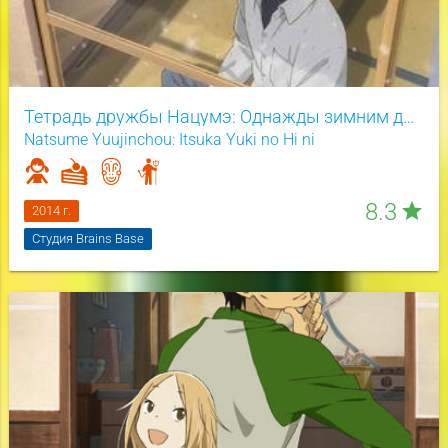
Тетрадь дружбы Нацумэ: Однажды зимним днём
Natsume Yuujinchou: Itsuka Yuki no Hi ni
8.3
star
2014 г.
Студия Brains Base