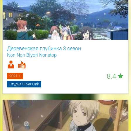
Деревенская глубинка 3 сезон
Non Non Biyori Nonstop
8.4
star
2021 г.
Студия Silver Link