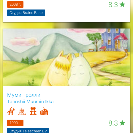
8.3
star
2008 г.
Студия Brains Base
Муми-тролли
Tanoshii Muumin Ikka
8.3
star
1990 г.
Студия Telescreen BV