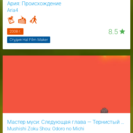
Ария: Происхождение
Aria4
8.5
star
2008 г.
Студия Hal Film Maker
Мастер муси: Следующая глава — Тернистый путь
Mushishi Zoku Shou: Odoro no Michi