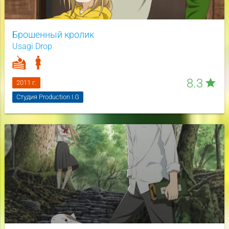
Брошенный кролик
Usagi Drop
8.3
star
2011 г.
Студия Production I.G