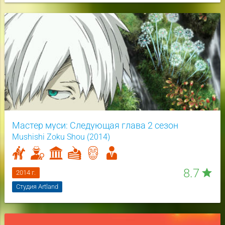
Мастер муси: Следующая глава 2 сезон
Mushishi Zoku Shou (2014)
8.7
star
2014 г.
Студия Artland