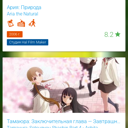
Ария: Природа
Aria the Natural
8.2
star
2006 г.
Студия Hal Film Maker
Тамаюра: Заключительная глава — Завтрашний день
Tamayura: Sotsugyou Shashin Part 4 - Ashita