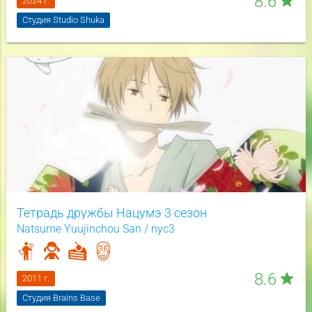
8.6
star
2024 г.
Студия Studio Shuka
Тетрадь дружбы Нацумэ 3 сезон
Natsume Yuujinchou San / nyc3
8.6
star
2011 г.
Студия Brains Base