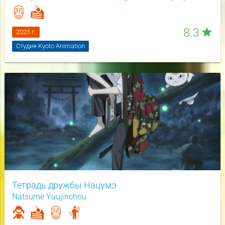
8.3
star
2025 г.
Студия Kyoto Animation
Тетрадь дружбы Нацумэ
Natsume Yuujinchou