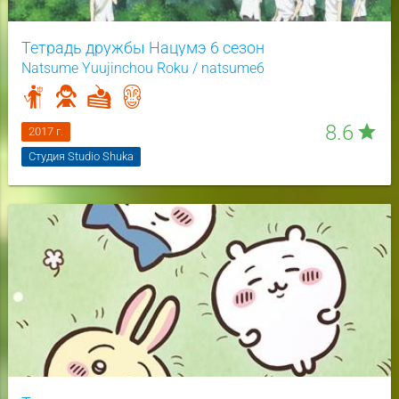
Тетрадь дружбы Нацумэ 6 сезон
Natsume Yuujinchou Roku / natsume6
8.6
star
2017 г.
Студия Studio Shuka