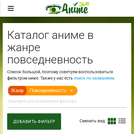
menu
Каталог аниме в
жанре
повседневность
Список большой, поэтому советуем воспользоваться
фильтром ниже. Также у нас есть
поиск по названиям
.
Жанр
Повседневность
close
view_module
view_list
Сменить вид:
ДОБАВИТЬ ФИЛЬТР