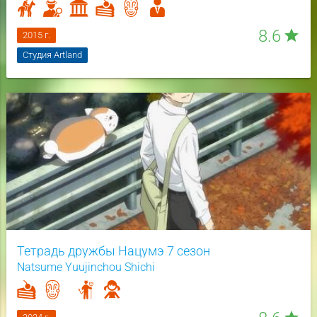
8.6
star
2015 г.
Студия Artland
Тетрадь дружбы Нацумэ 7 сезон
Natsume Yuujinchou Shichi