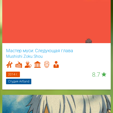
Мастер муси: Следующая глава
Mushishi Zoku Shou
8.7
star
2014 г.
Студия Artland