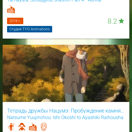
8.2
star
2016 г.
Студия TYO Animations
Тетрадь дружбы Нацумэ: Пробуждение камня и подозрительный посетитель
Natsume Yuujinchou: Ishi Okoshi to Ayashiki Raihousha