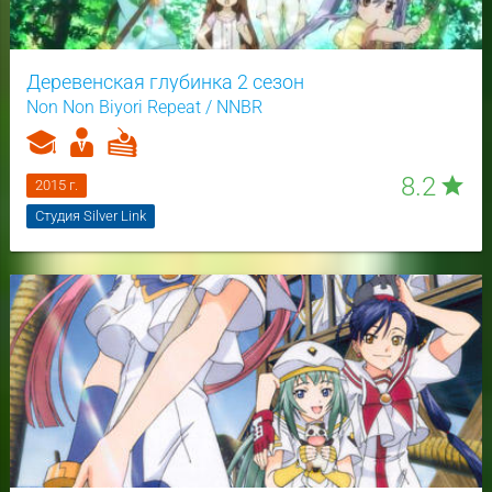
Деревенская глубинка 2 сезон
Non Non Biyori Repeat / NNBR
8.2
star
2015 г.
Студия Silver Link