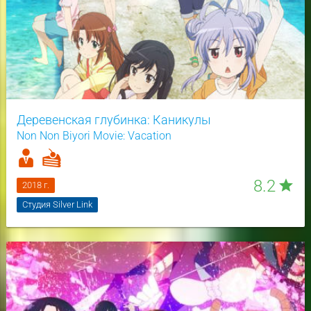
Деревенская глубинка: Каникулы
Non Non Biyori Movie: Vacation
8.2
star
2018 г.
Студия Silver Link