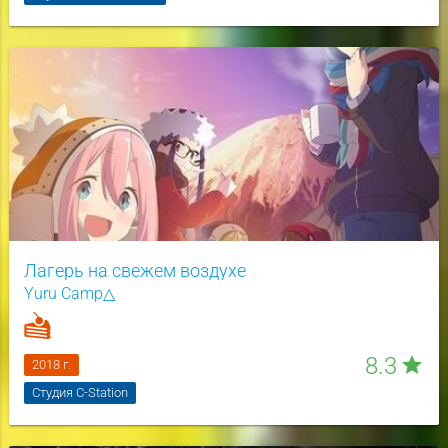
Лагерь на свежем воздухе
Yuru Camp△
8.3
star
2018 г.
Студия C-Station