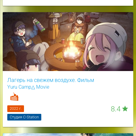
Лагерь на свежем воздухе. Фильм
Yuru Camp△ Movie
8.4
star
2022 г.
Студия C-Station