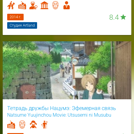
8.4
star
2014 г.
Студия Artland
Тетрадь дружбы Нацумэ: Эфемерная связь
Natsume Yuujinchou Movie: Utsusemi ni Musubu