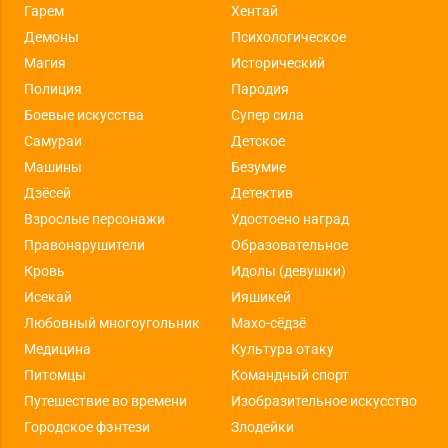
Гарем
Хентай
Демоны
Психологическое
Магия
Исторический
Полиция
Пародия
Боевые искусства
Супер сила
Самураи
Детское
Машины
Безумие
Дзёсей
Детектив
Взрослые персонажи
Удостоено наград
Правонарушители
Образовательное
Кровь
Идолы (девушки)
Исекай
Ияшикей
Любовный многоугольник
Махо-сёдзё
Медицина
Культура отаку
Питомцы
Командный спорт
Путешествие во времени
Изобразительное искусство
Городское фэнтези
Злодейки