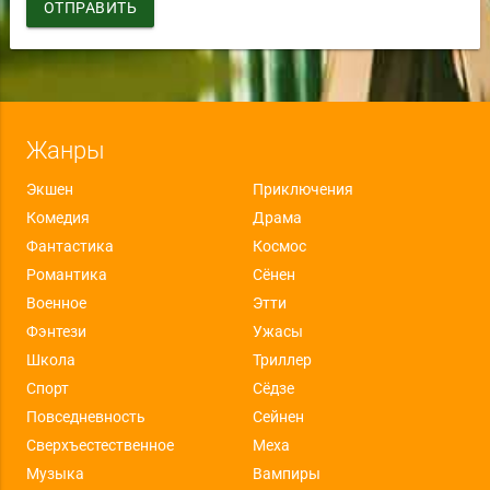
ОТПРАВИТЬ
Жанры
Экшен
Приключения
Комедия
Драма
Фантастика
Космос
Романтика
Сёнен
Военное
Этти
Фэнтези
Ужасы
Школа
Триллер
Спорт
Сёдзе
Повседневность
Сейнен
Сверхъестественное
Меха
Музыка
Вампиры