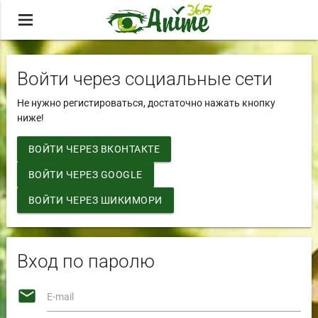
menu
Войти через социальные сети
Не нужно регистироваться, достаточно нажать кнопку
ниже!
ВОЙТИ ЧЕРЕЗ ВКОНТАКТЕ
ВОЙТИ ЧЕРЕЗ GOOGLE
ВОЙТИ ЧЕРЕЗ ШИКИМОРИ
Вход по паролю
email
E-mail