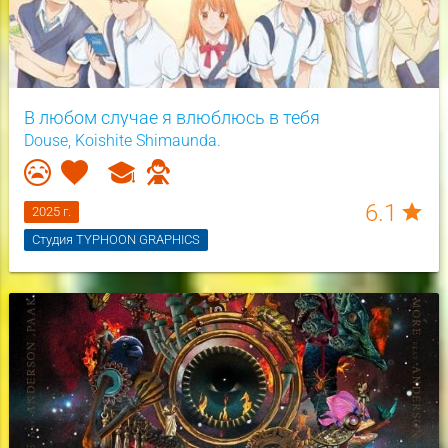
В любом случае я влюблюсь в тебя
Douse, Koishite Shimaunda.
6.1
star
2025 г.
Студия TYPHOON GRAPHICS