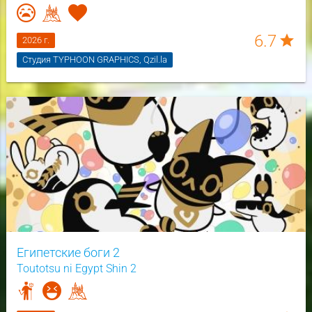
6.7
star
2026 г.
Студия TYPHOON GRAPHICS, Qzil.la
Египетские боги 2
Toutotsu ni Egypt Shin 2