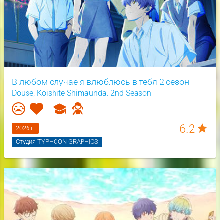
В любом случае я влюблюсь в тебя 2 сезон
Douse, Koishite Shimaunda. 2nd Season
6.2
star
2026 г.
Студия TYPHOON GRAPHICS