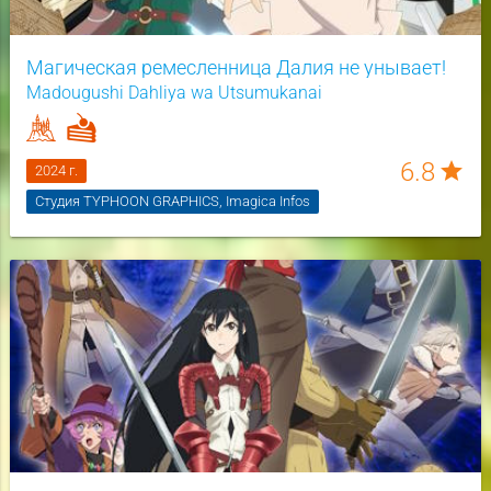
Магическая ремесленница Далия не унывает!
Madougushi Dahliya wa Utsumukanai
6.8
star
2024 г.
Студия TYPHOON GRAPHICS, Imagica Infos