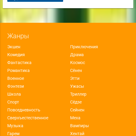
Жанры
Экшен
Приключения
Комедия
Драма
Фантастика
Космос
Романтика
Сёнен
Военное
Этти
Фэнтези
Ужасы
Школа
Триллер
Спорт
Сёдзе
Повседневность
Сейнен
Сверхъестественное
Меха
Музыка
Вампиры
Гарем
Хентай