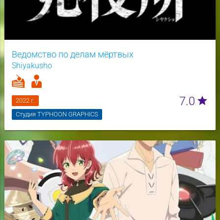
Ведомство по делам мёртвых
Shiyakusho
7.0
star
2022 г.
Студия TYPHOON GRAPHICS