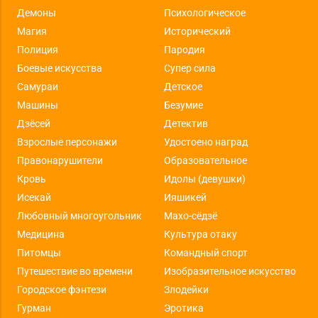
Демоны
Психологическое
Магия
Исторический
Полиция
Пародия
Боевые искусства
Супер сила
Самураи
Детское
Машины
Безумие
Дзёсей
Детектив
Взрослые персонажи
Удостоено наград
Правонарушители
Образовательное
Кровь
Идолы (девушки)
Исекай
Ияшикей
Любовный многоугольник
Махо-сёдзё
Медицина
Культура отаку
Питомцы
Командный спорт
Путешествие во времени
Изобразительное искусство
Городское фэнтези
Злодейки
Гурман
Эротика