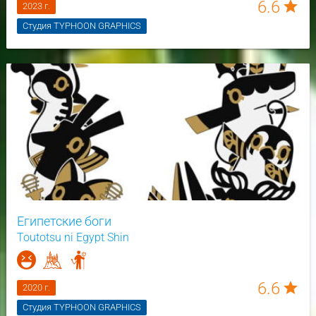
6.6
star
2023 г.
Студия TYPHOON GRAPHICS
Египетские боги
Toutotsu ni Egypt Shin
6.6
star
2020 г.
Студия TYPHOON GRAPHICS