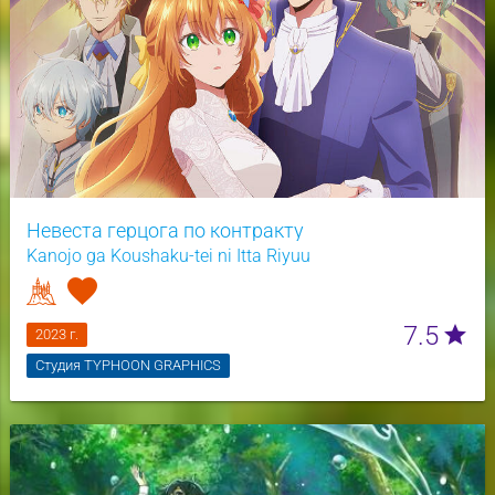
Невеста герцога по контракту
Kanojo ga Koushaku-tei ni Itta Riyuu
7.5
star
2023 г.
Студия TYPHOON GRAPHICS