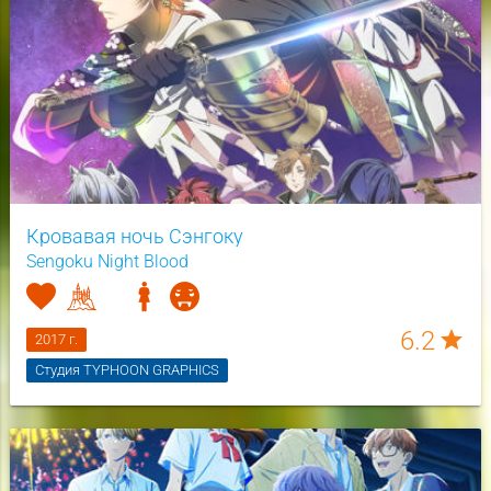
Кровавая ночь Сэнгоку
Sengoku Night Blood
6.2
star
2017 г.
Студия TYPHOON GRAPHICS