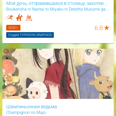
Моя дочь, отправившаяся в столицу, захотев стать авантюристом, достигла S-ранга
Boukensha ni Naritai to Miyako ni Deteitta Musume ga S-Rank ni Natteta
6.8
star
2023 г.
Студия TYPHOON GRAPHICS
Шампиньонная ведьма
Champignon no Majo