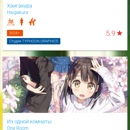
Хаигакура
Haigakura
5.9
star
2024 г.
Студия TYPHOON GRAPHICS
Из одной комнаты
One Room