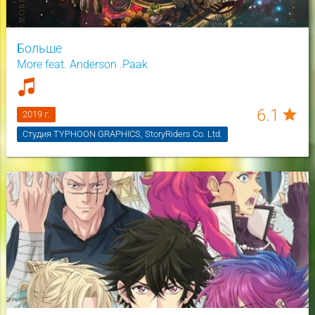
Больше
More feat. Anderson .Paak
6.1
star
2019 г.
Студия TYPHOON GRAPHICS, StoryRiders Co. Ltd.