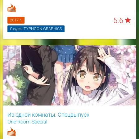
5.6
star
2017 г.
Студия TYPHOON GRAPHICS
Из одной комнаты: Спецвыпуск
One Room Special