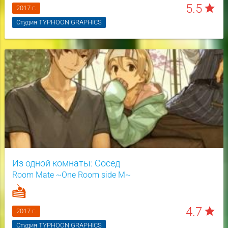
5.5
star
2017 г.
Студия TYPHOON GRAPHICS
Из одной комнаты: Сосед
Room Mate ~One Room side M~
4.7
star
2017 г.
Студия TYPHOON GRAPHICS