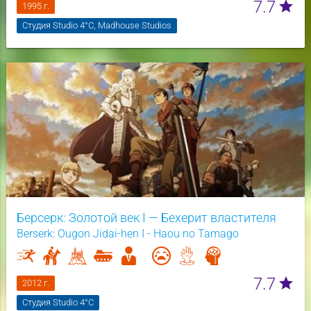
7.7
star
1995 г.
Студия Studio 4°C, Madhouse Studios
Берсерк: Золотой век I — Бехерит властителя
Berserk: Ougon Jidai-hen I - Haou no Tamago
7.7
star
2012 г.
Студия Studio 4°C