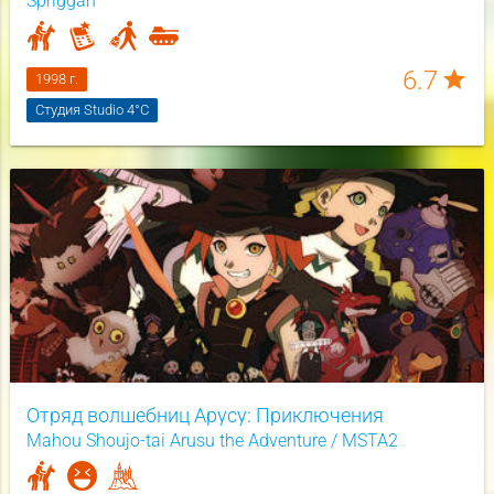
Spriggan
6.7
star
1998 г.
Студия Studio 4°C
Отряд волшебниц Арусу: Приключения
Mahou Shoujo-tai Arusu the Adventure / MSTA2