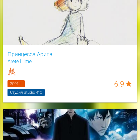
Принцесса Аритэ
Arete Hime
6.9
star
2001 г.
Студия Studio 4°C