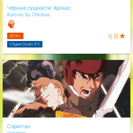
Чёрные сущности: Хронус
Kuro no Su: Chronus
6.8
star
2014 г.
Студия Studio 4°C
Спригган