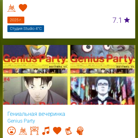
7.1
star
2025 г.
Студия Studio 4°C
Гениальная вечеринка
Genius Party