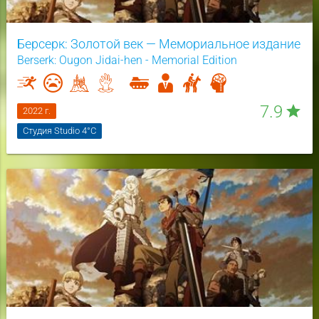
Берсерк: Золотой век — Мемориальное издание
Berserk: Ougon Jidai-hen - Memorial Edition
7.9
star
2022 г.
Студия Studio 4°C