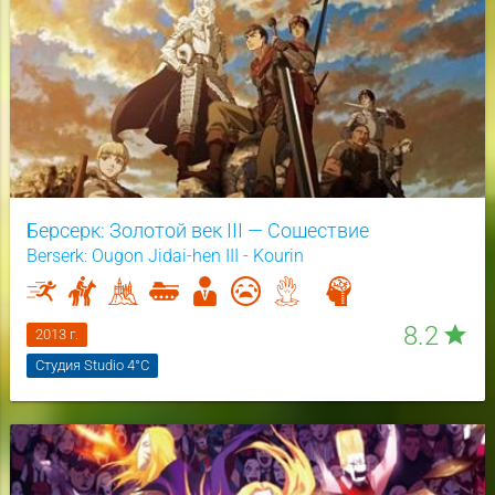
Берсерк: Золотой век III — Сошествие
Berserk: Ougon Jidai-hen III - Kourin
8.2
star
2013 г.
Студия Studio 4°C