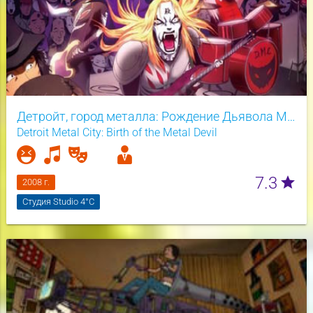
Детройт, город металла: Рождение Дьявола Метала
Detroit Metal City: Birth of the Metal Devil
7.3
star
2008 г.
Студия Studio 4°C