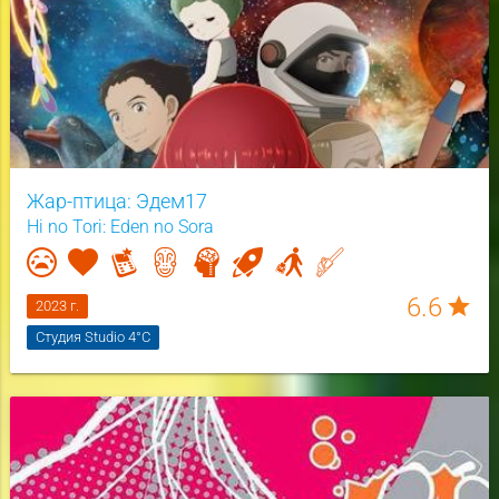
Жар-птица: Эдем17
Hi no Tori: Eden no Sora
6.6
star
2023 г.
Студия Studio 4°C