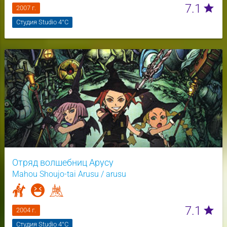
7.1
star
2007 г.
Студия Studio 4°C
Отряд волшебниц Арусу
Mahou Shoujo-tai Arusu / arusu
7.1
star
2004 г.
Студия Studio 4°C