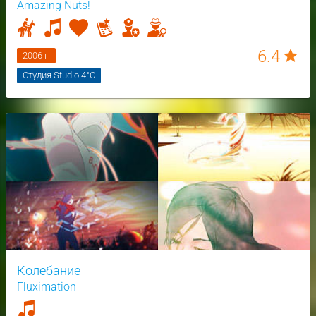
Amazing Nuts!
6.4
star
2006 г.
Студия Studio 4°C
Колебание
Fluximation