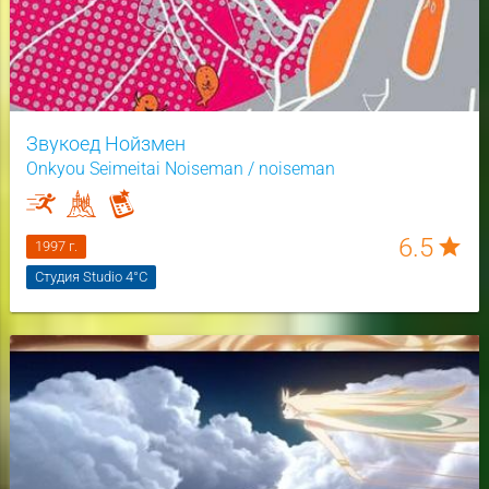
Звукоед Нойзмен
Onkyou Seimeitai Noiseman / noiseman
6.5
star
1997 г.
Студия Studio 4°C