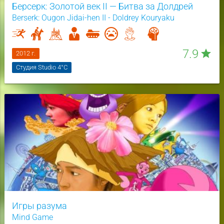
Берсерк: Золотой век II — Битва за Долдрей
Berserk: Ougon Jidai-hen II - Doldrey Kouryaku
7.9
star
2012 г.
Студия Studio 4°C
Игры разума
Mind Game