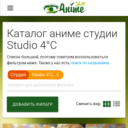
menu
Каталог аниме студии
Studio 4°C
Список большой, поэтому советуем воспользоваться
фильтром ниже. Также у нас есть
поиск по названиям
.
Студия
Studio 4°C
close
view_module
view_list
Сменить вид:
ДОБАВИТЬ ФИЛЬТР