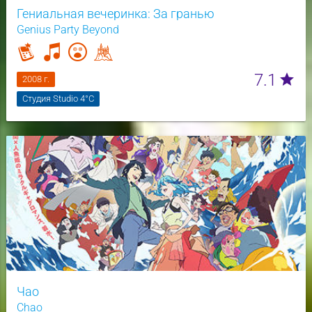
Гениальная вечеринка: За гранью
Genius Party Beyond
7.1
star
2008 г.
Студия Studio 4°C
Чао
Chao