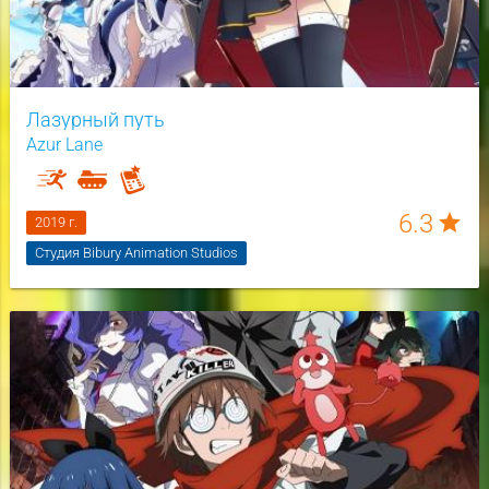
Лазурный путь
Azur Lane
6.3
star
2019 г.
Студия Bibury Animation Studios