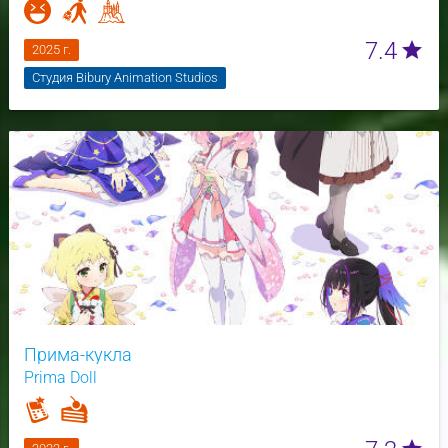
7.4
star
2025 г.
Студия Bibury Animation Studios
Прима-кукла
Prima Doll