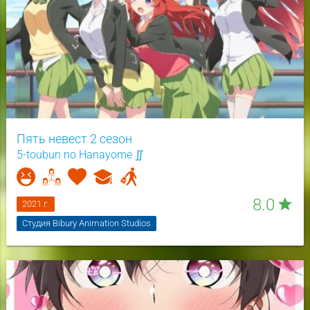
Пять невест 2 сезон
5-toubun no Hanayome ∬
8.0
star
2021 г.
Студия Bibury Animation Studios