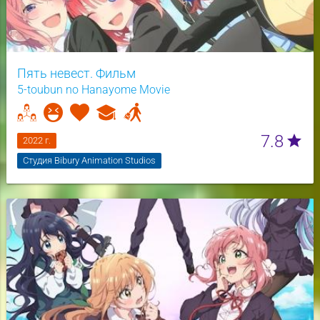
Пять невест. Фильм
5-toubun no Hanayome Movie
7.8
star
2022 г.
Студия Bibury Animation Studios