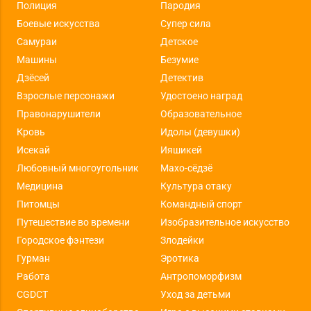
Полиция
Пародия
Боевые искусства
Супер сила
Самураи
Детское
Машины
Безумие
Дзёсей
Детектив
Взрослые персонажи
Удостоено наград
Правонарушители
Образовательное
Кровь
Идолы (девушки)
Исекай
Ияшикей
Любовный многоугольник
Махо-сёдзё
Медицина
Культура отаку
Питомцы
Командный спорт
Путешествие во времени
Изобразительное искусство
Городское фэнтези
Злодейки
Гурман
Эротика
Работа
Антропоморфизм
CGDCT
Уход за детьми