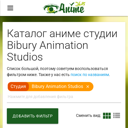
menu
Каталог аниме студии
Bibury Animation
Studios
Список большой, поэтому советуем воспользоваться
фильтром ниже. Также у нас есть
поиск по названиям
.
Студия
Bibury Animation Studios
close
view_module
view_list
Сменить вид:
ДОБАВИТЬ ФИЛЬТР