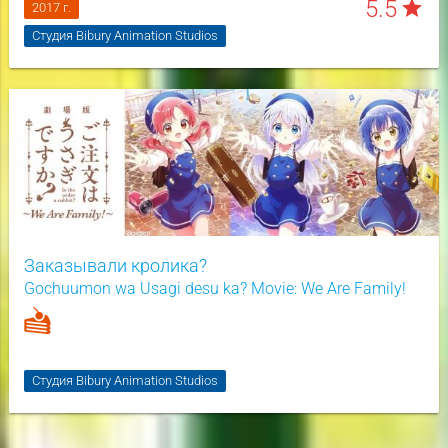
5.5
star
2017 г.
Студия Bibury Animation Studios
Заказывали кролика?
Gochuumon wa Usagi desu ka? Movie: We Are Family!
Студия Bibury Animation Studios