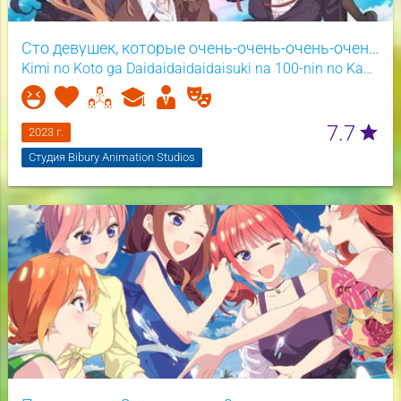
Сто девушек, которые очень-очень-очень-очень-очень сильно тебя любят
Kimi no Koto ga Daidaidaidaidaisuki na 100-nin no Kanojo
7.7
star
2023 г.
Студия Bibury Animation Studios