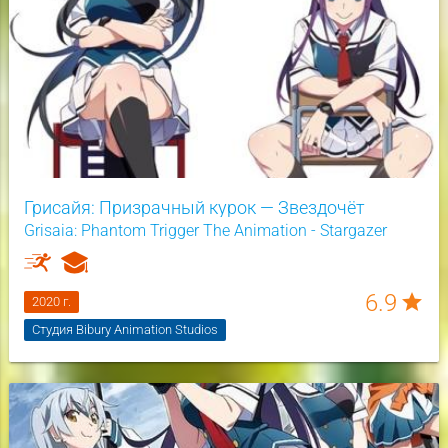
Грисайя: Призрачный курок — Звездочёт
Grisaia: Phantom Trigger The Animation - Stargazer
6.9
star
2020 г.
Студия Bibury Animation Studios