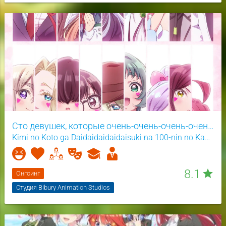
Сто девушек, которые очень-очень-очень-очень-очень сильно тебя любят 3 сезон
Kimi no Koto ga Daidaidaidaidaisuki na 100-nin no Kanojo 3rd Season
8.1
star
Онгоинг
Студия Bibury Animation Studios