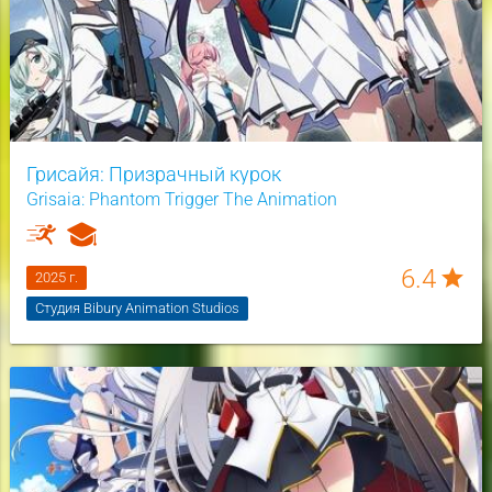
Грисайя: Призрачный курок
Grisaia: Phantom Trigger The Animation
6.4
star
2025 г.
Студия Bibury Animation Studios