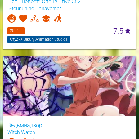
Пять невест: Спецвыпуски 2
5-toubun no Hanayome*
7.5
star
2024 г.
Студия Bibury Animation Studios
Ведьмнадзор
Witch Watch