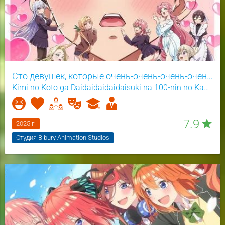
Сто девушек, которые очень-очень-очень-очень-очень сильно тебя любят 2 сезон
Kimi no Koto ga Daidaidaidaidaisuki na 100-nin no Kanojo 2nd Season
7.9
star
2025 г.
Студия Bibury Animation Studios