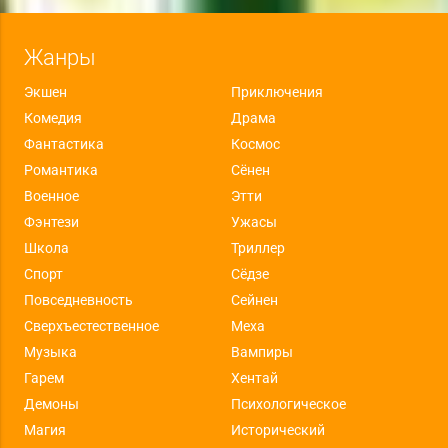
Жанры
Экшен
Приключения
Комедия
Драма
Фантастика
Космос
Романтика
Сёнен
Военное
Этти
Фэнтези
Ужасы
Школа
Триллер
Спорт
Сёдзе
Повседневность
Сейнен
Сверхъестественное
Меха
Музыка
Вампиры
Гарем
Хентай
Демоны
Психологическое
Магия
Исторический