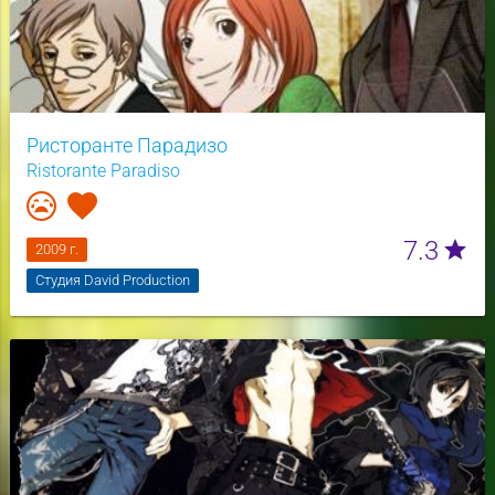
Ристоранте Парадизо
Ristorante Paradiso
7.3
star
2009 г.
Студия David Production