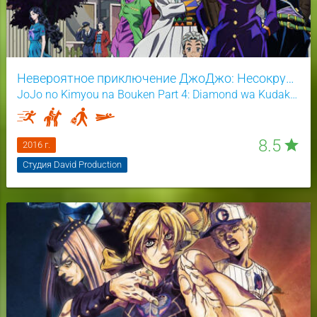
Невероятное приключение ДжоДжо: Несокрушимый алмаз
JoJo no Kimyou na Bouken Part 4: Diamond wa Kudakenai / JJBADU
8.5
star
2016 г.
Студия David Production