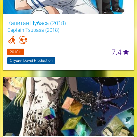
Капитан Цубаса (2018)
Captain Tsubasa (2018)
7.4
star
2018 г.
Студия David Production