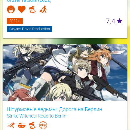
Urusei Yatsura (2022)
7.4
star
2022 г.
Студия David Production
Штурмовые ведьмы: Дорога на Берлин
Strike Witches: Road to Berlin