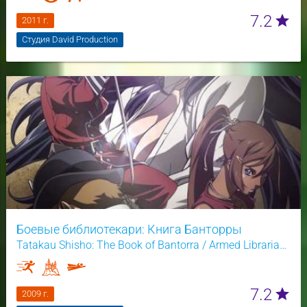
7.2
star
2011 г.
Студия David Production
Боевые библиотекари: Книга Банторры
Tatakau Shisho: The Book of Bantorra / Armed Librarians
7.2
star
2009 г.