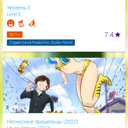
Уровень Е
Level E
7.4
star
2011 г.
Студия David Production, Studio Pierrot
Несносные пришельцы (2022)