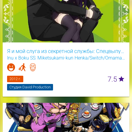
Я и мой слуга из секретной службы: Спецвыпуск
Inu x Boku SS: Miketsukami-kun Henka/Switch/Omamagoto
7.5
star
2012 г.
Студия David Production