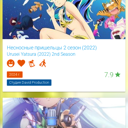
Несносные пришельцы 2 сезон (2022)
Urusei Yatsura (2022) 2nd Season
7.9
star
2024 г.
Студия David Production