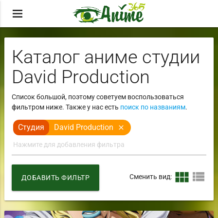
menu
Каталог аниме студии
David Production
Список большой, поэтому советуем воспользоваться
фильтром ниже. Также у нас есть
поиск по названиям
.
Студия
David Production
close
view_module
view_list
Сменить вид:
ДОБАВИТЬ ФИЛЬТР