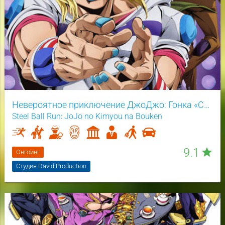
Невероятное приключение ДжоДжо: Гонка «Стальной шар»
Steel Ball Run: JoJo no Kimyou na Bouken
9.1
star
Онгоинг
Студия David Production