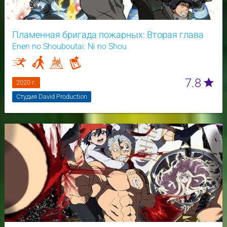
Пламенная бригада пожарных: Вторая глава
Enen no Shouboutai: Ni no Shou
7.8
star
2020 г.
Студия David Production