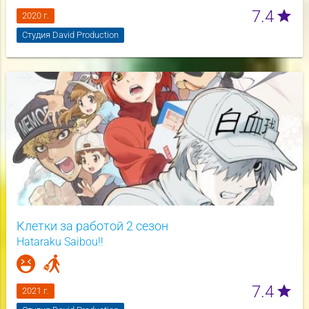
7.4
star
2020 г.
Студия David Production
Клетки за работой 2 сезон
Hataraku Saibou!!
7.4
star
2021 г.