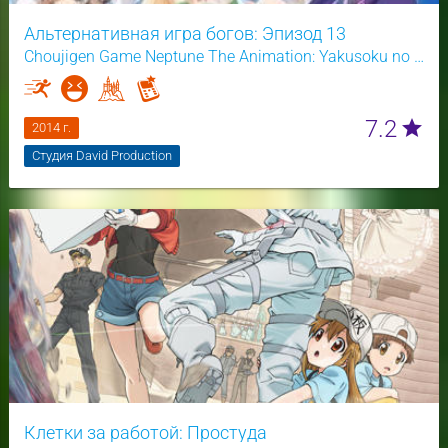
Альтернативная игра богов: Эпизод 13
Choujigen Game Neptune The Animation: Yakusoku no Eien - True End
7.2
star
2014 г.
Студия David Production
Клетки за работой: Простуда