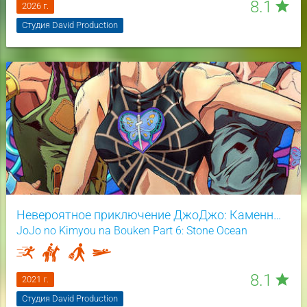
8.1
star
2026 г.
Студия David Production
Невероятное приключение ДжоДжо: Каменный океан
JoJo no Kimyou na Bouken Part 6: Stone Ocean
8.1
star
2021 г.
Студия David Production