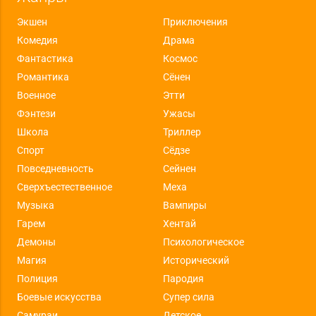
Экшен
Приключения
Комедия
Драма
Фантастика
Космос
Романтика
Сёнен
Военное
Этти
Фэнтези
Ужасы
Школа
Триллер
Спорт
Сёдзе
Повседневность
Сейнен
Сверхъестественное
Меха
Музыка
Вампиры
Гарем
Хентай
Демоны
Психологическое
Магия
Исторический
Полиция
Пародия
Боевые искусства
Супер сила
Самураи
Детское