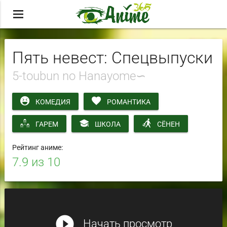
menu
Пять невест: Спецвыпуски
5-toubun no Hanayome∽
КОМЕДИЯ
РОМАНТИКА
ГАРЕМ
ШКОЛА
СЁНЕН
Рейтинг аниме:
7.9
из 10
play_circle_filled
Начать просмотр