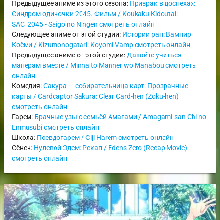
Предыдущее аниме из этого сезона:
Призрак в доспехах:
Синдром одиночки 2045. Фильм / Koukaku Kidoutai:
SAC_2045 - Saigo no Ningen смотреть онлайн
Следующее аниме от этой студии:
Истории ран: Вампир
Коёми / Kizumonogatari: Koyomi Vamp смотреть онлайн
Предыдущее аниме от этой студии:
Давайте учиться
манерам вместе / Minna to Manner wo Manabou смотреть
онлайн
Комедия:
Сакура — собирательница карт: Прозрачные
карты / Cardcaptor Sakura: Clear Card-hen (Zoku-hen)
смотреть онлайн
Гарем:
Брачные узы с семьёй Амагами / Amagami-san Chi no
Enmusubi смотреть онлайн
Школа:
Псевдогарем / Giji Harem смотреть онлайн
Сёнен:
Нулевой Эдем: Рекап / Edens Zero (Recap Movie)
смотреть онлайн