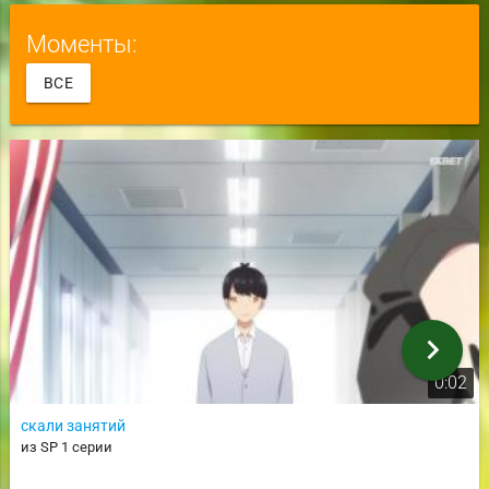
Моменты:
ВСЕ
chevron_right
0:02
скали занятий
из SP 1 серии