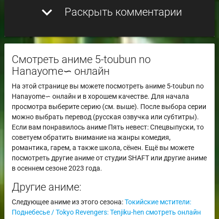
expand_more
Раскрыть комментарии
Смотреть аниме 5-toubun no
Hanayome∽ онлайн
На этой странице вы можете посмотреть аниме 5-toubun no
Hanayome∽ онлайн и в хорошем качестве. Для начала
просмотра выберите серию (см. выше). После выбора серии
можно выбрать перевод (русская озвучка или субтитры).
Если вам понравилось аниме Пять невест: Спецвыпуски, то
советуем обратить внимание на жанры комедия,
романтика, гарем, а также школа, сёнен. Ещё вы можете
посмотреть другие аниме от студии SHAFT или другие аниме
в осеннем сезоне 2023 года.
Другие аниме:
Следующее аниме из этого сезона:
Токийские мстители:
Поднебесье / Tokyo Revengers: Tenjiku-hen смотреть онлайн