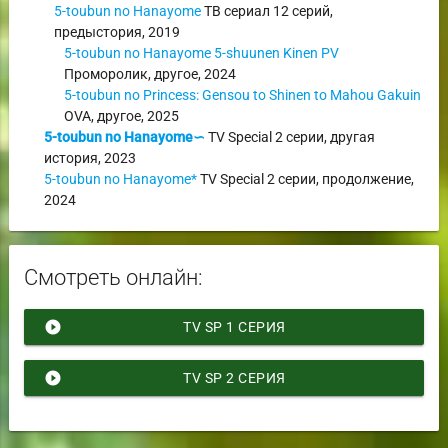
5-toubun no Hanayome
ТВ сериал
12 серий,
предыстория
,
2019
5-toubun no Hanayome 5-shuunen Kinen PV
Проморолик
,
другое
,
2024
5-toubun no Princess: Gensou to Shinen to Mahou Gakuin
OVA
,
другое
,
2025
5-toubun no Hanayome∽
TV Special
2 серии,
другая
история
,
2023
5-toubun no Hanayome*
TV Special
2 серии,
продолжение
,
2024
Смотреть онлайн:
play_circle_filled
TV SP 1 СЕРИЯ
play_circle_filled
TV SP 2 СЕРИЯ