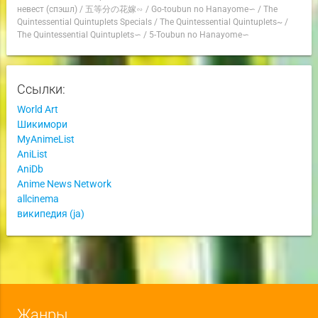
невест (спэшл)
/
五等分の花嫁∽
/
Go-toubun no Hanayome∽
/
The
Quintessential Quintuplets Specials
/
The Quintessential Quintuplets~
/
The Quintessential Quintuplets∽
/
5-Toubun no Hanayome∽
Ссылки:
World Art
Шикимори
MyAnimeList
AniList
AniDb
Anime News Network
allcinema
википедия (ja)
Жанры