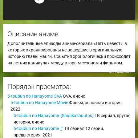
Описание аниме
Дополнительные эпизоды аниме-сериала «Пять невест», в
которых экранизированы не вошедшие в оригинальную
историю главы манги. События хронологически происходят
на летних каникулах между вторым сезоном и фильмом.
© shikimori
Порядок просмотра:
5-toubun no Hanayome OVA
OVA
,
анонс
5-toubun no Hanayome Movie
Фильм
,
основная история
,
2022
5-toubun no Hanayome: [Shunkashuutou]
ТВ сериал
,
другая
история
,
анонс
5-toubun no Hanayome ∬
ТВ сериал
12 серий,
предыстория
,
2021