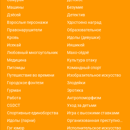
Машины
Безумие
Дзёсей
Детектив
Взрослые персонажи
Удостоено наград
Правонарушители
Образовательное
Кровь
Идолы (девушки)
Исекай
Ияшикей
Любовный многоугольник
Махо-сёдзё
Медицина
Культура отаку
Питомцы
Командный спорт
Путешествие во времени
Изобразительное искусство
Городское фэнтези
Злодейки
Гурман
Эротика
Работа
Антропоморфизм
CGDCT
Уход за детьми
Спортивные единоборства
Игра с высокими ставками
Идолы (парни)
Организованная преступность
Гэг юмор
Исполнительское искусство