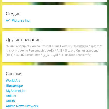
Студия:
A-1 Pictures Inc.
Другие названия:
Синий экзорцист
/
Ao no Exorcist
/
Blue Exorcist
/
青の祓魔師
/
青のエク
ソシスト
/
Ao no Futsumashi
/
AoEx
/
AnE
/
青エク
/
Синий экзорцист
[ТВ-1]
/
Синий Экзорцист
/
اللهب الأزرق
/
Ο Γαλάζιος Εξορκιστής
Ссылки:
World Art
Шикимори
MyAnimeList
AniList
AniDb
Anime News Network