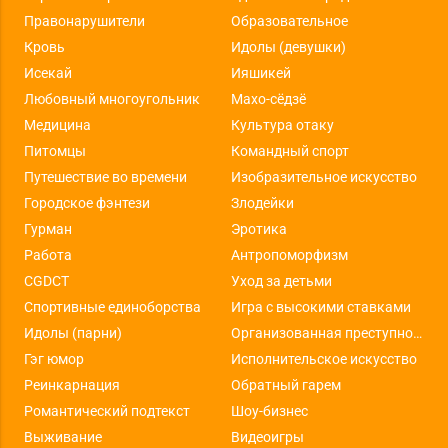
Правонарушители
Образовательное
Кровь
Идолы (девушки)
Исекай
Ияшикей
Любовный многоугольник
Махо-сёдзё
Медицина
Культура отаку
Питомцы
Командный спорт
Путешествие во времени
Изобразительное искусство
Городское фэнтези
Злодейки
Гурман
Эротика
Работа
Антропоморфизм
CGDCT
Уход за детьми
Спортивные единоборства
Игра с высокими ставками
Идолы (парни)
Организованная преступность
Гэг юмор
Исполнительское искусство
Реинкарнация
Обратный гарем
Романтический подтекст
Шоу-бизнес
Выживание
Видеоигры