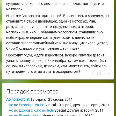
сущность верховного демона — тело несчастного рушится
на глазах.
И всё же Сатана находит способ. Вселившись в мужчину, он
становится отцом двойняшек, один из которых, Рин,
рождается получеловеком-полудемоном, а второй,
названный Юкио, — обычным человеком. Узнавшие обо
всём иерархи церкви хотят уничтожить детей, но их
останавливает сильнейший из ныне живущих экзорцистов,
Сиро Фудзимото, и усыновляет двойняшек.
Проходят годы, и дети взрослеют, вскоре Рину предстоит
узнать правду о рождении и выбрать, кем же он хочет быть:
обычным человеком, демоном, или, может быть, пойти по
пути приёмного отца и стать экзорцистом?
© shikimori
Порядок просмотра:
Ao no Exorcist
ТВ сериал
25 серий,
2011
Ao no Exorcist: Ura Ex
Special
10 серий,
другая история
,
2011
Ao no Exorcist: Kuro no Iede
Special
,
другая история
,
2011
Ao no Exorcist Movie
Фильм
,
другая история
,
2012