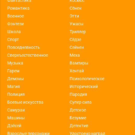
Фантастика
Космос
Романтика
Сёнен
Военное
Этти
Фэнтези
Ужасы
Школа
Триллер
Спорт
Сёдзе
Повседневность
Сейнен
Сверхъестественное
Меха
Музыка
Вампиры
Гарем
Хентай
Демоны
Психологическое
Магия
Исторический
Полиция
Пародия
Боевые искусства
Супер сила
Самураи
Детское
Машины
Безумие
Дзёсей
Детектив
Взрослые персонажи
Удостоено наград