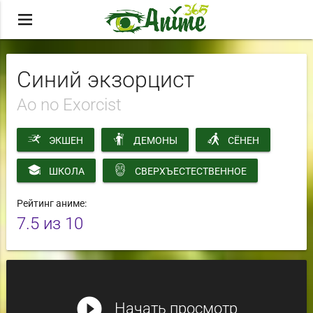
menu
Синий экзорцист
Ao no Exorcist
ЭКШЕН
ДЕМОНЫ
СЁНЕН
ШКОЛА
СВЕРХЪЕСТЕСТВЕННОЕ
Рейтинг аниме:
7.5
из 10
play_circle_filled
Начать просмотр