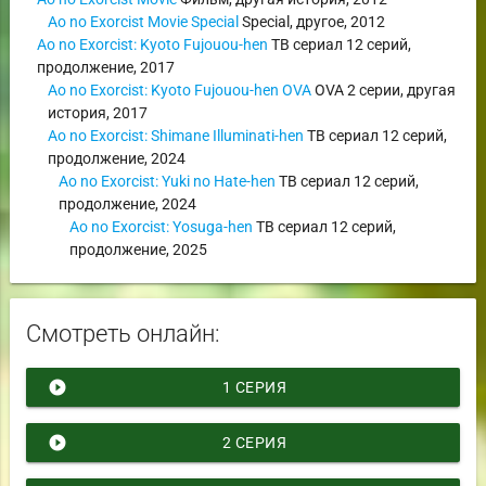
Ao no Exorcist Movie Special
Special
,
другое
,
2012
Ao no Exorcist: Kyoto Fujouou-hen
ТВ сериал
12 серий,
продолжение
,
2017
Ao no Exorcist: Kyoto Fujouou-hen OVA
OVA
2 серии,
другая
история
,
2017
Ao no Exorcist: Shimane Illuminati-hen
ТВ сериал
12 серий,
продолжение
,
2024
Ao no Exorcist: Yuki no Hate-hen
ТВ сериал
12 серий,
продолжение
,
2024
Ao no Exorcist: Yosuga-hen
ТВ сериал
12 серий,
продолжение
,
2025
Смотреть онлайн:
play_circle_filled
1 СЕРИЯ
play_circle_filled
2 СЕРИЯ