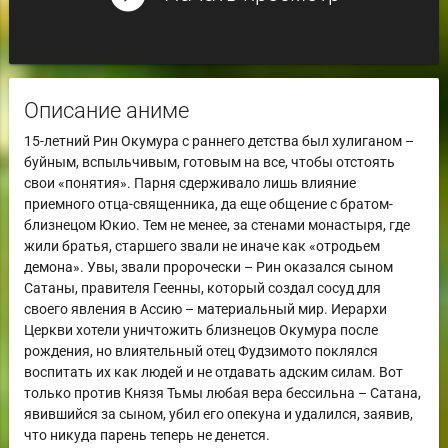
Описание аниме
15-летний Рин Окумура с раннего детства был хулиганом –
буйным, вспыльчивым, готовым на все, чтобы отстоять
свои «понятия». Парня сдерживало лишь влияние
приемного отца-священника, да еще общение с братом-
близнецом Юкио. Тем не менее, за стенами монастыря, где
жили братья, старшего звали не иначе как «отродьем
демона». Увы, звали пророчески – Рин оказался сыном
Сатаны, правителя Геенны, который создал сосуд для
своего явления в Ассию – материальный мир. Иерархи
Церкви хотели уничтожить близнецов Окумура после
рождения, но влиятельный отец Фудзимото поклялся
воспитать их как людей и не отдавать адским силам. Вот
только против Князя Тьмы любая вера бессильна – Сатана,
явившийся за сыном, убил его опекуна и удалился, заявив,
что никуда парень теперь не денется.