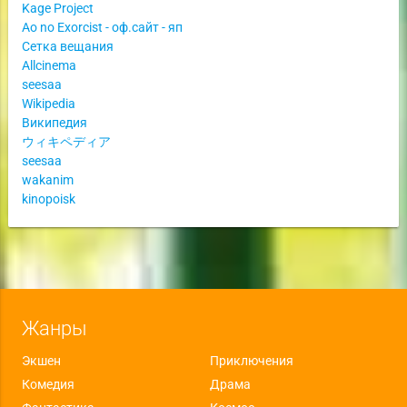
Kage Project
Ao no Exorcist - оф.сайт - яп
Сетка вещания
Allcinema
seesaa
Wikipedia
Википедия
ウィキペディア
seesaa
wakanim
kinopoisk
Жанры
Экшен
Приключения
Комедия
Драма