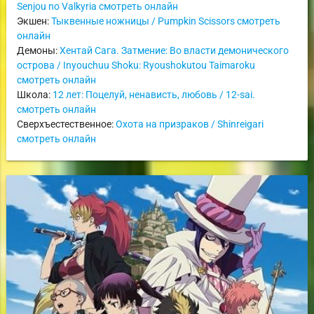
Senjou no Valkyria смотреть онлайн
Экшен:
Тыквенные ножницы / Pumpkin Scissors смотреть
онлайн
Демоны:
Хентай Сага. Затмение: Во власти демонического
острова / Inyouchuu Shoku: Ryoushokutou Taimaroku
смотреть онлайн
Школа:
12 лет: Поцелуй, ненависть, любовь / 12-sai.
смотреть онлайн
Сверхъестественное:
Охота на призраков / Shinreigari
смотреть онлайн