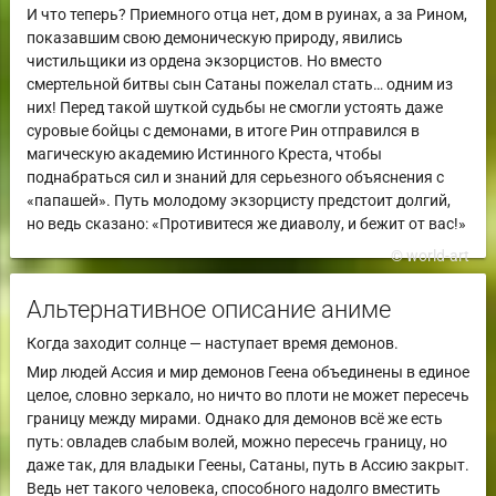
И что теперь? Приемного отца нет, дом в руинах, а за Рином,
показавшим свою демоническую природу, явились
чистильщики из ордена экзорцистов. Но вместо
смертельной битвы сын Сатаны пожелал стать… одним из
них! Перед такой шуткой судьбы не смогли устоять даже
суровые бойцы с демонами, в итоге Рин отправился в
магическую академию Истинного Креста, чтобы
поднабраться сил и знаний для серьезного объяснения с
«папашей». Путь молодому экзорцисту предстоит долгий,
но ведь сказано: «Противитеся же диаволу, и бежит от вас!»
© world-art
Альтернативное описание аниме
Когда заходит солнце — наступает время демонов.
Мир людей Ассия и мир демонов Геена объединены в единое
целое, словно зеркало, но ничто во плоти не может пересечь
границу между мирами. Однако для демонов всё же есть
путь: овладев слабым волей, можно пересечь границу, но
даже так, для владыки Геены, Сатаны, путь в Ассию закрыт.
Ведь нет такого человека, способного надолго вместить