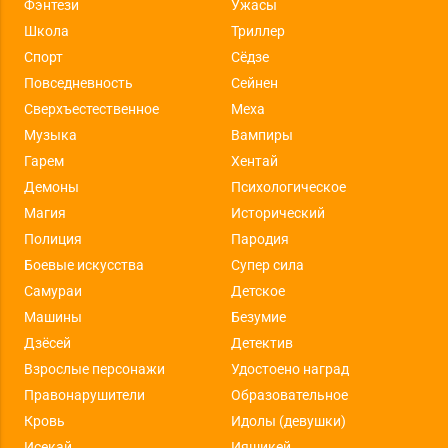
Фэнтези
Ужасы
Школа
Триллер
Спорт
Сёдзе
Повседневность
Сейнен
Сверхъестественное
Меха
Музыка
Вампиры
Гарем
Хентай
Демоны
Психологическое
Магия
Исторический
Полиция
Пародия
Боевые искусства
Супер сила
Самураи
Детское
Машины
Безумие
Дзёсей
Детектив
Взрослые персонажи
Удостоено наград
Правонарушители
Образовательное
Кровь
Идолы (девушки)
Исекай
Ияшикей