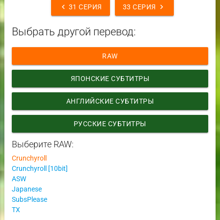
chevron_left
chevron_right
31 СЕРИЯ
33 СЕРИЯ
Выбрать другой перевод:
RAW
ЯПОНСКИЕ СУБТИТРЫ
АНГЛИЙСКИЕ СУБТИТРЫ
РУССКИЕ СУБТИТРЫ
Выберите RAW:
Crunchyroll
Crunchyroll [10bit]
ASW
Japanese
SubsPlease
TX