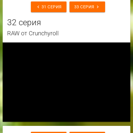
chevron_left
chevron_right
31 СЕРИЯ
33 СЕРИЯ
32 серия
RAW от Crunchyroll