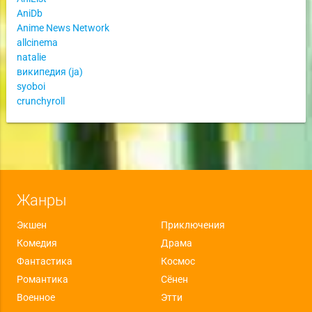
AniDb
Anime News Network
allcinema
natalie
википедия (ja)
syoboi
crunchyroll
Жанры
Экшен
Приключения
Комедия
Драма
Фантастика
Космос
Романтика
Сёнен
Военное
Этти