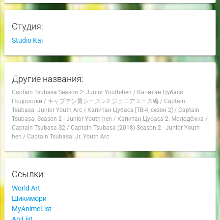
Студия:
Studio Kai
Другие названия:
Captain Tsubasa Season 2: Junior Youth-hen
/
Капитан Цубаса:
Подростки
/
キャプテン翼シーズン2 ジュニアユース編
/
Captain
Tsubasa: Junior Youth Arc
/
Капитан Цубаса [ТВ-4, сезон 2]
/
Captain
Tsubasa: Season 2 - Junior Youth-hen
/
Капитан Цубаса 2: Молодёжка
/
Captain Tsubasa S2
/
Captain Tsubasa (2018) Season 2 - Junior Youth-
hen
/
Captain Tsubasa: Jr. Youth Arc
Ссылки:
World Art
Шикимори
MyAnimeList
AniList