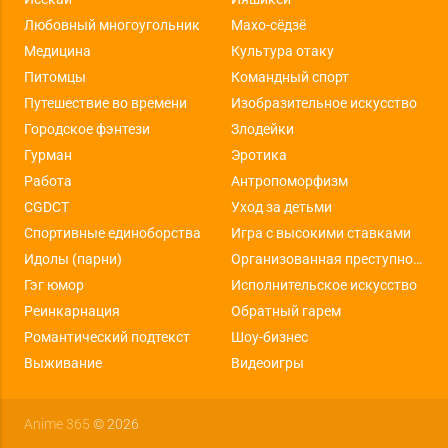
Любовный многоугольник
Махо-сёдзё
Медицина
Культура отаку
Питомцы
Командный спорт
Путешествие во времени
Изобразительное искусство
Городское фэнтези
Злодейки
Гурман
Эротика
Работа
Антропоморфизм
CGDCT
Уход за детьми
Спортивные единоборства
Игра с высокими ставками
Идолы (парни)
Организованная преступность
Гэг юмор
Исполнительское искусство
Реинкарнация
Обратный гарем
Романтический подтекст
Шоу-бизнес
Выживание
Видеоигры
Anime 365
© 2026