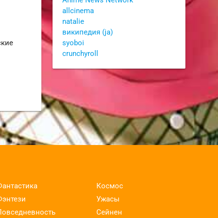
Anime News Network
allcinema
natalie
википедия (ja)
syoboi
ские
crunchyroll
Фантастика
Космос
Фэнтези
Ужасы
Повседневность
Сейнен