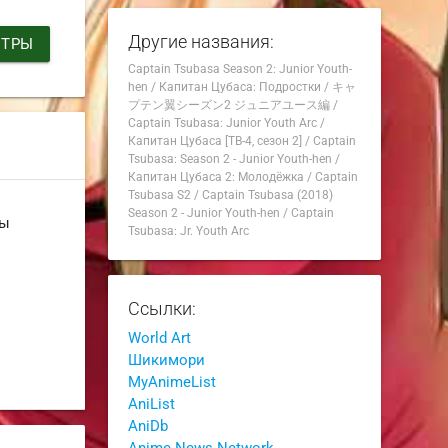
Другие названия:
ИТРЫ
Captain Tsubasa Season 2: Junior Youth-
hen
/
Капитан Цубаса: Подростки
/
キャ
プテン翼シーズン2 ジュニアユース編
/
Captain Tsubasa: Junior Youth Arc
/
Капитан Цубаса [ТВ-4, сезон 2]
/
Captain
Tsubasa: Season 2 - Junior Youth-hen
/
Капитан Цубаса 2: Молодёжка
/
Captain
Tsubasa S2
/
Captain Tsubasa (2018)
Season 2 - Junior Youth-hen
/
Captain
ны
Tsubasa: Jr. Youth Arc
Ссылки:
World Art
Шикимори
MyAnimeList
AniList
AniDb