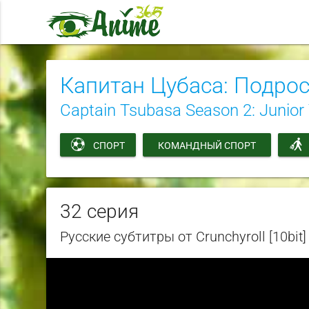
Капитан Цубаса: Подро
Captain Tsubasa Season 2: Junior
СПОРТ
КОМАНДНЫЙ СПОРТ
32 серия
Русские субтитры от Crunchyroll [10bit]