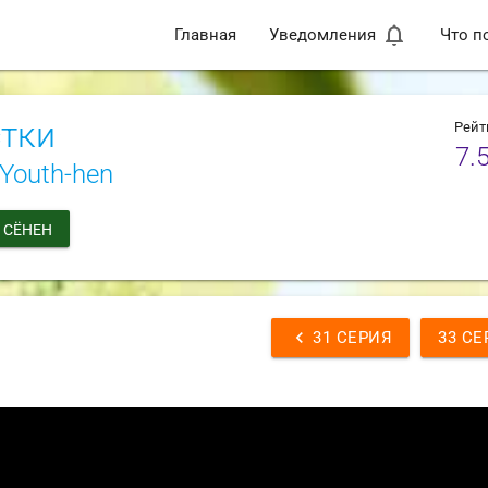
notifications_none
Главная
Уведомления
Что п
стки
Рейт
7.
 Youth-hen
СЁНЕН
chevron_left
31 СЕРИЯ
33 СЕ