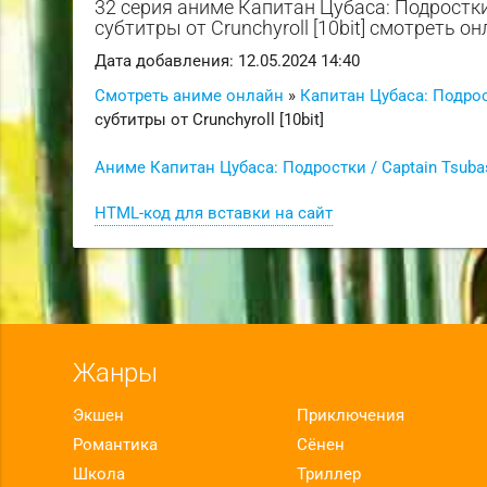
32 серия аниме Капитан Цубаса: Подростки,
субтитры от Crunchyroll [10bit] смотреть о
Дата добавления: 12.05.2024 14:40
Смотреть аниме онлайн
»
Капитан Цубаса: Подрост
субтитры от Crunchyroll [10bit]
Аниме Капитан Цубаса: Подростки / Captain Tsubas
HTML-код для вставки на сайт
Жанры
Экшен
Приключения
Романтика
Сёнен
Школа
Триллер