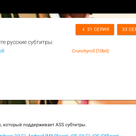
chevron_left
31 СЕРИЯ
33 СЕ
те русские субтитры:
oll
Crunchyroll [10bit]
е, который поддерживает ASS субтитры.
ndows (VLC)
,
Android (MX Player)
,
iOS (VLC)
,
iOS (OPlayer)