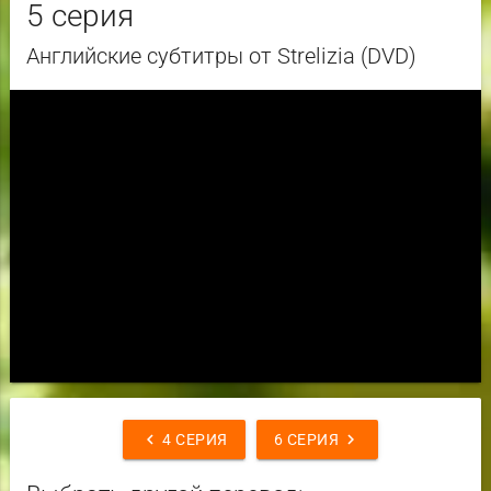
5 серия
Английские субтитры от Strelizia (DVD)
chevron_left
chevron_right
4 СЕРИЯ
6 СЕРИЯ