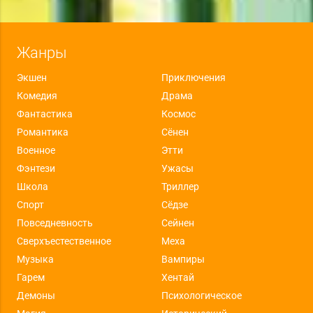
Жанры
Экшен
Приключения
Комедия
Драма
Фантастика
Космос
Романтика
Сёнен
Военное
Этти
Фэнтези
Ужасы
Школа
Триллер
Спорт
Сёдзе
Повседневность
Сейнен
Сверхъестественное
Меха
Музыка
Вампиры
Гарем
Хентай
Демоны
Психологическое