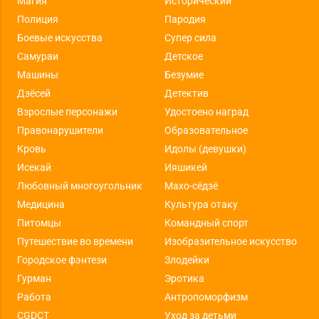
Магия
Исторический
Полиция
Пародия
Боевые искусства
Супер сила
Самураи
Детское
Машины
Безумие
Дзёсей
Детектив
Взрослые персонажи
Удостоено наград
Правонарушители
Образовательное
Кровь
Идолы (девушки)
Исекай
Ияшикей
Любовный многоугольник
Махо-сёдзё
Медицина
Культура отаку
Питомцы
Командный спорт
Путешествие во времени
Изобразительное искусство
Городское фэнтези
Злодейки
Гурман
Эротика
Работа
Антропоморфизм
CGDCT
Уход за детьми