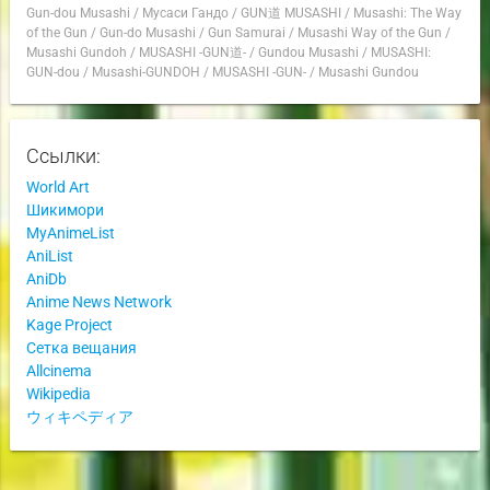
Gun-dou Musashi
/
Мусаси Гандо
/
GUN道 MUSASHI
/
Musashi: The Way
of the Gun
/
Gun-do Musashi
/
Gun Samurai
/
Musashi Way of the Gun
/
Musashi Gundoh
/
MUSASHI -GUN道-
/
Gundou Musashi
/
MUSASHI:
GUN-dou
/
Musashi-GUNDOH
/
MUSASHI -GUN-
/
Musashi Gundou
Ссылки:
World Art
Шикимори
MyAnimeList
AniList
AniDb
Anime News Network
Kage Project
Сетка вещания
Allcinema
Wikipedia
ウィキペディア