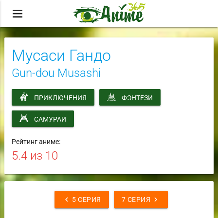
menu
Мусаси Гандо
Gun-dou Musashi
ПРИКЛЮЧЕНИЯ
ФЭНТЕЗИ
САМУРАИ
Рейтинг аниме:
5.4
из 10
chevron_left
chevron_right
5 СЕРИЯ
7 СЕРИЯ