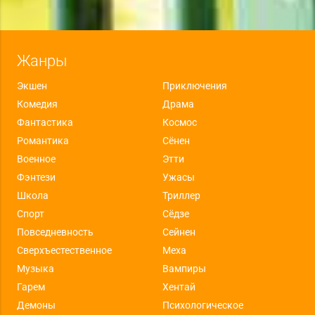
Жанры
Экшен
Приключения
Комедия
Драма
Фантастика
Космос
Романтика
Сёнен
Военное
Этти
Фэнтези
Ужасы
Школа
Триллер
Спорт
Сёдзе
Повседневность
Сейнен
Сверхъестественное
Меха
Музыка
Вампиры
Гарем
Хентай
Демоны
Психологическое