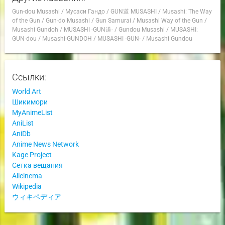
Gun-dou Musashi
/
Мусаси Гандо
/
GUN道 MUSASHI
/
Musashi: The Way
of the Gun
/
Gun-do Musashi
/
Gun Samurai
/
Musashi Way of the Gun
/
Musashi Gundoh
/
MUSASHI -GUN道-
/
Gundou Musashi
/
MUSASHI:
GUN-dou
/
Musashi-GUNDOH
/
MUSASHI -GUN-
/
Musashi Gundou
Ссылки:
World Art
Шикимори
MyAnimeList
AniList
AniDb
Anime News Network
Kage Project
Сетка вещания
Allcinema
Wikipedia
ウィキペディア