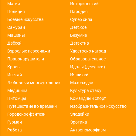
Магия
Исторический
Полиция
Пародия
Боевые искусства
Супер сила
Самураи
Детское
Машины
Безумие
Дзёсей
Детектив
Взрослые персонажи
Удостоено наград
Правонарушители
Образовательное
Кровь
Идолы (девушки)
Исекай
Ияшикей
Любовный многоугольник
Махо-сёдзё
Медицина
Культура отаку
Питомцы
Командный спорт
Путешествие во времени
Изобразительное искусство
Городское фэнтези
Злодейки
Гурман
Эротика
Работа
Антропоморфизм