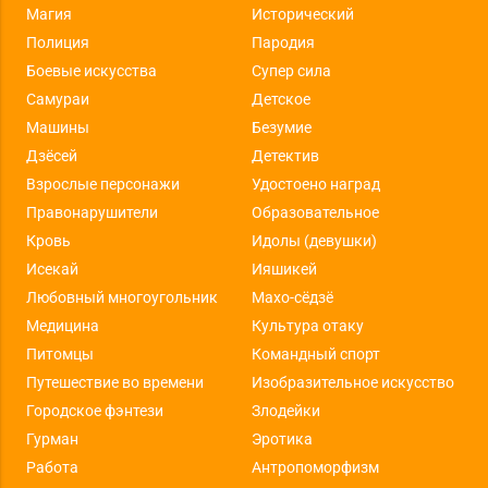
Магия
Исторический
Полиция
Пародия
Боевые искусства
Супер сила
Самураи
Детское
Машины
Безумие
Дзёсей
Детектив
Взрослые персонажи
Удостоено наград
Правонарушители
Образовательное
Кровь
Идолы (девушки)
Исекай
Ияшикей
Любовный многоугольник
Махо-сёдзё
Медицина
Культура отаку
Питомцы
Командный спорт
Путешествие во времени
Изобразительное искусство
Городское фэнтези
Злодейки
Гурман
Эротика
Работа
Антропоморфизм