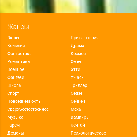
Жанры
Экшен
Приключения
Комедия
Драма
Фантастика
Космос
Романтика
Сёнен
Военное
Этти
Фэнтези
Ужасы
Школа
Триллер
Спорт
Сёдзе
Повседневность
Сейнен
Сверхъестественное
Меха
Музыка
Вампиры
Гарем
Хентай
Демоны
Психологическое