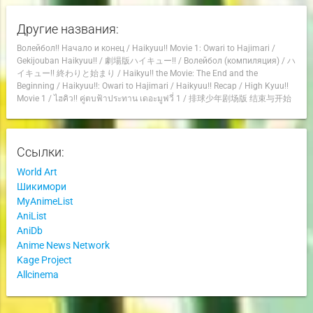
Другие названия:
Волейбол!! Начало и конец
/
Haikyuu!! Movie 1: Owari to Hajimari
/
Gekijouban Haikyuu!!
/
劇場版ハイキュー!!
/
Волейбол (компиляция)
/
ハ
イキュー!! 終わりと始まり
/
Haikyu!! the Movie: The End and the
Beginning
/
Haikyuu!!: Owari to Hajimari
/
Haikyuu!! Recap
/
High Kyuu!!
Movie 1
/
ไฮคิว!! คู่ตบฟ้าประทาน เดอะมูฟวี่ 1
/
排球少年剧场版 结束与开始
Ссылки:
World Art
Шикимори
MyAnimeList
AniList
AniDb
Anime News Network
Kage Project
Allcinema