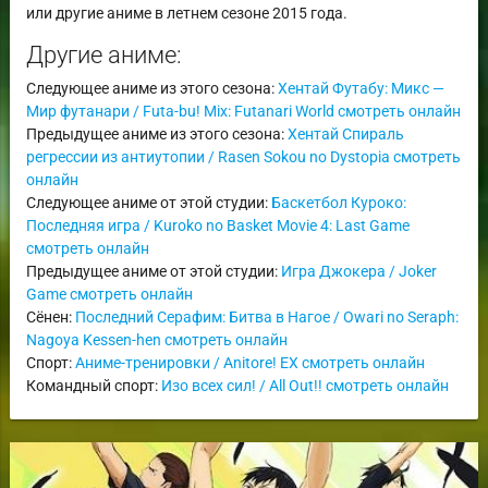
или другие аниме в летнем сезоне 2015 года.
Другие аниме:
Следующее аниме из этого сезона:
Хентай Футабу: Микс —
Мир футанари / Futa-bu! Mix: Futanari World смотреть онлайн
Предыдущее аниме из этого сезона:
Хентай Спираль
регрессии из антиутопии / Rasen Sokou no Dystopia смотреть
онлайн
Следующее аниме от этой студии:
Баскетбол Куроко:
Последняя игра / Kuroko no Basket Movie 4: Last Game
смотреть онлайн
Предыдущее аниме от этой студии:
Игра Джокера / Joker
Game смотреть онлайн
Сёнен:
Последний Серафим: Битва в Нагое / Owari no Seraph:
Nagoya Kessen-hen смотреть онлайн
Спорт:
Аниме-тренировки / Anitore! EX смотреть онлайн
Командный спорт:
Изо всех сил! / All Out!! смотреть онлайн