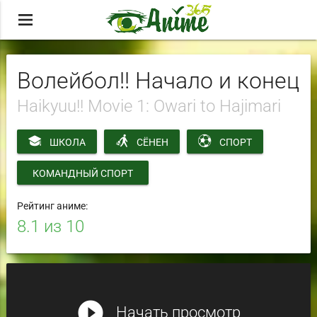
menu
Волейбол!! Начало и конец
Haikyuu!! Movie 1: Owari to Hajimari
ШКОЛА
СЁНЕН
СПОРТ
КОМАНДНЫЙ СПОРТ
Рейтинг аниме:
8.1
из 10
play_circle_filled
Начать просмотр