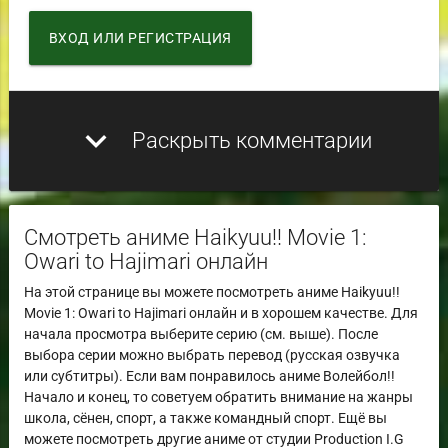
ВХОД ИЛИ РЕГИСТРАЦИЯ
expand_more
Раскрыть комментарии
Смотреть аниме Haikyuu!! Movie 1:
Owari to Hajimari онлайн
На этой странице вы можете посмотреть аниме Haikyuu!!
Movie 1: Owari to Hajimari онлайн и в хорошем качестве. Для
начала просмотра выберите серию (см. выше). После
выбора серии можно выбрать перевод (русская озвучка
или субтитры). Если вам понравилось аниме Волейбол!!
Начало и конец, то советуем обратить внимание на жанры
школа, сёнен, спорт, а также командный спорт. Ещё вы
можете посмотреть другие аниме от студии Production I.G