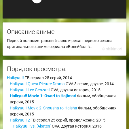
Описание аниме
Первый полнометражный фильм-рекап первого сезона
оригинального аниме-сериала «Волейбол!!».
© shikimori
Порядок просмотра:
Haikyuu!!
ТВ сериал
25 серий,
2014
Haikyuu!! Quest Picture Drama
OVA
3 серии,
другое
,
2014
Haikyuu!! Lev Genzan!
OVA
,
другая история
,
2015
Haikyuu!! Movie 1: Owari to Hajimari
Фильм
,
обобщенная
версия
,
2015
Haikyuu!! Movie 2: Shousha to Haisha
Фильм
,
обобщенная
версия
,
2015
Haikyuu!! 2
ТВ сериал
25 серий,
продолжение
,
2015
Haikyuu!! vs. "Akaten"
OVA
,
другая история
,
2016