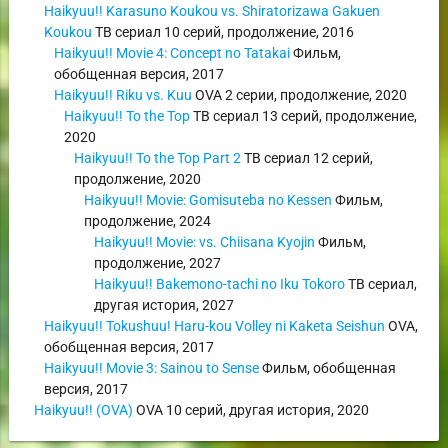
Haikyuu!! Karasuno Koukou vs. Shiratorizawa Gakuen
Koukou
ТВ сериал
10 серий,
продолжение
,
2016
Haikyuu!! Movie 4: Concept no Tatakai
Фильм
,
обобщенная версия
,
2017
Haikyuu!! Riku vs. Kuu
OVA
2 серии,
продолжение
,
2020
Haikyuu!! To the Top
ТВ сериал
13 серий,
продолжение
,
2020
Haikyuu!! To the Top Part 2
ТВ сериал
12 серий,
продолжение
,
2020
Haikyuu!! Movie: Gomisuteba no Kessen
Фильм
,
продолжение
,
2024
Haikyuu!! Movie: vs. Chiisana Kyojin
Фильм
,
продолжение
,
2027
Haikyuu!! Bakemono-tachi no Iku Tokoro
ТВ сериал
,
другая история
,
2027
Haikyuu!! Tokushuu! Haru-kou Volley ni Kaketa Seishun
OVA
,
обобщенная версия
,
2017
Haikyuu!! Movie 3: Sainou to Sense
Фильм
,
обобщенная
версия
,
2017
Haikyuu!! (OVA)
OVA
10 серий,
другая история
,
2020