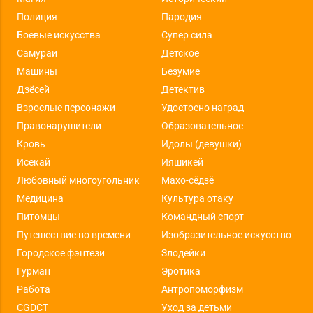
Полиция
Пародия
Боевые искусства
Супер сила
Самураи
Детское
Машины
Безумие
Дзёсей
Детектив
Взрослые персонажи
Удостоено наград
Правонарушители
Образовательное
Кровь
Идолы (девушки)
Исекай
Ияшикей
Любовный многоугольник
Махо-сёдзё
Медицина
Культура отаку
Питомцы
Командный спорт
Путешествие во времени
Изобразительное искусство
Городское фэнтези
Злодейки
Гурман
Эротика
Работа
Антропоморфизм
CGDCT
Уход за детьми