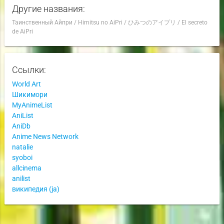
Другие названия:
Таинственный Айпри
/
Himitsu no AiPri
/
ひみつのアイプリ
/
El secreto
de AiPri
Ссылки:
World Art
Шикимори
MyAnimeList
AniList
AniDb
Anime News Network
natalie
syoboi
allcinema
anilist
википедия (ja)