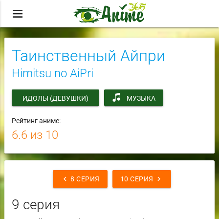
menu
Таинственный Айпри
Himitsu no AiPri
ИДОЛЫ (ДЕВУШКИ)
МУЗЫКА
Рейтинг аниме:
6.6
из 10
chevron_left
chevron_right
8 СЕРИЯ
10 СЕРИЯ
9 серия