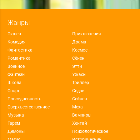
Жанры
Экшен
Приключения
Комедия
Драма
Фантастика
Космос
Романтика
Сёнен
Военное
Этти
Фэнтези
Ужасы
Школа
Триллер
Спорт
Сёдзе
Повседневность
Сейнен
Сверхъестественное
Меха
Музыка
Вампиры
Гарем
Хентай
Демоны
Психологическое
Магия
Исторический