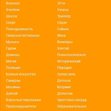
Военное
Этти
Фэнтези
Ужасы
Школа
Триллер
Спорт
Сёдзе
Повседневность
Сейнен
Сверхъестественное
Меха
Музыка
Вампиры
Гарем
Хентай
Демоны
Психологическое
Магия
Исторический
Полиция
Пародия
Боевые искусства
Супер сила
Самураи
Детское
Машины
Безумие
Дзёсей
Детектив
Взрослые персонажи
Удостоено наград
Правонарушители
Образовательное