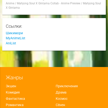
Anime
/
Mahjong Soul X Gintama Collab - Anime Preview
/
Mahjong Soul
X Gintama
Ссылки:
Шикимори
MyAnimeList
AniList
Жанры
Экшен
Приключения
Комедия
Драма
Фантастика
Космос
Романтика
Сёнен