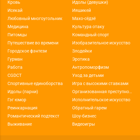
Кровь
Идолы (девушки)
Исекай
Ияшикей
Любовный многоугольник
Махо-сёдзё
Медицина
Культура отаку
Питомцы
Командный спорт
Путешествие во времени
Изобразительное искусство
Городское фэнтези
Злодейки
Гурман
Эротика
Работа
Антропоморфизм
CGDCT
Уход за детьми
Спортивные единоборства
Игра с высокими ставками
Идолы (парни)
Организованная преступность
Гэг юмор
Исполнительское искусство
Реинкарнация
Обратный гарем
Романтический подтекст
Шоу-бизнес
Выживание
Видеоигры