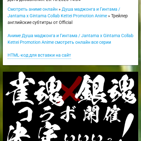
Смотреть аниме онлайн
»
Душа маджонга и Гинтама /
Jantama x Gintama Collab Kettei Promotion Anime
» Трейлер
английские субтитры от Official
Аниме Душа маджонга и Гинтама / Jantama x Gintama Collab
Kettei Promotion Anime смотреть онлайн все серии
HTML-код для вставки на сайт