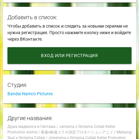
Добавить в список:
Чтобы добавить в список и следить за новыми сериями не
нужна регистрация. Просто нажмите кнопку ниже и войдите
через ВКонтакте.
ВХОД ИЛИ РЕГИСТРАЦИЯ
Студия:
Bandai Namco Pictures
Другие названия:
Душа маджонга и Гинтама
/
Jantama x Gintama Collab Kettei
Promotion Anime
/
雀魂×銀魂コラボ決定プロモーションアニメ
/
Mahjong
Soul x Gintama Collab
/
Jongtama x Gintama Collab Kettei Promotion