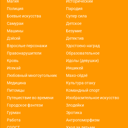
Магия
Исторический
Полиция
Пародия
Боевые искусства
Супер сила
Самураи
Детское
Машины
Безумие
Дзёсей
Детектив
Взрослые персонажи
Удостоено наград
Правонарушители
Образовательное
Кровь
Идолы (девушки)
Исекай
Ияшикей
Любовный многоугольник
Махо-сёдзё
Медицина
Культура отаку
Питомцы
Командный спорт
Путешествие во времени
Изобразительное искусство
Городское фэнтези
Злодейки
Гурман
Эротика
Работа
Антропоморфизм
CGDCT
Уход за детьми