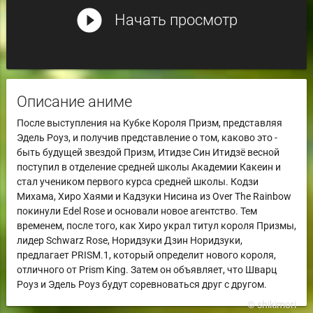
play_circle_filled
Начать просмотр
Описание аниме
После выступления на Кубке Короля Призм, представляя
Эдель Роуз, и получив представление о том, каково это -
быть будущей звездой Призм, Итидзе Син Итидзё весной
поступил в отделение средней школы Академии Какеин и
стал учеником первого курса средней школы. Кодзи
Михама, Хиро Хаями и Кадзуки Нисина из Over The Rainbow
покинули Edel Rose и основали новое агентство. Тем
временем, после того, как Хиро украл титул короля Призмы,
лидер Schwarz Rose, Норидзуки Дзин Норидзуки,
предлагает PRISM.1, который определит нового короля,
отличного от Prism King. Затем он объявляет, что Шварц
Роуз и Эдель Роуз будут соревноваться друг с другом.
© shikimori