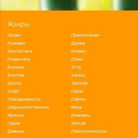
Жанры
Экшен
Приключения
Комедия
Драма
Фантастика
Космос
Романтика
Сёнен
Военное
Этти
Фэнтези
Ужасы
Школа
Триллер
Спорт
Сёдзе
Повседневность
Сейнен
Сверхъестественное
Меха
Музыка
Вампиры
Гарем
Хентай
Демоны
Психологическое