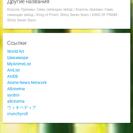
Другие названия:
Король Призмы: Семь сияющих звёзд
/
Король призмы: Семь
сияющих звёзд
/
King of Prism: Shiny Seven Stars
/
KING OF PRISM -
Shiny Seven Stars-
Ссылки:
World Art
Шикимори
MyAnimeList
AniList
AniDb
Anime News Network
Allcinema
syoboi
allcinema
ウィキペディア
crunchyroll