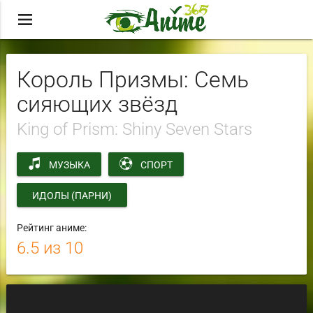
menu
Король Призмы: Семь
сияющих звёзд
King of Prism: Shiny Seven Stars
МУЗЫКА
СПОРТ
ИДОЛЫ (ПАРНИ)
Рейтинг аниме:
6.5
из 10