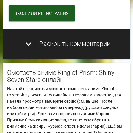
ВХОД ИЛИ РЕГИСТРАЦИЯ
expand_more
Раскрыть комментарии
Смотреть аниме King of Prism: Shiny
Seven Stars онлайн
На этой странице вы можете посмотреть аниме King of
Prism: Shiny Seven Stars онлайн и в хорошем качестве. Для
начала просмотра выберите серию (см. выше). После
выбора серии можно выбрать перевод (русская озвучка
или субтитры). Если вам понравилось аниме Король
Призмы: Семь сияющих звёзд, то советуем обратить
внимание на жанры музыка, спорт, идолы (парни). Ещё вы
можете посмотреть другие аниме от студии Tatsunoko