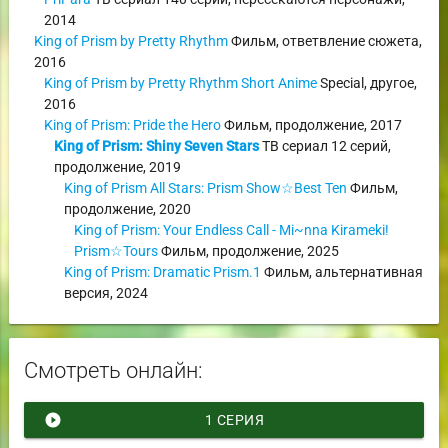
2014
King of Prism by Pretty Rhythm
Фильм
,
ответвление сюжета
,
2016
King of Prism by Pretty Rhythm Short Anime
Special
,
другое
,
2016
King of Prism: Pride the Hero
Фильм
,
продолжение
,
2017
King of Prism: Shiny Seven Stars
ТВ сериал
12 серий,
продолжение
,
2019
King of Prism All Stars: Prism Show☆Best Ten
Фильм
,
продолжение
,
2020
King of Prism: Your Endless Call - Mi~nna Kirameki!
Prism☆Tours
Фильм
,
продолжение
,
2025
King of Prism: Dramatic Prism.1
Фильм
,
альтернативная
версия
,
2024
Смотреть онлайн:
play_circle_filled
1 СЕРИЯ