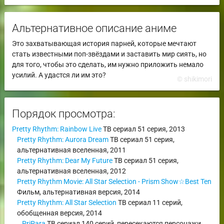
Альтернативное описание аниме
Это захватывающая история парней, которые мечтают
стать известными поп-звёздами и заставить мир сиять, но
для того, чтобы это сделать, им нужно приложить немало
усилий. А удастся ли им это?
© shikimori
Порядок просмотра:
Pretty Rhythm: Rainbow Live
ТВ сериал
51 серия,
2013
Pretty Rhythm: Aurora Dream
ТВ сериал
51 серия,
альтернативная вселенная
,
2011
Pretty Rhythm: Dear My Future
ТВ сериал
51 серия,
альтернативная вселенная
,
2012
Pretty Rhythm Movie: All Star Selection - Prism Show☆Best Ten
Фильм
,
альтернативная версия
,
2014
Pretty Rhythm: All Star Selection
ТВ сериал
11 серий,
обобщенная версия
,
2014
PriPara
ТВ сериал
140 серий,
пересекаются персонажи
,