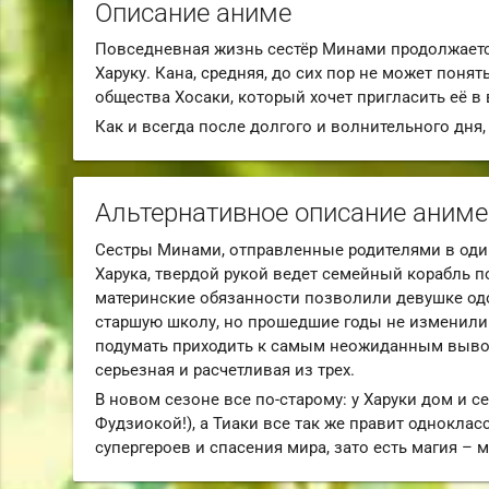
Описание аниме
Повседневная жизнь сестёр Минами продолжается
Харуку. Кана, средняя, до сих пор не может понят
общества Хосаки, который хочет пригласить её в
Как и всегда после долгого и волнительного дня
Альтернативное описание аниме
Сестры Минами, отправленные родителями в один
Харука, твердой рукой ведет семейный корабль п
материнские обязанности позволили девушке одо
старшую школу, но прошедшие годы не изменили 
подумать приходить к самым неожиданным выводам
серьезная и расчетливая из трех.
В новом сезоне все по-старому: у Харуки дом и 
Фудзиокой!), а Тиаки все так же правит одноклас
супергероев и спасения мира, зато есть магия – 