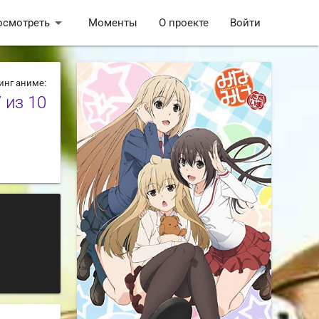
arrow_drop_down
осмотреть
Моменты
О проекте
Войти
инг аниме:
7
из 10