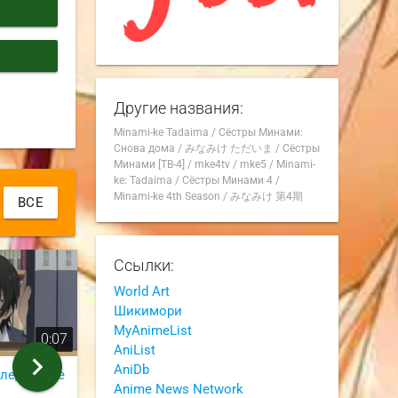
Другие названия:
Minami-ke Tadaima
/
Сёстры Минами:
Снова дома
/
みなみけ ただいま
/
Сёстры
Минами [ТВ-4]
/
mke4tv
/
mke5
/
Minami-
ke: Tadaima
/
Сёстры Минами 4
/
Minami-ke 4th Season
/
みなみけ 第4期
ВСЕ
Ссылки:
World Art
Шикимори
MyAnimeList
0:07
0:13
AniList
chevron_right
AniDb
следующее
хммм
Самая обычн
Anime News Network
из 2 серии
из 12 серии