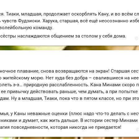
. Тиаки, младшая, продолжает оскорблять Кану, и во всём с
ь чувств Фудзиоки. Харука, старшая, всё ещё неосознанно изб
 волейбольную команду.
, сёстры наслаждаются общением за столом у себя дома.
©
очное плавание, снова возвращаются на экран! Старшая сес
о житейскому морю. Нет худа без добра – свалившиеся на нее
леть э-э… природную расслабленность. Кана Минами скоро п
ее привычку действовать раньше, чем думать, а при попытке
. Ну а младшая, Тиаки, пока что в пятом классе, но при эт
семья, у Каны неважные оценки (плюс надо что-то делать с не
сниками и думает, как жить дальше. В истории сестер Минами
магия повседневности, которая никогда не приедается!
©