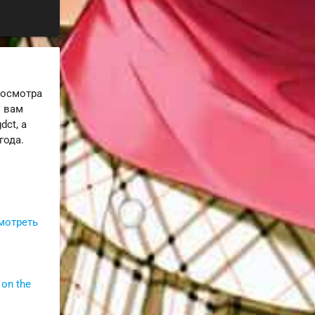
росмотра
и вам
ct, а
года.
мотреть
 on the