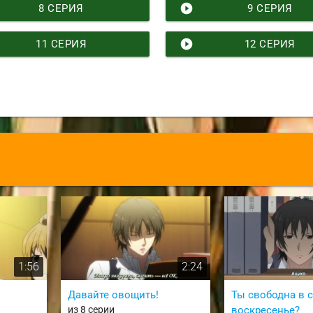
play_circle_filled
8 СЕРИЯ
9 СЕРИЯ
play_circle_filled
11 СЕРИЯ
12 СЕРИЯ
1:56
2:24
Давайте овощить!
Ты свободна в 
из 8 серии
воскресенье?