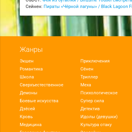
Сейнен:
Пираты «Чёрной лагуны» / Black Lagoon Fi
Жанры
Экшен
Приключения
Романтика
Сёнен
Школа
Триллер
Сверхъестественное
Меха
Демоны
Психологическое
Боевые искусства
Супер сила
Дзёсей
Детектив
Кровь
Идолы (девушки)
Медицина
Культура отаку