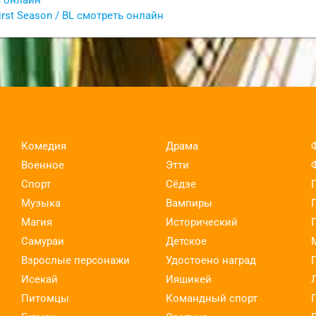
rst Season / BL смотреть онлайн
Комедия
Драма
Военное
Этти
Спорт
Сёдзе
Музыка
Вампиры
Магия
Исторический
Самураи
Детское
Взрослые персонажи
Удостоено наград
Исекай
Ияшикей
Питомцы
Командный спорт