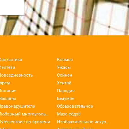
Фантастика
Космос
Фэнтези
Ужасы
Повседневность
Сейнен
Гарем
Хентай
Полиция
Пародия
Машины
Безумие
Правонарушители
Образовательное
Любовный многоугольник
Махо-сёдзё
Путешествие во времени
Изобразительное искусство