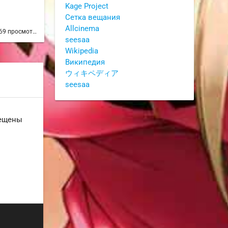
Kage Project
Сетка вещания
НиколаЙ
Viktor
Allcinema
69 просмотров
6 лет назад
62 просмотра
6 лет на
seesaa
Wikipedia
Википедия
ウィキペディア
seesaa
рещены