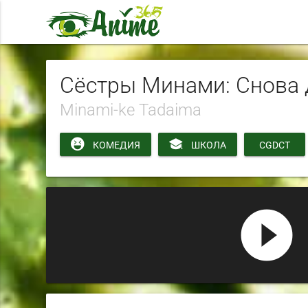
Сёстры Минами: Снова
Minami-ke Tadaima
КОМЕДИЯ
ШКОЛА
CGDCT
play_circle_filled