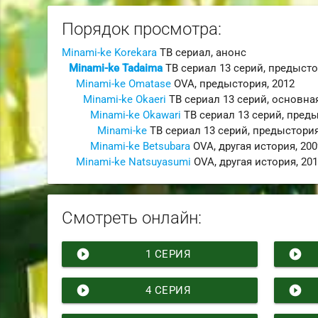
Порядок просмотра:
Minami-ke Korekara
ТВ сериал
,
анонс
Minami-ke Tadaima
ТВ сериал
13 серий,
предысто
Minami-ke Omatase
OVA
,
предыстория
,
2012
Minami-ke Okaeri
ТВ сериал
13 серий,
основна
Minami-ke Okawari
ТВ сериал
13 серий,
преды
Minami-ke
ТВ сериал
13 серий,
предыстори
Minami-ke Betsubara
OVA
,
другая история
,
200
Minami-ke Natsuyasumi
OVA
,
другая история
,
20
Смотреть онлайн:
play_circle_filled
play_circle_filled
1 СЕРИЯ
play_circle_filled
play_circle_filled
4 СЕРИЯ