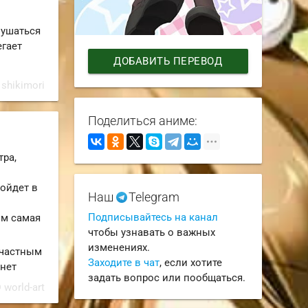
лушаться
егает
ДОБАВИТЬ ПЕРЕВОД
 shikimori
Поделиться аниме:
тра,
ойдет в
Наш
Telegram
Подписывайтесь на канал
ом самая
чтобы узнавать о важных
изменениях.
счастным
Заходите в чат
, если хотите
 нет
задать вопрос или пообщаться.
 world-art