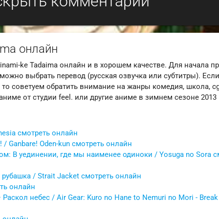
скрыть комментарии
ima онлайн
nami-ke Tadaima онлайн и в хорошем качестве. Для начала п
можно выбрать перевод (русская озвучка или субтитры). Есл
о советуем обратить внимание на жанры комедия, школа, cgd
ниме от студии feel. или другие аниме в зимнем сезоне 2013 
esia смотреть онлайн
! / Ganbare! Oden-kun смотреть онлайн
м: В уединении, где мы наименее одиноки / Yosuga no Sora с
рубашка / Strait Jacket смотреть онлайн
еть онлайн
скол небес / Air Gear: Kuro no Hane to Nemuri no Mori - Break
ь онлайн