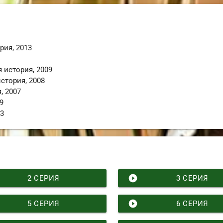
рия
,
2013
я история
,
2009
стория
,
2008
я
,
2007
9
13
play_circle_filled
2 СЕРИЯ
3 СЕРИЯ
play_circle_filled
5 СЕРИЯ
6 СЕРИЯ