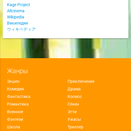
Kage Project
Allcinema
Wikipedia
Википедия
ウィキペディア
Жанры
Экшен
Приключения
Комедия
Драма
Фантастика
Космос
Романтика
Сёнен
Военное
Этти
Фэнтези
Ужасы
Школа
Триллер