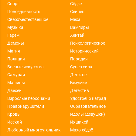
Спорт
Сёдзе
Повседневность
Сейнен
Сверхъестественное
Меха
Музыка
Вампиры
Гарем
Хентай
Демоны
Психологическое
Магия
Исторический
Полиция
Пародия
Боевые искусства
Супер сила
Самураи
Детское
Машины
Безумие
Дзёсей
Детектив
Взрослые персонажи
Удостоено наград
Правонарушители
Образовательное
Кровь
Идолы (девушки)
Исекай
Ияшикей
Любовный многоугольник
Махо-сёдзё