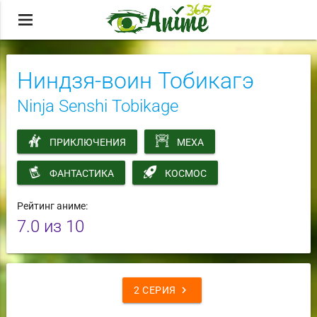
menu
Ниндзя-воин Тобикагэ
Ninja Senshi Tobikage
ПРИКЛЮЧЕНИЯ
МЕХА
ФАНТАСТИКА
КОСМОС
Рейтинг аниме:
7.0
из 10
chevron_right
2 СЕРИЯ