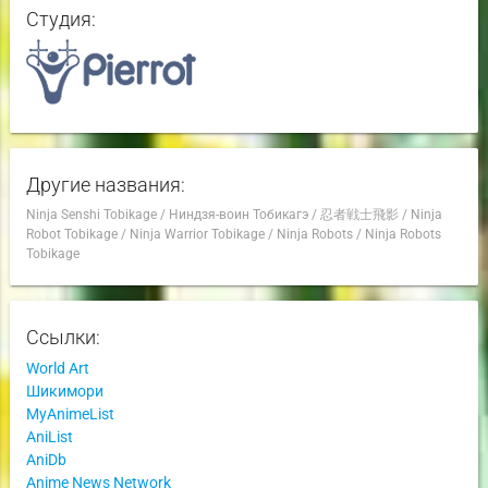
Студия:
Другие названия:
Ninja Senshi Tobikage
/
Ниндзя-воин Тобикагэ
/
忍者戦士飛影
/
Ninja
Robot Tobikage
/
Ninja Warrior Tobikage
/
Ninja Robots
/
Ninja Robots
Tobikage
Ссылки:
World Art
Шикимори
MyAnimeList
AniList
AniDb
Anime News Network