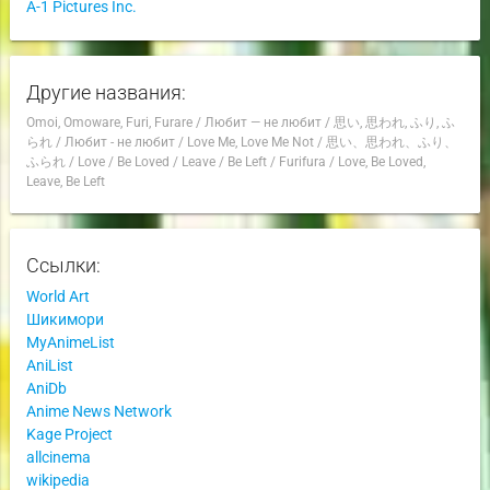
A-1 Pictures Inc.
Другие названия:
Omoi, Omoware, Furi, Furare
/
Любит — не любит
/
思い, 思われ, ふり, ふ
られ
/
Любит - не любит
/
Love Me, Love Me Not
/
思い、思われ、ふり、
ふられ
/
Love
/
Be Loved
/
Leave
/
Be Left
/
Furifura
/
Love, Be Loved,
Leave, Be Left
Ссылки:
World Art
Шикимори
MyAnimeList
AniList
AniDb
Anime News Network
Kage Project
allcinema
wikipedia