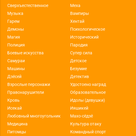
Сверхъестественное
Меха
Музыка
Вампиры
Гарем
Хентай
Демоны
Психологическое
Магия
Исторический
Полиция
Пародия
Боевые искусства
Супер сила
Самураи
Детское
Машины
Безумие
Дзёсей
Детектив
Взрослые персонажи
Удостоено наград
Правонарушители
Образовательное
Кровь
Идолы (девушки)
Исекай
Ияшикей
Любовный многоугольник
Махо-сёдзё
Медицина
Культура отаку
Питомцы
Командный спорт