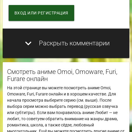
ВХОД ИЛИ РЕГИСТРАЦИЯ
expand_more
Раскрыть комментарии
Смотреть аниме Omoi, Omoware, Furi,
Furare онлайн
На этой странице вы можете посмотреть аниме Omoi,
Omoware, Furi, Furare онлайн и в хорошем качестве. Для
начала просмотра выберите серию (см. выше). После
выбора серии можно выбрать перевод (русская озвучка
или субтитры). Если вам понравилось аниме Любит — не
любит, то советуем обратить внимание на жанры драма,
романтика, школа, а также сёдзе, любовный
многоугольник. Ещё вы можете посмотреть другие аниме от