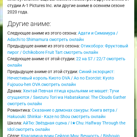
студии A-1 Pictures Inc. или другие аниме в осеннем сезоне
2020 года.
Другие аниме:
Следующее аниме из этого сезона:
Адати и Симамура /
Adachi to Shimamura смотреть онлайн
Предыдущее аниме из этого сезона:
Отикоборэ: Фруктовый
пирог / Ochikobore Fruit Tart смотреть онлайн
Следующее аниме от этой студии:
22 на S7 / 22/7 смотреть
онлайн
Предыдущее аниме от этой студии:
Синий экзорцист:
Нечестивый король Киото OVA / Ao no Exorcist: Kyoto
Fujouou-hen OVA смотреть онлайн
Драма:
Хентай Певчая птица крыльями не машет: Тучи
сгущаются / Saezuru Tori wa Habatakanai: The Clouds Gather
смотреть онлайн
Романтика:
Сказание о демонах сакуры: Книга ветра /
Hakuouki: Shinkai - Kaze no Shou смотреть онлайн
Школа:
АйТю: Звёздная сцена / I★Chu: Halfway Through the
Idol смотреть онлайн
Сёдзе:
Красавица-воин Сейлор Мун: Вечность / Bishoujo