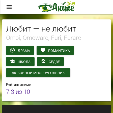
menu
Любит — не любит
Omoi, Omoware, Furi, Furare
ДРАМА
РОМАНТИКА
ШКОЛА
СЁДЗЕ
ЛЮБОВНЫЙ МНОГОУГОЛЬНИК
Рейтинг аниме:
7.3
из 10