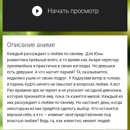
play_circle_filled
Начать просмотр
Описание аниме
Каждый рассуждает о любви по-своему. Для Юны
романтика превыше всего, в то время как Акари чересчур
приземлённа и практична в своих взглядах. Но девушки
есть девушки. А что насчет парней? Те, оказывается,
недалеко ушли от своих подруг. У Кадзуоми ветер в голове,
и парень будто ничего не смыслит в вопросах любви. А вот
Рио времени зря не теряет и не упускает ни одной девчонки,
которая признаётся ему, пока та кажется милой. Каждый из
них рассуждает о любви по-своему. Но настанет день, когда
некоторым из них придётся сделать выбор. Кто останется
верным себе, а кто — изменит своё представление под
властью любви? Ведь та, как известно, меняет людей.
© shikimori