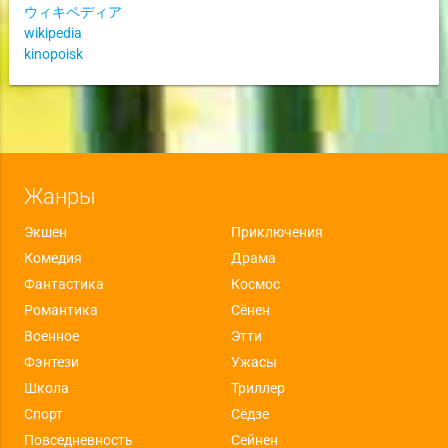
ウィキペディア
wikipedia
kinopoisk
Жанры
Экшен
Приключения
Комедия
Драма
Фантастика
Космос
Романтика
Сёнен
Военное
Этти
Фэнтези
Ужасы
Школа
Триллер
Спорт
Сёдзе
Повседневность
Сейнен