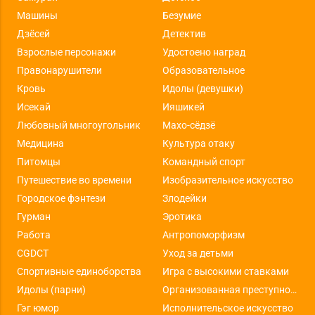
Машины
Безумие
Дзёсей
Детектив
Взрослые персонажи
Удостоено наград
Правонарушители
Образовательное
Кровь
Идолы (девушки)
Исекай
Ияшикей
Любовный многоугольник
Махо-сёдзё
Медицина
Культура отаку
Питомцы
Командный спорт
Путешествие во времени
Изобразительное искусство
Городское фэнтези
Злодейки
Гурман
Эротика
Работа
Антропоморфизм
CGDCT
Уход за детьми
Спортивные единоборства
Игра с высокими ставками
Идолы (парни)
Организованная преступность
Гэг юмор
Исполнительское искусство