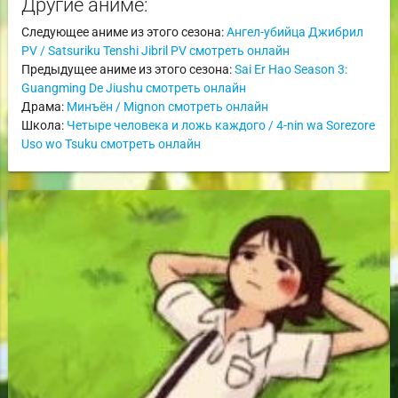
Другие аниме:
Следующее аниме из этого сезона:
Ангел-убийца Джибрил
PV / Satsuriku Tenshi Jibril PV смотреть онлайн
Предыдущее аниме из этого сезона:
Sai Er Hao Season 3:
Guangming De Jiushu смотреть онлайн
Драма:
Минъён / Mignon смотреть онлайн
Школа:
Четыре человека и ложь каждого / 4-nin wa Sorezore
Uso wo Tsuku смотреть онлайн