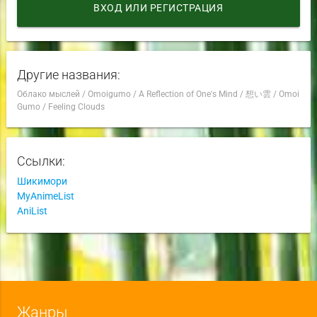
ВХОД ИЛИ РЕГИСТРАЦИЯ
Другие названия:
Облако мыслей
/
Omoigumo
/
A Reflection of One's Mind
/
想い雲
/
Omoi
Gumo
/
Feeling Clouds
Ссылки:
Шикимори
MyAnimeList
AniList
Жанры