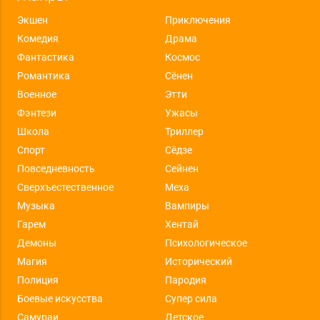
Экшен
Приключения
Комедия
Драма
Фантастика
Космос
Романтика
Сёнен
Военное
Этти
Фэнтези
Ужасы
Школа
Триллер
Спорт
Сёдзе
Повседневность
Сейнен
Сверхъестественное
Меха
Музыка
Вампиры
Гарем
Хентай
Демоны
Психологическое
Магия
Исторический
Полиция
Пародия
Боевые искусства
Супер сила
Самураи
Детское