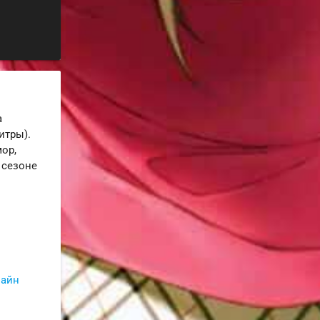
а
итры).
ор,
 сезоне
!
лайн