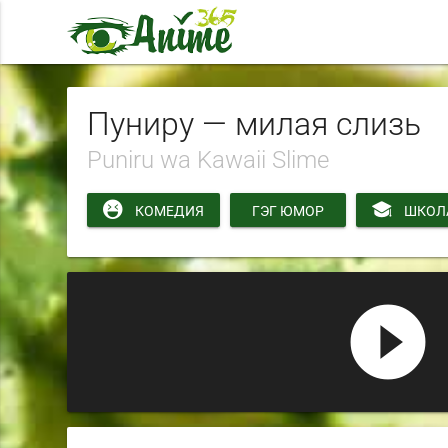
Пуниру — милая слизь
Puniru wa Kawaii Slime
КОМЕДИЯ
ГЭГ ЮМОР
ШКОЛ
play_circle_filled