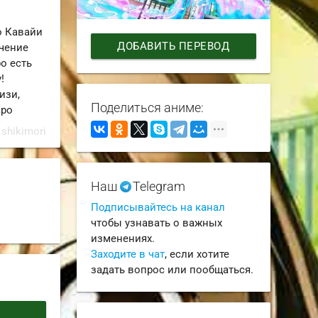
о Кавайи
ДОБАВИТЬ ПЕРЕВОД
ечение
о есть
!
изи,
Поделиться аниме:
аро
 shikimori
Наш
Telegram
Подписывайтесь на канал
чтобы узнавать о важных
изменениях.
Заходите в чат
, если хотите
задать вопрос или пообщаться.