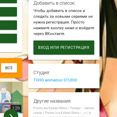
Добавить в список:
Чтобы добавить в список и
следить за новыми сериями не
нужна регистрация. Просто
нажмите кнопку ниже и войдите
через ВКонтакте.
ВХОД ИЛИ РЕГИСТРАЦИЯ
ВСЕ
Студия:
TOHO animation STUDIO
Другие названия:
1:29
0:41
Puniru wa Kawaii Slime
/
Пуниру — милая
слизь
/
Puniru is a Kawaii Slime
/
ぷにる
chevron_right