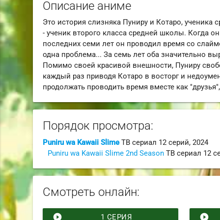
Описание аниме
Это история слизняка Пуниру и Котаро, ученика 
- ученик второго класса средней школы. Когда о
последних семи лет он проводил время со слаймо
одна проблема... За семь лет оба значительно в
Помимо своей красивой внешности, Пуниру своб
каждый раз приводя Котаро в восторг и недоуме
продолжать проводить время вместе как "друзья"
Порядок просмотра:
Puniru wa Kawaii Slime
ТВ сериал
12 серий,
2024
Puniru wa Kawaii Slime 2nd Season
ТВ сериал
12 с
Смотреть онлайн:
play_circle_filled
play_circle_filled
1 СЕРИЯ