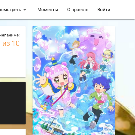
arrow_drop_down
осмотреть
Моменты
О проекте
Войти
инг аниме:
9
из 10