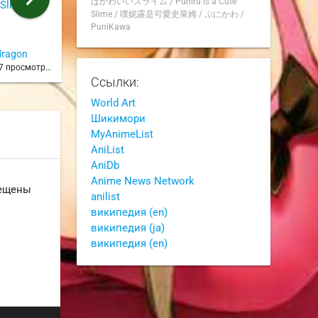
はかわいいスライム
/
Puniru is a Cute
 Slime
ЛГБТ повесточка и с этим
ДЕВОЧКИ ИЗ
Slime
/
噗妮露是可愛史萊姆
/
ぷにかわ
/
слизнем, эхх римуру жаль
из 3 серии
PuniKawa
из 3 серии
dragon
artim2
artim2
7 просмотров
1 год назад
45 просмотров
1 год на
Ссылки:
World Art
Шикимори
MyAnimeList
AniList
AniDb
Anime News Network
рещены
anilist
википедия (en)
википедия (ja)
википедия (en)