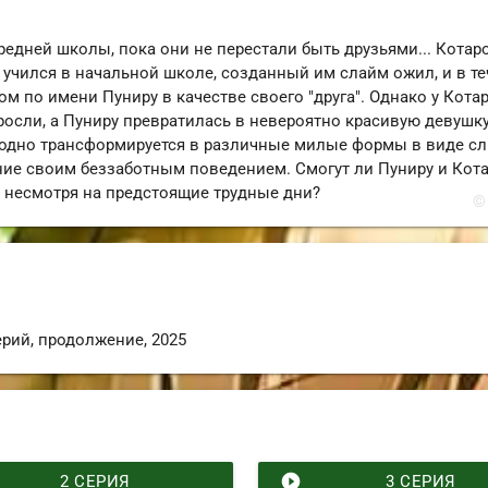
средней школы, пока они не перестали быть друзьями... Котар
н учился в начальной школе, созданный им слайм ожил, и в т
м по имени Пуниру в качестве своего "друга". Однако у Котар
ыросли, а Пуниру превратилась в невероятно красивую девушку
одно трансформируется в различные милые формы в виде сл
ние своим беззаботным поведением. Смогут ли Пуниру и Кот
, несмотря на предстоящие трудные дни?
©
ерий,
продолжение
,
2025
play_circle_filled
2 СЕРИЯ
3 СЕРИЯ