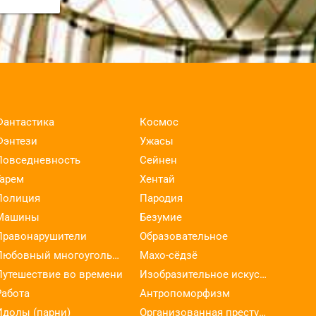
Фантастика
Космос
Фэнтези
Ужасы
Повседневность
Сейнен
Гарем
Хентай
Полиция
Пародия
Машины
Безумие
Правонарушители
Образовательное
Любовный многоугольник
Махо-сёдзё
Путешествие во времени
Изобразительное искусство
Работа
Антропоморфизм
Идолы (парни)
Организованная преступность