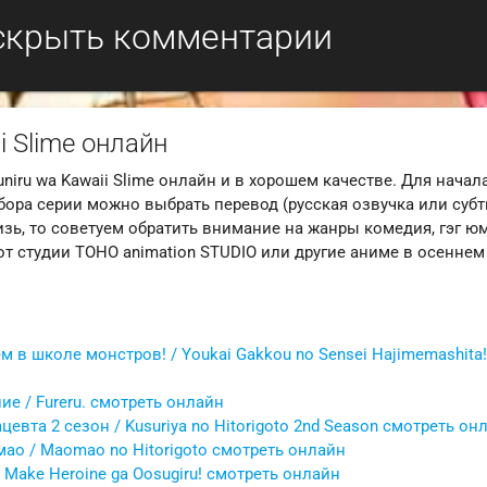
скрыть комментарии
i Slime онлайн
iru wa Kawaii Slime онлайн и в хорошем качестве. Для начал
ора серии можно выбрать перевод (русская озвучка или субт
зь, то советуем обратить внимание на жанры комедия, гэг юм
т студии TOHO animation STUDIO или другие аниме в осеннем
ем в школе монстров! / Youkai Gakkou no Sensei Hajimemashita
е / Fureru. смотреть онлайн
евта 2 сезон / Kusuriya no Hitorigoto 2nd Season смотреть он
ао / Maomao no Hitorigoto смотреть онлайн
Make Heroine ga Oosugiru! смотреть онлайн