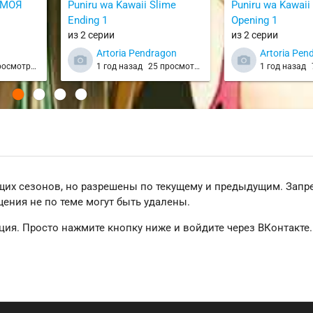
 МОЯ
Puniru wa Kawaii Slime
Puniru wa Kawaii
Ending 1
Opening 1
из 2 серии
из 2 серии
Artoria Pendragon
Artoria Pen
росмотров
1 год назад
25 просмотров
1 год назад
щих сезонов, но разрешены по текущему и предыдущим. Зап
ения не по теме могут быть удалены.
ция. Просто нажмите кнопку ниже и войдите через ВКонтакте.