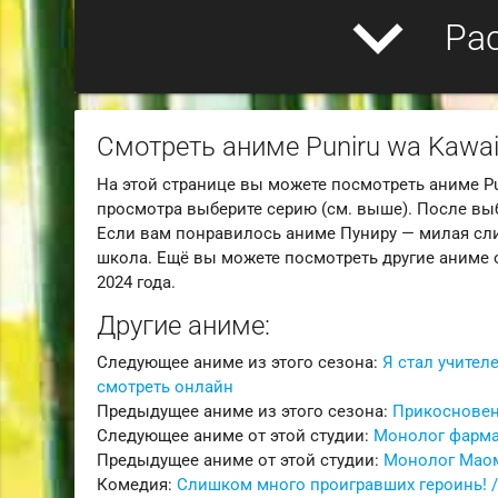
expand_more
Ра
Смотреть аниме Puniru wa Kawai
На этой странице вы можете посмотреть аниме Pun
просмотра выберите серию (см. выше). После выб
Если вам понравилось аниме Пуниру — милая сли
школа. Ещё вы можете посмотреть другие аниме о
2024 года.
Другие аниме:
Следующее аниме из этого сезона:
Я стал учител
смотреть онлайн
Предыдущее аниме из этого сезона:
Прикосновени
Следующее аниме от этой студии:
Монолог фармац
Предыдущее аниме от этой студии:
Монолог Маом
Комедия:
Слишком много проигравших героинь! / 