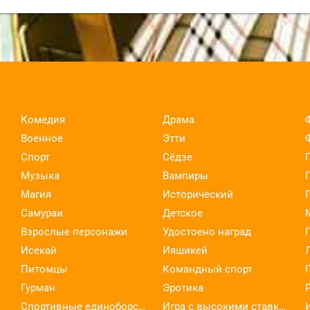
Комедия
Драма
Военное
Этти
Спорт
Сёдзе
Музыка
Вампиры
Магия
Исторический
Самураи
Детское
Взрослые персонажи
Удостоено наград
Исекай
Ияшикей
Питомцы
Командный спорт
Гурман
Эротика
Спортивные единоборства
Игра с высокими ставками