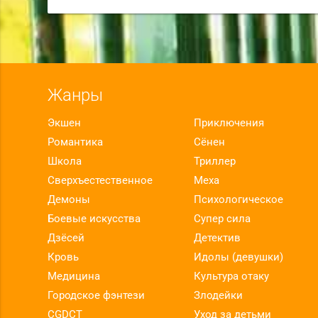
Жанры
Экшен
Приключения
Романтика
Сёнен
Школа
Триллер
Сверхъестественное
Меха
Демоны
Психологическое
Боевые искусства
Супер сила
Дзёсей
Детектив
Кровь
Идолы (девушки)
Медицина
Культура отаку
Городское фэнтези
Злодейки
CGDCT
Уход за детьми