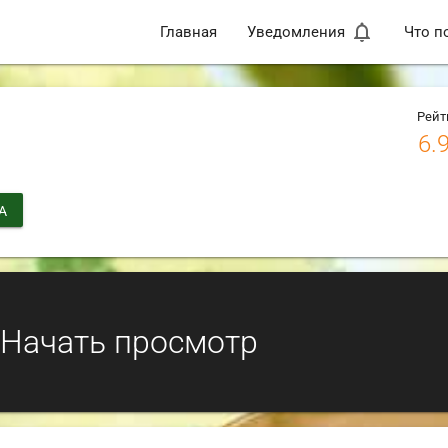
notifications_none
Главная
Уведомления
Что п
Рейт
6.
А
Начать просмотр