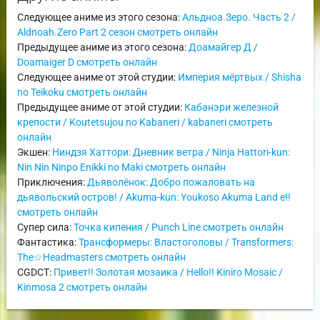
Следующее аниме из этого сезона:
Альдноа.Зеро. Часть 2 /
Aldnoah.Zero Part 2 сезон смотреть онлайн
Предыдущее аниме из этого сезона:
Доамайгер Д /
Doamaiger D смотреть онлайн
Следующее аниме от этой студии:
Империя мёртвых / Shisha
no Teikoku смотреть онлайн
Предыдущее аниме от этой студии:
Кабанэри железной
крепости / Koutetsujou no Kabaneri / kabaneri смотреть
онлайн
Экшен:
Ниндзя Хаттори: Дневник ветра / Ninja Hattori-kun:
Nin Nin Ninpo Enikki no Maki смотреть онлайн
Приключения:
Дьяволёнок: Добро пожаловать на
дьявольский остров! / Akuma-kun: Youkoso Akuma Land e!!
смотреть онлайн
Супер сила:
Точка кипения / Punch Line смотреть онлайн
Фантастика:
Трансформеры: Властоголовы / Transformers:
The☆Headmasters смотреть онлайн
CGDCT:
Привет!! Золотая мозаика / Hello!! Kiniro Mosaic /
Kinmosa 2 смотреть онлайн