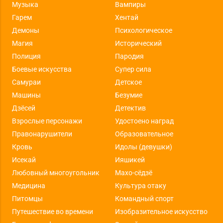
Музыка
Вампиры
Гарем
Хентай
Демоны
Психологическое
Магия
Исторический
Полиция
Пародия
Боевые искусства
Супер сила
Самураи
Детское
Машины
Безумие
Дзёсей
Детектив
Взрослые персонажи
Удостоено наград
Правонарушители
Образовательное
Кровь
Идолы (девушки)
Исекай
Ияшикей
Любовный многоугольник
Махо-сёдзё
Медицина
Культура отаку
Питомцы
Командный спорт
Путешествие во времени
Изобразительное искусство