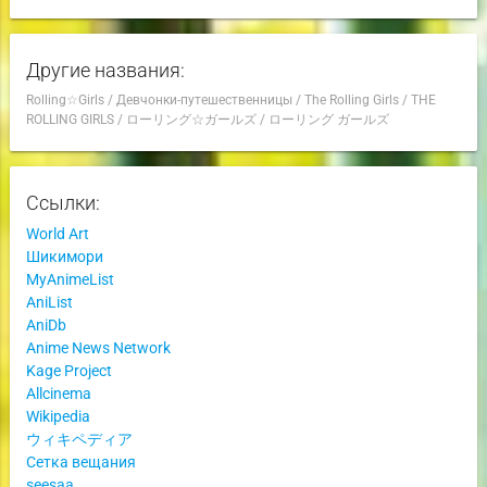
Другие названия:
Rolling☆Girls
/
Девчонки-путешественницы
/
The Rolling Girls
/
THE
ROLLING GIRLS
/
ローリング☆ガールズ
/
ローリング ガールズ
Ссылки:
World Art
Шикимори
MyAnimeList
AniList
AniDb
Anime News Network
Kage Project
Allcinema
Wikipedia
ウィキペディア
Сетка вещания
seesaa