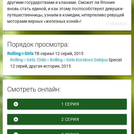
другими государствами и кланами. Сможет ли Япония
вновь стать единой, и как этому поспособствуют девушки-
путешественницы, узнаем в комедии, нетерпеливо ревущей
моторами верных «железных коней»!
© shikimori
Порядок просмотра:
Rolling☆Girls
ТВ сериал
12 серий,
2015
Rolling☆Girls: Chibi☆Rolling☆Girls Korokoro Gekijou
Special
12 серий,
другая история
,
2015
Смотреть онлайн:
play_circle_filled
1 СЕРИЯ
play_circle_filled
2 СЕРИЯ