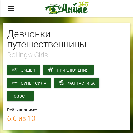
menu
Девчонки-
путешественницы
Rolling☆Girls
ЭКШЕН
ПРИКЛЮЧЕНИЯ
СУПЕР СИЛА
ФАНТАСТИКА
CGDCT
Рейтинг аниме:
6.6
из 10