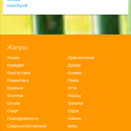
crunchyroll
Жанры
Экшен
Приключения
Комедия
Драма
Фантастика
Космос
Романтика
Сёнен
Военное
Этти
Фэнтези
Ужасы
Школа
Триллер
Спорт
Сёдзе
Повседневность
Сейнен
Сверхъестественное
Меха