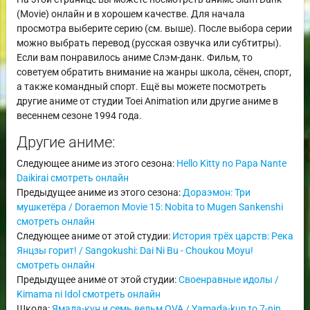
(Movie) онлайн и в хорошем качестве. Для начала
просмотра выберите серию (см. выше). После выбора серии
можно выбрать перевод (русская озвучка или субтитры).
Если вам понравилось аниме Слэм-данк. Фильм, то
советуем обратить внимание на жанры школа, сёнен, спорт,
а также командный спорт. Ещё вы можете посмотреть
другие аниме от студии Toei Animation или другие аниме в
весеннем сезоне 1994 года.
Другие аниме:
Следующее аниме из этого сезона:
Hello Kitty no Papa Nante
Daikirai смотреть онлайн
Предыдущее аниме из этого сезона:
Дораэмон: Три
мушкетёра / Doraemon Movie 15: Nobita to Mugen Sankenshi
смотреть онлайн
Следующее аниме от этой студии:
История трёх царств: Река
Янцзы горит! / Sangokushi: Dai Ni Bu - Choukou Moyu!
смотреть онлайн
Предыдущее аниме от этой студии:
Своенравные идолы /
Kimama ni Idol смотреть онлайн
Школа:
Ямада-кун и семь ведьм OVA / Yamada-kun to 7-nin