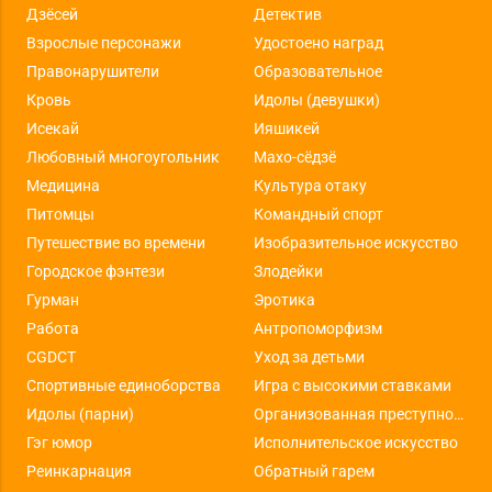
Дзёсей
Детектив
Взрослые персонажи
Удостоено наград
Правонарушители
Образовательное
Кровь
Идолы (девушки)
Исекай
Ияшикей
Любовный многоугольник
Махо-сёдзё
Медицина
Культура отаку
Питомцы
Командный спорт
Путешествие во времени
Изобразительное искусство
Городское фэнтези
Злодейки
Гурман
Эротика
Работа
Антропоморфизм
CGDCT
Уход за детьми
Спортивные единоборства
Игра с высокими ставками
Идолы (парни)
Организованная преступность
Гэг юмор
Исполнительское искусство
Реинкарнация
Обратный гарем