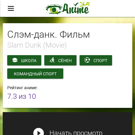
menu
Слэм-данк. Фильм
Slam Dunk (Movie)
ШКОЛА
СЁНЕН
СПОРТ
КОМАНДНЫЙ СПОРТ
Рейтинг аниме:
7.3
из 10
play_circle_filled
Начать просмотр