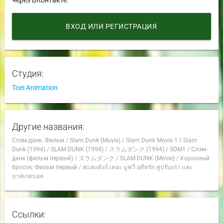
ВХОД ИЛИ РЕГИСТРАЦИЯ
Студия:
Toei Animation
Другие названия:
Слэм-данк. Фильм
/
Slam Dunk (Movie)
/
Slam Dunk Movie 1
/
Slam
Dunk (1994)
/
SLAM DUNK (1994)
/
スラムダンク (1994)
/
SDM1
/
Слэм-
данк (фильм первый)
/
スラムダンク
/
SLAM DUNK (Movie)
/
Коронный
бросок: Фильм первый
/
สแลมดังก์ เดอะ มูฟวี่ อดีตรัก คู่ปรับเก่า และ
บาสเกตบอล
Ссылки: