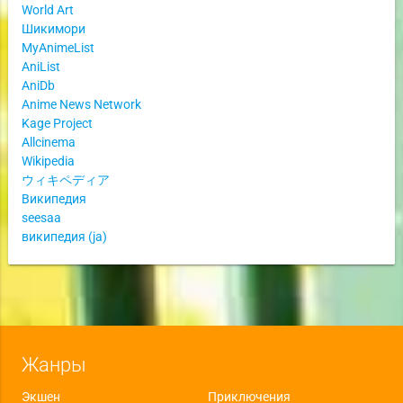
World Art
Шикимори
MyAnimeList
AniList
AniDb
Anime News Network
Kage Project
Allcinema
Wikipedia
ウィキペディア
Википедия
seesaa
википедия (ja)
Жанры
Экшен
Приключения