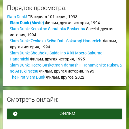
Порядок просмотра:
Slam Dunk!
ТВ сериал
101 серия,
1993
Slam Dunk (Movie)
Фильм
,
другая история
,
1994
Slam Dunk: Ketsui no Shouhoku Basket-bu
Special
,
другая
история
,
1994
Slam Dunk: Zenkoku Seiha Da! - Sakuragi Hanamichi
Фильм
,
другая история
,
1994
Slam Dunk: Shouhoku Saidai no Kiki! Moero Sakuragi
Hanamichi
Фильм
,
другая история
,
1995
Slam Dunk: Hoero Basketman-damashii! Hanamichi to Rukawa
no Atsuki Natsu
Фильм
,
другая история
,
1995
The First Slam Dunk
Фильм
,
другое
,
2022
Смотреть онлайн:
play_circle_filled
ФИЛЬМ