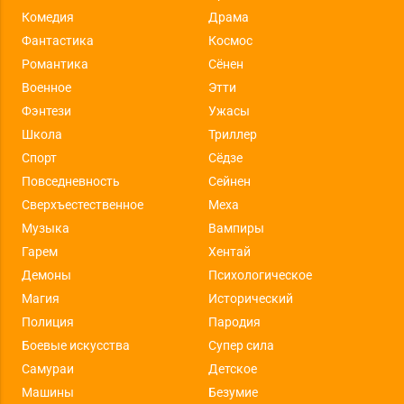
Комедия
Драма
Фантастика
Космос
Романтика
Сёнен
Военное
Этти
Фэнтези
Ужасы
Школа
Триллер
Спорт
Сёдзе
Повседневность
Сейнен
Сверхъестественное
Меха
Музыка
Вампиры
Гарем
Хентай
Демоны
Психологическое
Магия
Исторический
Полиция
Пародия
Боевые искусства
Супер сила
Самураи
Детское
Машины
Безумие