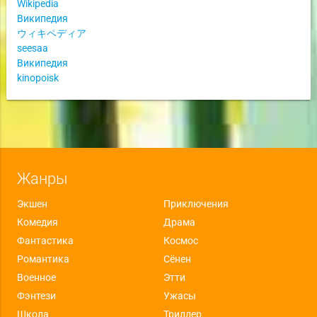
Wikipedia
Википедия
ウィキペディア
seesaa
Википедия
kinopoisk
Жанры
Экшен
Приключения
Комедия
Драма
Фантастика
Космос
Романтика
Сёнен
Военное
Этти
Фэнтези
Ужасы
Школа
Триллер