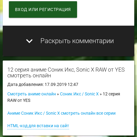
ВХОД ИЛИ РЕГИСТРАЦИЯ
expand_more
Раскрыть комментарии
12 серия аниме Соник Икс, Sonic X RAW от YES
смотреть онлайн
Дата добавления: 17.09.2019 12:47
Смотреть аниме онлайн
»
Соник Икс / Sonic X
» 12 серия
RAW от YES
Аниме Соник Икс / Sonic X смотреть онлайн все серии
HTML-код для вставки на сайт