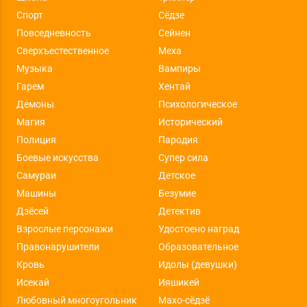
Спорт
Сёдзе
Повседневность
Сейнен
Сверхъестественное
Меха
Музыка
Вампиры
Гарем
Хентай
Демоны
Психологическое
Магия
Исторический
Полиция
Пародия
Боевые искусства
Супер сила
Самураи
Детское
Машины
Безумие
Дзёсей
Детектив
Взрослые персонажи
Удостоено наград
Правонарушители
Образовательное
Кровь
Идолы (девушки)
Исекай
Ияшикей
Любовный многоугольник
Махо-сёдзё