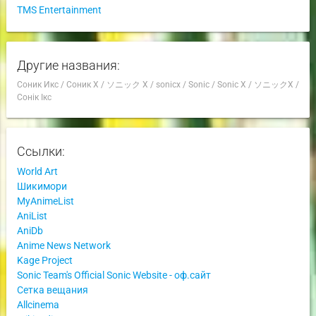
TMS Entertainment
Другие названия:
Соник Икс
/
Соник X
/
ソニック X
/
sonicx
/
Sonic
/
Sonic X
/
ソニックX
/
Сонік Ікс
Ссылки:
World Art
Шикимори
MyAnimeList
AniList
AniDb
Anime News Network
Kage Project
Sonic Team's Official Sonic Website - оф.сайт
Сетка вещания
Allcinema