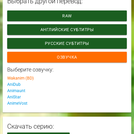
Выбрать другой перевод:
RAW
АНГЛИЙСКИЕ СУБТИТРЫ
РУССКИЕ СУБТИТРЫ
ОЗВУЧКА
Выберите озвучку:
Wakanim (BD)
AniDub
Animaunt
AniStar
AnimeVost
Скачать серию: