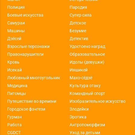
Полиция
Пародия
Боевые искусства
Супер сила
Самураи
Детское
Машины
Безумие
Дзёсей
Детектив
Взрослые персонажи
Удостоено наград
Правонарушители
Образовательное
Кровь
Идолы (девушки)
Исекай
Ияшикей
Любовный многоугольник
Махо-сёдзё
Медицина
Культура отаку
Питомцы
Командный спорт
Путешествие во времени
Изобразительное искусство
Городское фэнтези
Злодейки
Гурман
Эротика
Работа
Антропоморфизм
CGDCT
Уход за детьми