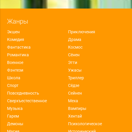
Жанры
Экшен
Приключения
Комедия
Драма
Фантастика
Космос
Романтика
Сёнен
Военное
Этти
Фэнтези
Ужасы
Школа
Триллер
Спорт
Сёдзе
Повседневность
Сейнен
Сверхъестественное
Меха
Музыка
Вампиры
Гарем
Хентай
Демоны
Психологическое
Магия
Исторический