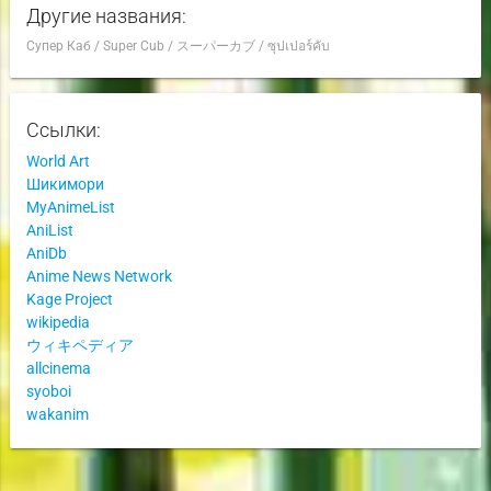
Другие названия:
Супер Каб
/
Super Cub
/
スーパーカブ
/
ซุปเปอร์คับ
Ссылки:
World Art
Шикимори
MyAnimeList
AniList
AniDb
Anime News Network
Kage Project
wikipedia
ウィキペディア
allcinema
syoboi
wakanim