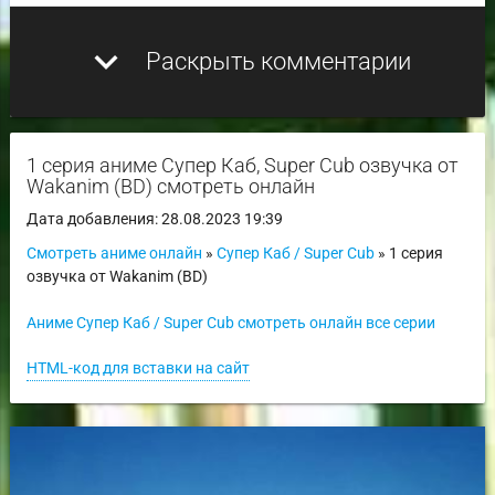
expand_more
Раскрыть комментарии
1 серия аниме Супер Каб, Super Cub озвучка от
Wakanim (BD) смотреть онлайн
Дата добавления: 28.08.2023 19:39
Смотреть аниме онлайн
»
Супер Каб / Super Cub
» 1 серия
озвучка от Wakanim (BD)
Аниме Супер Каб / Super Cub смотреть онлайн все серии
HTML-код для вставки на сайт