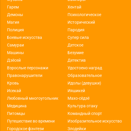
Гарем
Хентай
Демоны
Психологическое
Магия
Исторический
Полиция
Пародия
Боевые искусства
Супер сила
Самураи
Детское
Машины
Безумие
Дзёсей
Детектив
Взрослые персонажи
Удостоено наград
Правонарушители
Образовательное
Кровь
Идолы (девушки)
Исекай
Ияшикей
Любовный многоугольник
Махо-сёдзё
Медицина
Культура отаку
Питомцы
Командный спорт
Путешествие во времени
Изобразительное искусство
Городское фэнтези
Злодейки