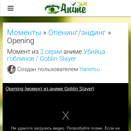
menu
Моменты
»
Опенинг/эндинг
»
Opening
Момент из
2 серии
аниме
Убийца
гоблинов / Goblin Slayer
Создан пользователем
Hanetsu