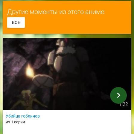
Другие моменты из этого аниме:
ВСЕ
chevron_right
1:22
Убийца гоблинов
из 1 серии