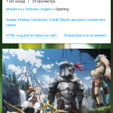
7 лет назад
|
23 просмотра
Моменты
»
Опенинг/эндинг
» Opening
Аниме Убийца гоблинов / Goblin Slayer смотреть онлайн все
серии
HTML-код для вставки на сайт
Пожаловаться на момент