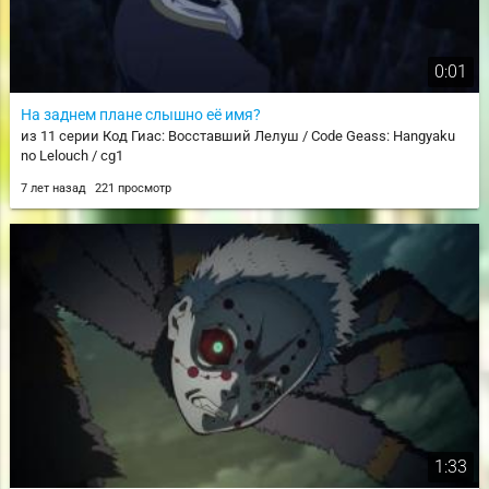
0:01
На заднем плане слышно её имя?
из 11 серии Код Гиас: Восставший Лелуш / Code Geass: Hangyaku
no Lelouch / cg1
7 лет назад
221 просмотр
1:33