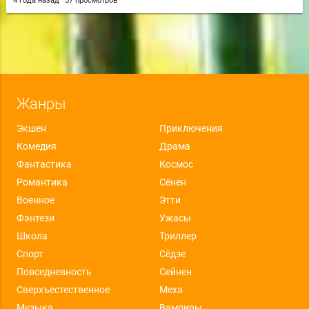
4 года назад
57 просмотров
Жанры
Экшен
Приключения
Комедия
Драма
Фантастика
Космос
Романтика
Сёнен
Военное
Этти
Фэнтези
Ужасы
Школа
Триллер
Спорт
Сёдзе
Повседневность
Сейнен
Сверхъестественное
Меха
Музыка
Вампиры