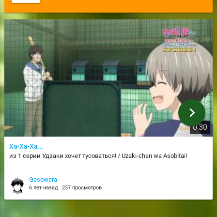
chevron_right
0:30
Ха-Ха-Ха...
из 1 серии Удзаки хочет тусоваться! / Uzaki-chan wa Asobitai!
Gasowera
6 лет назад
237 просмотров