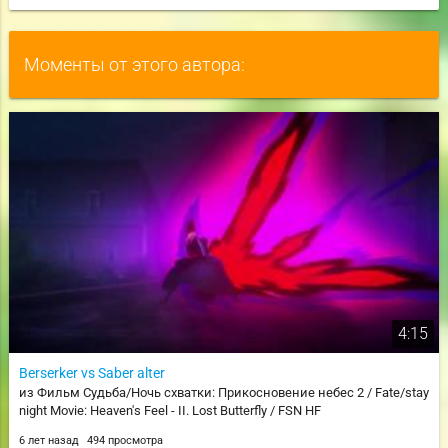
Моменты от этого автора:
4:15
Berserker vs Saber alter
из Фильм Судьба/Ночь схватки: Прикосновение небес 2 / Fate/stay
night Movie: Heaven's Feel - II. Lost Butterfly / FSN HF
6 лет назад
494 просмотра