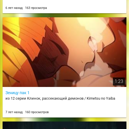
6 лет назад
163 просмотра
1:23
Зеницу пак 1
из 12 серии Клинок, рассекающий демонов / Kimetsu no Yaiba
7 лет назад
160 просмотров