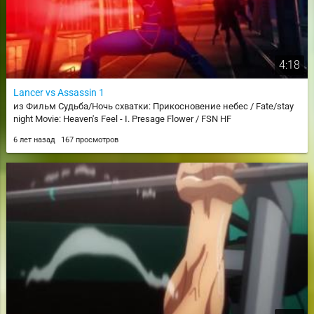
4:18
Lancer vs Assassin 1
из Фильм Судьба/Ночь схватки: Прикосновение небес / Fate/stay
night Movie: Heaven's Feel - I. Presage Flower / FSN HF
6 лет назад
167 просмотров