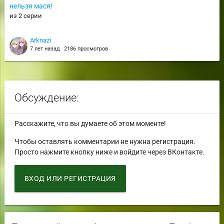
нельзя мася!
из 2 серии
Arknazi
7 лет назад
2186 просмотров
Обсуждение:
Расскажите, что вы думаете об этом моменте!
Чтобы оставлять комментарии не нужна регистрация.
Просто нажмите кнопку ниже и войдите через ВКонтакте.
ВХОД ИЛИ РЕГИСТРАЦИЯ