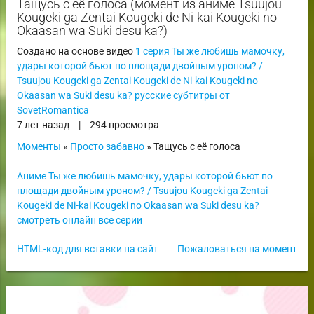
Тащусь с её голоса (момент из аниме Tsuujou
Kougeki ga Zentai Kougeki de Ni-kai Kougeki no
Okaasan wa Suki desu ka?)
Создано на основе видео
1 серия Ты же любишь мамочку,
удары которой бьют по площади двойным уроном? /
Tsuujou Kougeki ga Zentai Kougeki de Ni-kai Kougeki no
Okaasan wa Suki desu ka? русские субтитры от
SovetRomantica
7 лет назад
|
294 просмотра
Моменты
»
Просто забавно
» Тащусь с её голоса
Аниме Ты же любишь мамочку, удары которой бьют по
площади двойным уроном? / Tsuujou Kougeki ga Zentai
Kougeki de Ni-kai Kougeki no Okaasan wa Suki desu ka?
смотреть онлайн все серии
HTML-код для вставки на сайт
Пожаловаться на момент