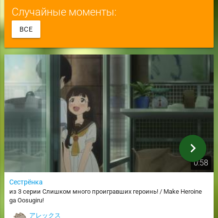
Случайные моменты:
ВСЕ
chevron_right
0:58
Сестрёнка
из 3 серии Слишком много проигравших героинь! / Make Heroine
ga Oosugiru!
アレックス