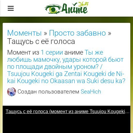
menu
Моменты
»
Просто забавно
»
Тащусь с её голоса
Момент из
1 серии
аниме
Ты же
любишь мамочку, удары которой бьют
по площади двойным уроном? /
Tsuujou Kougeki ga Zentai Kougeki de Ni-
kai Kougeki no Okaasan wa Suki desu ka?
Создан пользователем
SeaHich