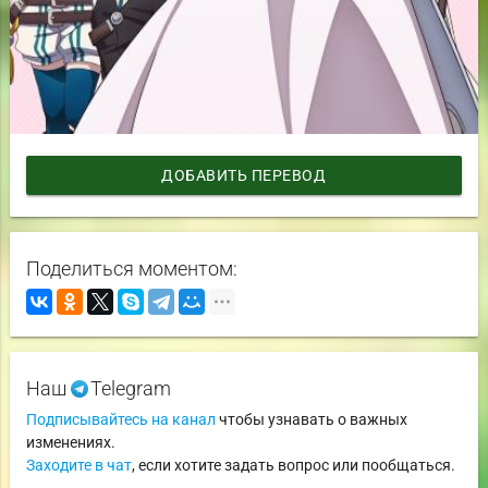
ДОБАВИТЬ ПЕРЕВОД
Поделиться моментом:
Наш
Telegram
Подписывайтесь на канал
чтобы узнавать о важных
изменениях.
Заходите в чат
, если хотите задать вопрос или пообщаться.