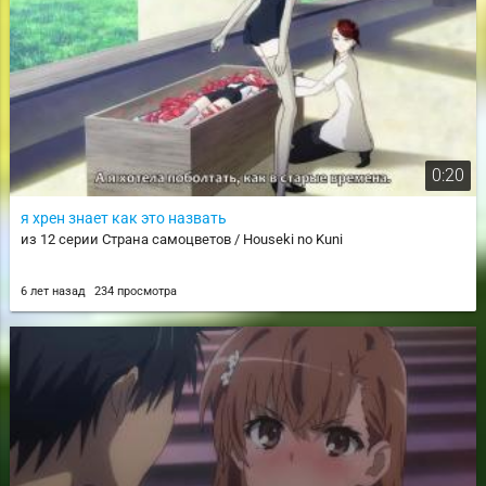
0:20
я хрен знает как это назвать
из 12 серии Страна самоцветов / Houseki no Kuni
6 лет назад
234 просмотра