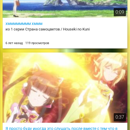
0:09
хмммммммм хммм
из 1 серии Страна самоцветов / Houseki no Kuni
6 лет назад
119 просмотров
0:37
Я просто буду иногда это слушать после вместе с тем что я