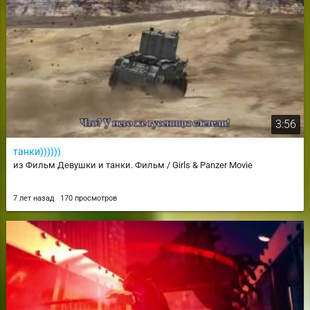
3:56
танки))))))
из Фильм Девушки и танки. Фильм / Girls & Panzer Movie
7 лет назад
170 просмотров