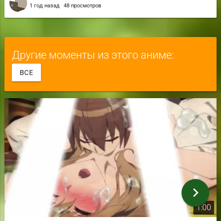
1 год назад
48 просмотров
Другие моменты из этого аниме:
ВСЕ
chevron_right
1:00