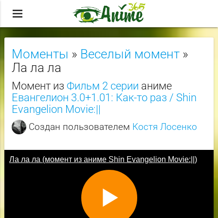
menu
Моменты
»
Веселый момент
»
Ла ла ла
Момент из
Фильм 2 серии
аниме
Евангелион 3.0+1.01: Как-то раз / Shin
Evangelion Movie:||
Создан пользователем
Костя Лосенко