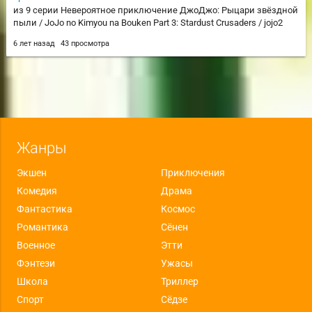
из 9 серии Невероятное приключение ДжоДжо: Рыцари звёздной
пыли / JoJo no Kimyou na Bouken Part 3: Stardust Crusaders / jojo2
6 лет назад
43 просмотра
Жанры
Экшен
Приключения
Комедия
Драма
Фантастика
Космос
Романтика
Сёнен
Военное
Этти
Фэнтези
Ужасы
Школа
Триллер
Спорт
Сёдзе