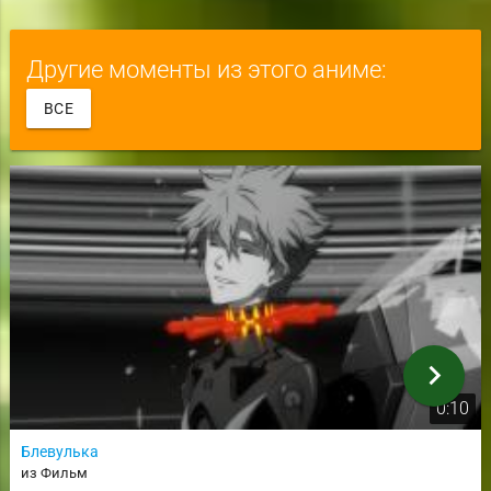
Другие моменты из этого аниме:
ВСЕ
chevron_right
0:10
Блевулька
из Фильм