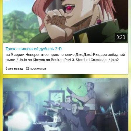
0:23
Трюк с вишенкой дубыль 2 :D
из 9 серии Невероятное приключение ДжоДжо: Рыцари звёздной
пыли / JoJo no Kimyou na Bouken Part 3: Stardust Crusaders / jojo2
6 лет назад
52 просмотра