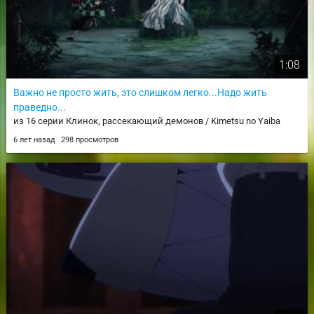
1:08
Важно не просто жить, это слишком легко...Надо жить
праведно...
из 16 серии Клинок, рассекающий демонов / Kimetsu no Yaiba
6 лет назад
298 просмотров