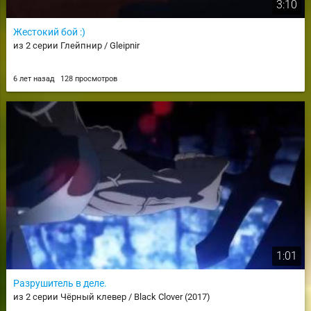
3:10
Жестокий бой :)
из 2 серии Глейпнир / Gleipnir
6 лет назад
128 просмотров
1:01
Разрушитель в деле.
из 2 серии Чёрный клевер / Black Clover (2017)