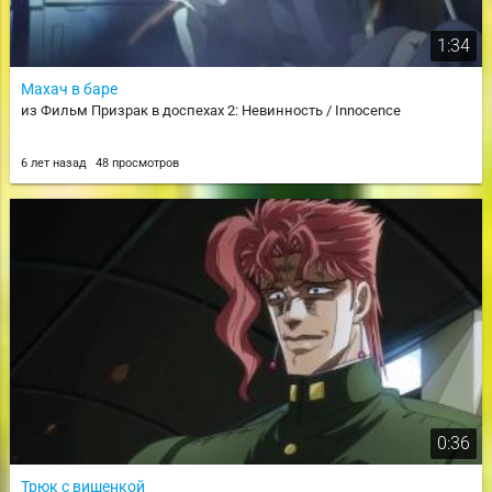
1:34
Махач в баре
из Фильм Призрак в доспехах 2: Невинность / Innocence
6 лет назад
48 просмотров
0:36
Трюк с вишенкой