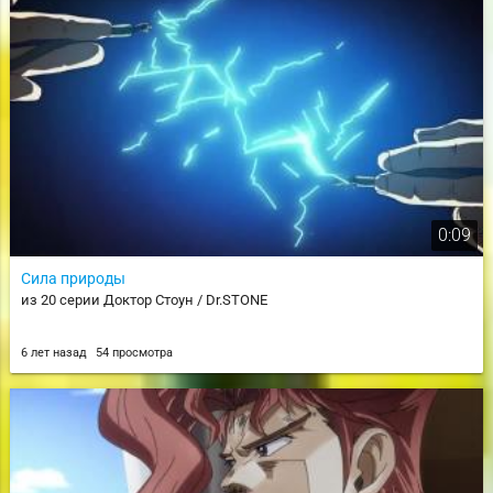
0:09
Сила природы
из 20 серии Доктор Стоун / Dr.STONE
6 лет назад
54 просмотра