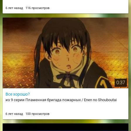
6 лет назад
116 просмотров
0:37
Все хорошо?
из 9 серии Пламенная бригада пожарных / Enen no Shouboutai
6 лет назад
100 просмотров