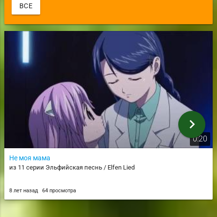
ВСЕ
chevron_right
0:20
Не моя мама
из 11 серии Эльфийская песнь / Elfen Lied
8 лет назад
64 просмотра