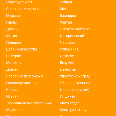
Повседневность
Сейнен
Сверхъестественное
Меха
Музыка
Вампиры
Гарем
Хентай
Демоны
Психологическое
Магия
Исторический
Полиция
Пародия
Боевые искусства
Супер сила
Самураи
Детское
Машины
Безумие
Дзёсей
Детектив
Взрослые персонажи
Удостоено наград
Правонарушители
Образовательное
Кровь
Идолы (девушки)
Исекай
Ияшикей
Любовный многоугольник
Махо-сёдзё
Медицина
Культура отаку