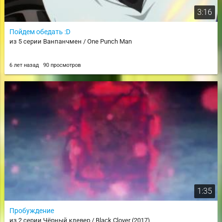
3:16
Пойдем обедать :D
из 5 серии Ванпанчмен / One Punch Man
6 лет назад
90 просмотров
1:35
Пробуждение
из 2 серии Чёрный клевер / Black Clover (2017)