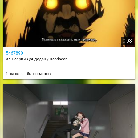
0:08
5467890-
из 1 серии Дандадан / Dandadan
1 год назад
56 просмотров