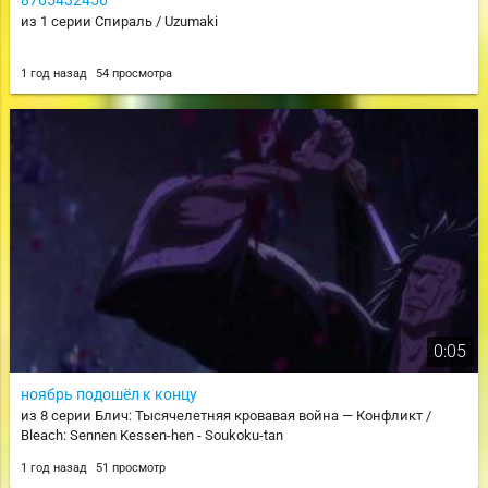
из 1 серии Спираль / Uzumaki
1 год назад
54 просмотра
0:05
ноябрь подошёл к концу
из 8 серии Блич: Тысячелетняя кровавая война — Конфликт /
Bleach: Sennen Kessen-hen - Soukoku-tan
1 год назад
51 просмотр