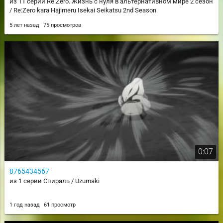
из 11 серии Re:Zero. Жизнь с нуля в альтернативном мире 2 сезон
/ Re:Zero kara Hajimeru Isekai Seikatsu 2nd Season
5 лет назад
75 просмотров
0:07
8765434567
из 1 серии Спираль / Uzumaki
1 год назад
61 просмотр