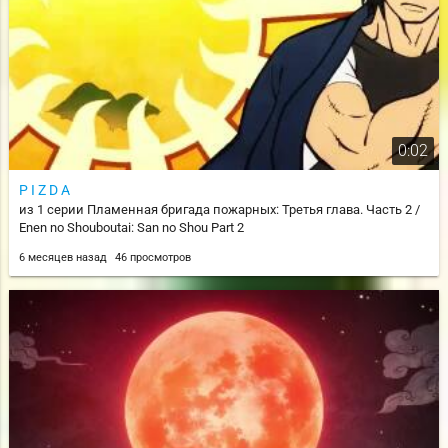
0:02
P I Z D A
из 1 серии Пламенная бригада пожарных: Третья глава. Часть 2 /
Enen no Shouboutai: San no Shou Part 2
6 месяцев назад
46 просмотров