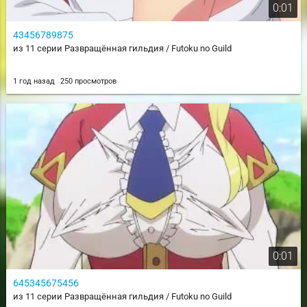
0:01
43456789875
из 11 серии Развращённая гильдия / Futoku no Guild
1 год назад
250 просмотров
0:01
645345675456
из 11 серии Развращённая гильдия / Futoku no Guild