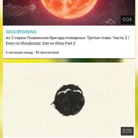
0:04
SOULBEGINING
из 2 серии Пламенная бригада пожарных: Третья глава. Часть 2 /
Enen no Shouboutai: San no Shou Part 2
6 месяцев назад
45 просмотров
0:05