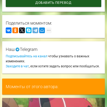
ДОБАВИТЬ ПЕРЕВОД
Поделиться моментом:
Наш
Telegram
Подписывайтесь на канал
чтобы узнавать о важных
изменениях.
Заходите в чат
, если хотите задать вопрос или пообщаться.
Моменты от этого автора: