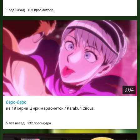
1 год назад
160 просмотров
0:04
беро-беро
из 18 серии Цирк марионеток / Karakuri Circus
5 лет назад
132 просмотра