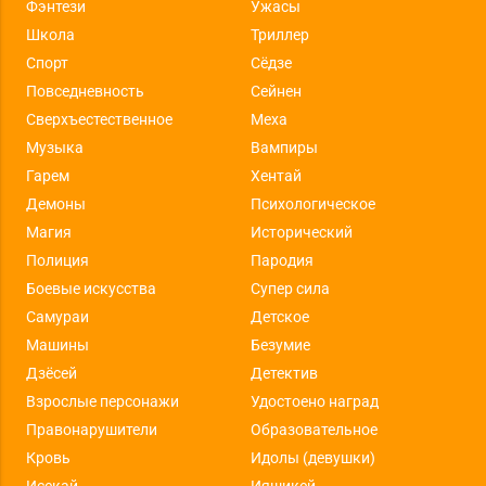
Фэнтези
Ужасы
Школа
Триллер
Спорт
Сёдзе
Повседневность
Сейнен
Сверхъестественное
Меха
Музыка
Вампиры
Гарем
Хентай
Демоны
Психологическое
Магия
Исторический
Полиция
Пародия
Боевые искусства
Супер сила
Самураи
Детское
Машины
Безумие
Дзёсей
Детектив
Взрослые персонажи
Удостоено наград
Правонарушители
Образовательное
Кровь
Идолы (девушки)
Исекай
Ияшикей