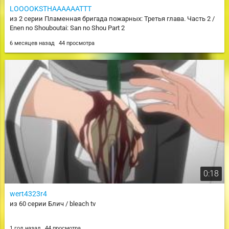
LOOOOKSTHAAAAAATTT
из 2 серии Пламенная бригада пожарных: Третья глава. Часть 2 /
Enen no Shouboutai: San no Shou Part 2
6 месяцев назад
44 просмотра
0:18
wert4323r4
из 60 серии Блич / bleach tv
1 год назад
44 просмотра