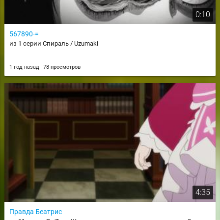
0:10
567890-=
из 1 серии Спираль / Uzumaki
1 год назад
78 просмотров
4:35
Правда Беатрис