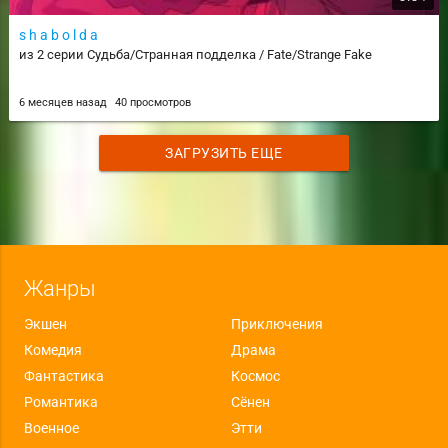
s h a b o l d a
из 2 серии Судьба/Странная подделка / Fate/Strange Fake
6 месяцев назад
40 просмотров
ЗАГРУЗИТЬ ЕЩЕ
Жанры
Экшен
Приключения
Комедия
Драма
Фантастика
Космос
Романтика
Сёнен
Военное
Этти