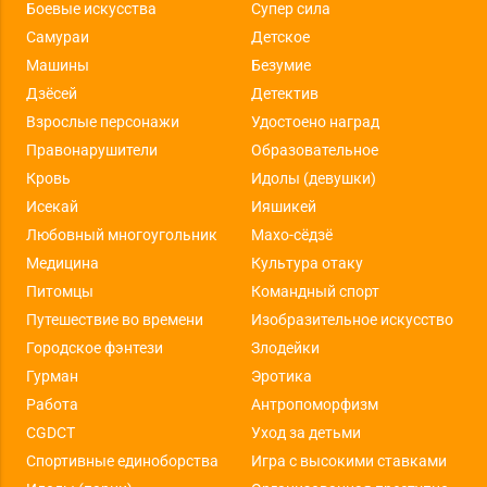
Боевые искусства
Супер сила
Самураи
Детское
Машины
Безумие
Дзёсей
Детектив
Взрослые персонажи
Удостоено наград
Правонарушители
Образовательное
Кровь
Идолы (девушки)
Исекай
Ияшикей
Любовный многоугольник
Махо-сёдзё
Медицина
Культура отаку
Питомцы
Командный спорт
Путешествие во времени
Изобразительное искусство
Городское фэнтези
Злодейки
Гурман
Эротика
Работа
Антропоморфизм
CGDCT
Уход за детьми
Спортивные единоборства
Игра с высокими ставками