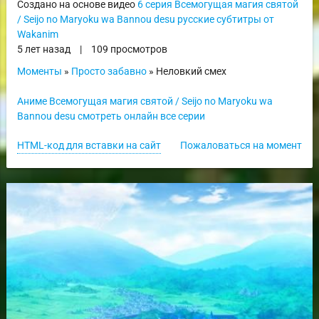
Создано на основе видео
6 серия Всемогущая магия святой
/ Seijo no Maryoku wa Bannou desu русские субтитры от
Wakanim
5 лет назад
|
109 просмотров
Моменты
»
Просто забавно
» Неловкий смех
Аниме Всемогущая магия святой / Seijo no Maryoku wa
Bannou desu смотреть онлайн все серии
HTML-код для вставки на сайт
Пожаловаться на момент