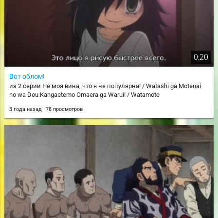
0:20
Вот облом!
из 2 серии Не моя вина, что я не популярна! / Watashi ga Motenai
no wa Dou Kangaetemo Omaera ga Warui! / Watamote
3 года назад
78 просмотров