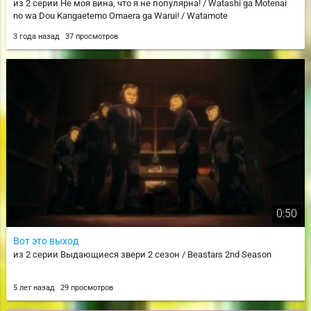
из 2 серии Не моя вина, что я не популярна! / Watashi ga Motenai
no wa Dou Kangaetemo Omaera ga Warui! / Watamote
3 года назад
37 просмотров
0:50
Вот это выход
из 2 серии Выдающиеся звери 2 сезон / Beastars 2nd Season
5 лет назад
29 просмотров