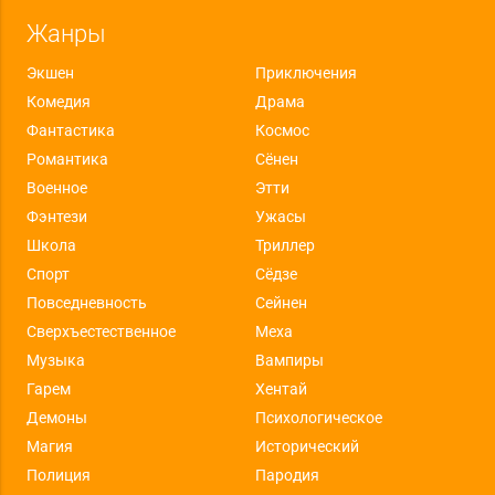
Жанры
Экшен
Приключения
Комедия
Драма
Фантастика
Космос
Романтика
Сёнен
Военное
Этти
Фэнтези
Ужасы
Школа
Триллер
Спорт
Сёдзе
Повседневность
Сейнен
Сверхъестественное
Меха
Музыка
Вампиры
Гарем
Хентай
Демоны
Психологическое
Магия
Исторический
Полиция
Пародия