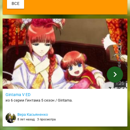
ВСЕ
chevron_right
1:26
Gintama V ED
из 6 серии Гинтама 5 сезон / Gintama.
Вера Касьяненко
8 лет назад
3 просмотра