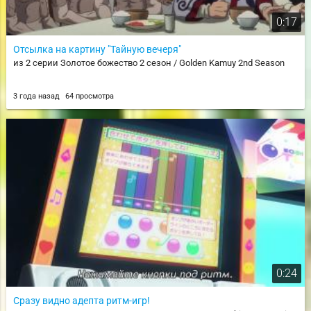
0:17
Отсылка на картину "Тайную вечеря"
из 2 серии Золотое божество 2 сезон / Golden Kamuy 2nd Season
3 года назад
64 просмотра
0:24
Сразу видно адепта ритм-игр!