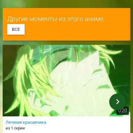
Другие моменты из этого аниме:
ВСЕ
chevron_right
0:20
Лечение красавчика
из 1 серии