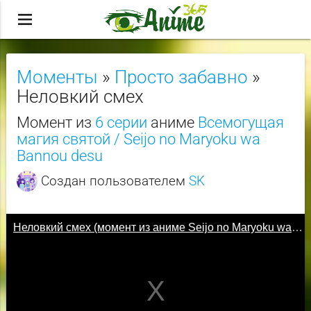
menu
Моменты
»
Просто забавно
»
Неловкий смех
Момент из
6 серии
аниме
Всемогущая
магия святой / Seijo no Maryoku wa
Bannou desu
Создан пользователем
SK