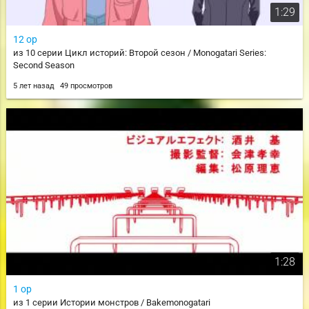
1:29
12 op
из 10 серии Цикл историй: Второй сезон / Monogatari Series:
Second Season
5 лет назад
49 просмотров
1:28
1 op
из 1 серии Истории монстров / Bakemonogatari