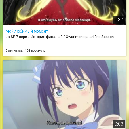
1:37
Мой любимый момент
из SP 7 серии История финала 2 / Owarimonogatari 2nd Season
5 лет назад
131 просмотр
0:03