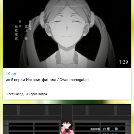
1:29
19 op
из 5 серии История финала / Owarimonogatari
5 лет назад
33 просмотра