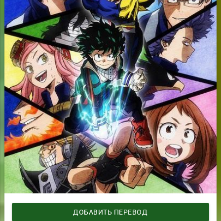
ДОБАВИТЬ ПЕРЕВОД