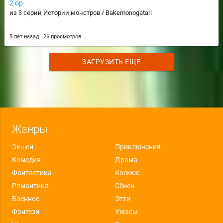
2 op
из 3 серии Истории монстров / Bakemonogatari
5 лет назад
26 просмотров
ЗАГРУЗИТЬ ЕЩЕ
Жанры
Экшен
Приключения
Комедия
Драма
Фантастика
Космос
Романтика
Сёнен
Военное
Этти
Фэнтези
Ужасы