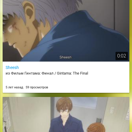
0:02
Sheesh
из Фильм Гинтама: Финал / Gintama: The Final
5 лет назад
59 просмотров