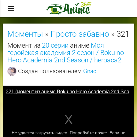
menu
Моменты
»
Просто забавно
» 321
Момент из
20 серии
аниме
Моя
геройская академия 2 сезон / Boku no
Hero Academia 2nd Season / heroaca2
Создан пользователем
Gnac