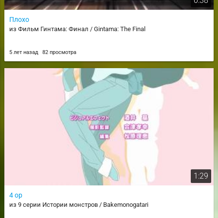
0:38
Плохо
из Фильм Гинтама: Финал / Gintama: The Final
5 лет назад
82 просмотра
1:29
4 op
из 9 серии Истории монстров / Bakemonogatari