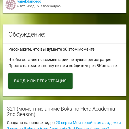
vanekdanceqq
6 лет назад
537 просмотров
Обсуждение:
Расскажите, что вы думаете об этом моменте!
Чтобы оставлять комментарии не нужна регистрация.
Просто нажмите кнопку ниже и войдите через ВКонтакте.
ВХОД ИЛИ РЕГИСТРАЦИЯ
321 (момент из аниме Boku no Hero Academia
2nd Season)
Создано на основе видео
20 серия Моя геройская академия
2 сезон / Boku no Hero Academia 2nd Season / heroaca2