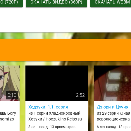
 (720P)
СКАЧАТЬ ВИДЕО (360P)
СКАЧАТЬ WEBM
0:10
2:52
Ходзуки. 1.1. серия
Дзюри и Цучия
ишь Богу
из 1 серии Хладнокровный
из 29 серии Юная
nomi zo
Хозуки / Hoozuki no Reitetsu
революционерка 
Shoujo Kakumei Ut
8 лет назад
13 просмотров
6 лет назад
13 про