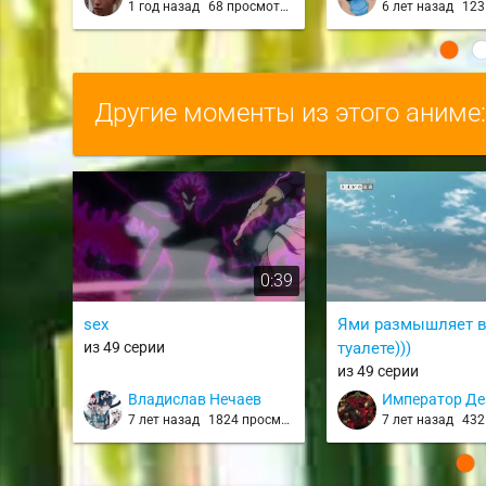
1 год назад
68 просмотров
6 лет назад
123 
Другие моменты из этого аниме
0:39
sex
Ями размышляет 
из 49 серии
туалете)))
из 49 серии
Владислав Нечаев
Император Де
7 лет назад
1824 просмотра
7 лет назад
432 