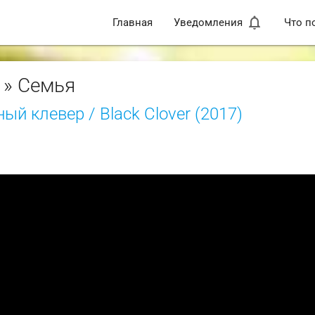
notifications_none
Главная
Уведомления
Что п
» Семья
ый клевер / Black Clover (2017)