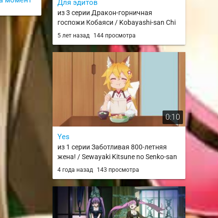
Для эдитов
из 3 серии Дракон-горничная
госпожи Кобаяси / Kobayashi-san Chi
no Maid Dragon / Maid Dragon
5 лет назад
144 просмотра
0:10
Yes
из 1 серии Заботливая 800-летняя
жена! / Sewayaki Kitsune no Senko-san
4 года назад
143 просмотра