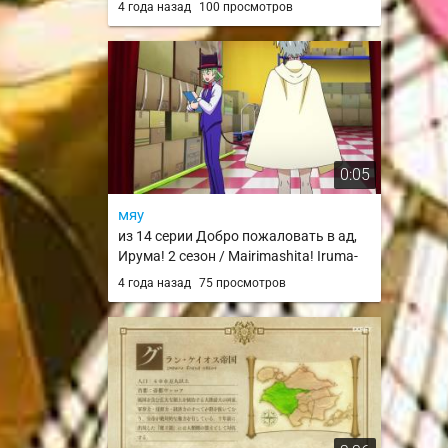
4 года назад
100 просмотров
Butterfly / FSN HF
0:05
мяу
из 14 серии Добро пожаловать в ад,
Ирума! 2 сезон / Mairimashita! Iruma-
kun 2nd Season
4 года назад
75 просмотров