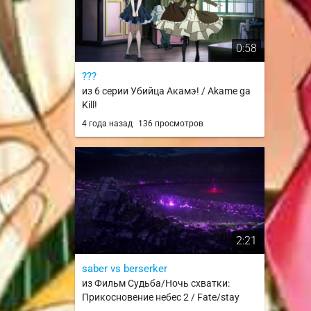
0:58
???
из 6 серии Убийца Акамэ! / Akame ga
Kill!
4 года назад
136 просмотров
2:21
saber vs berserker
из Фильм Судьба/Ночь схватки:
Прикосновение небес 2 / Fate/stay
night Movie: Heaven's Feel - II. Lost