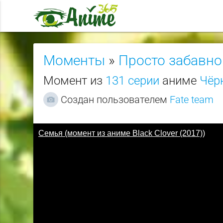
Моменты
»
Просто забавно
Момент из
131 серии
аниме
Чёрн
Создан пользователем
Fate team