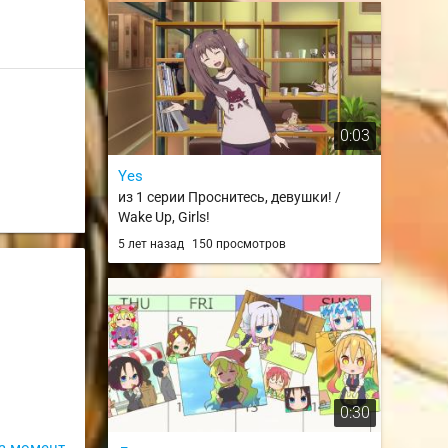
0:03
Yes
из 1 серии Проснитесь, девушки! /
Wake Up, Girls!
5 лет назад
150 просмотров
0:30
а момент