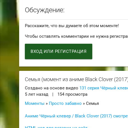
Обсуждение:
Расскажите, что вы думаете об этом моменте!
Чтобы оставлять комментарии не нужна регистра
ВХОД ИЛИ РЕГИСТРАЦИЯ
Семья (момент из аниме Black Clover (2017
Создано на основе видео
131 серия Чёрный клевер
5 лет назад
|
154 просмотра
Моменты
»
Просто забавно
» Семья
Аниме Чёрный клевер / Black Clover (2017) смотр
HTML-код для вставки на сайт