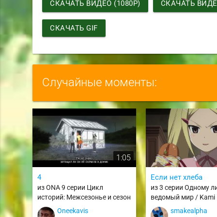
СКАЧАТЬ ВИДЕО (1080P)
СКАЧАТЬ ВИДЕО
СКАЧАТЬ GIF
Случайные моменты:
1:05
4
Если нет хлеба
из ONA 9 серии Цикл
из 3 серии Одному л
историй: Межсезонье и сезон
ведомый мир / Kami 
монстров / Monogatari Series:
Shiru Sekai / twgok
Oneekavis
smakealpha
Off & Monster Season