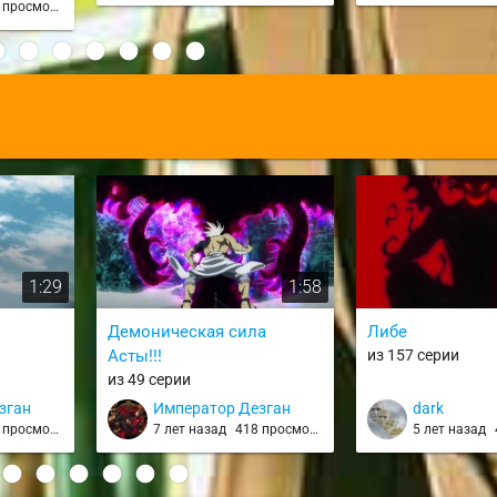
просмотра
:
1:29
1:58
в
Демоническая сила
Либе
Асты!!!
из 157 серии
из 49 серии
зган
Император Дезган
dark
просмотра
7 лет назад
418 просмотров
5 лет назад