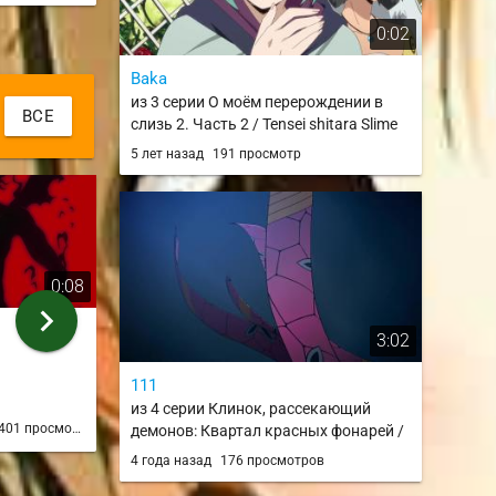
0:02
Baka
из 3 серии О моём перерождении в
ВСЕ
слизь 2. Часть 2 / Tensei shitara Slime
Datta Ken 2nd Season Part 2
5 лет назад
191 просмотр
0:08
0:09
chevron_right
Анимация от бога
удобно сидет
3:02
из 40 серии
из 159 серии
111
Apocryfon
Buliway
из 4 серии Клинок, рассекающий
401 просмотр
7 лет назад
347 просмотров
5 лет на
демонов: Квартал красных фонарей /
Kimetsu no Yaiba: Yuukaku-hen
4 года назад
176 просмотров