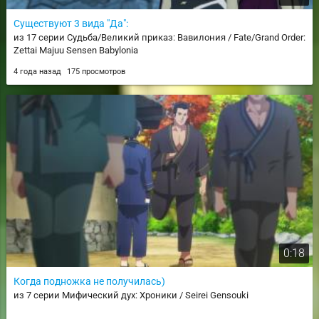
Существуют 3 вида "Да":
из 17 серии Судьба/Великий приказ: Вавилония / Fate/Grand Order:
Zettai Majuu Sensen Babylonia
4 года назад
175 просмотров
0:18
Когда подножка не получилась)
из 7 серии Мифический дух: Хроники / Seirei Gensouki