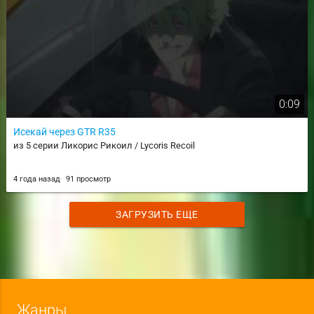
0:09
Исекай через GTR R35
из 5 серии Ликорис Рикоил / Lycoris Recoil
4 года назад
91 просмотр
ЗАГРУЗИТЬ ЕЩЕ
Жанры