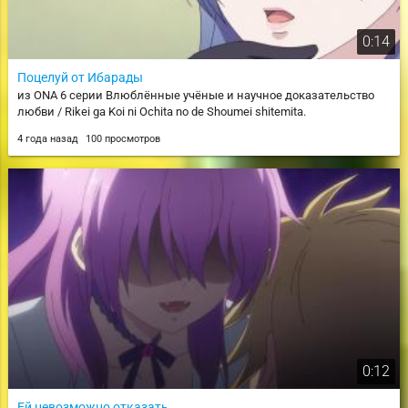
0:14
Поцелуй от Ибарады
из ONA 6 серии Влюблённые учёные и научное доказательство
любви / Rikei ga Koi ni Ochita no de Shoumei shitemita.
4 года назад
100 просмотров
0:12
Ей невозможно отказать