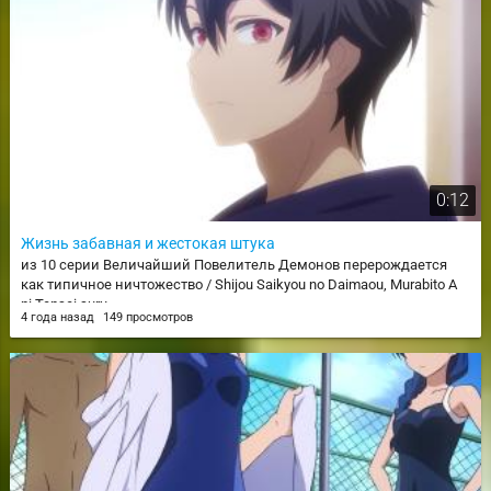
0:12
Жизнь забавная и жестокая штука
из 10 серии Величайший Повелитель Демонов перерождается
как типичное ничтожество / Shijou Saikyou no Daimaou, Murabito A
ni Tensei suru
4 года назад
149 просмотров