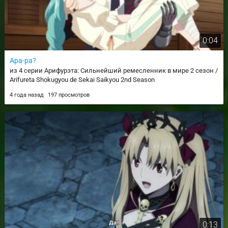
0:04
Ара-ра?
из 4 серии Арифурэта: Сильнейший ремесленник в мире 2 сезон /
Arifureta Shokugyou de Sekai Saikyou 2nd Season
4 года назад
197 просмотров
0:13