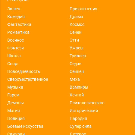
Экшен
Приключения
Комедия
Драма
Фантастика
Космос
Романтика
Сёнен
Военное
Этти
Фэнтези
Ужасы
Школа
Триллер
Спорт
Сёдзе
Повседневность
Сейнен
Сверхъестественное
Меха
Музыка
Вампиры
Гарем
Хентай
Демоны
Психологическое
Магия
Исторический
Полиция
Пародия
Боевые искусства
Супер сила
Самураи
Детское