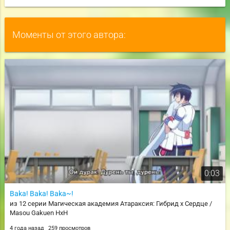
Моменты от этого автора:
0:03
Baka! Baka! Baka~!
из 12 серии Магическая академия Атараксия: Гибрид x Сердце /
Masou Gakuen HxH
4 года назад
259 просмотров