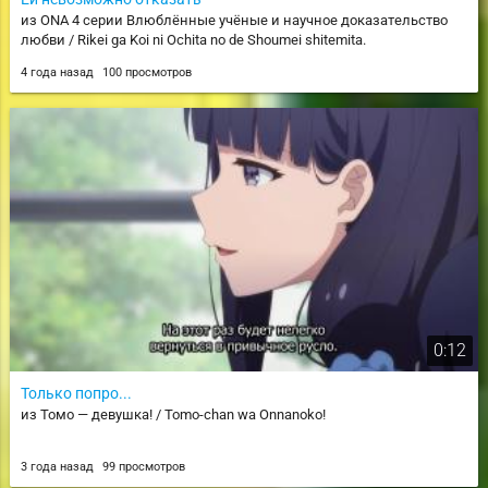
из ONA 4 серии Влюблённые учёные и научное доказательство
любви / Rikei ga Koi ni Ochita no de Shoumei shitemita.
4 года назад
100 просмотров
0:12
Только попро...
из Томо — девушка! / Tomo-chan wa Onnanoko!
3 года назад
99 просмотров