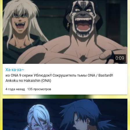
0:09
Ха-ха-ха~
из ONA 9 серии Ублюдок!! Сокрушитель тьмы ONA / Bastard!!
Ankoku no Hakaishin (ONA)
4 года назад
135 просмотров