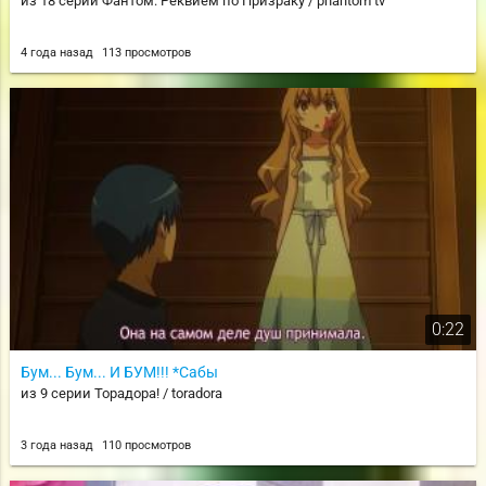
из 18 серии Фантом: Реквием по Призраку / phantom tv
4 года назад
113 просмотров
0:22
Бум... Бум... И БУМ!!! *Сабы
из 9 серии Торадора! / toradora
3 года назад
110 просмотров