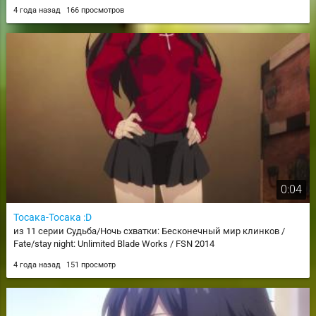
4 года назад
166 просмотров
0:04
Тосака-Тосака :D
из 11 серии Судьба/Ночь схватки: Бесконечный мир клинков /
Fate/stay night: Unlimited Blade Works / FSN 2014
4 года назад
151 просмотр