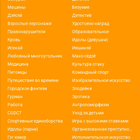
Машины
Безумие
Дзёсей
Детектив
Взрослые персонажи
Удостоено наград
Правонарушители
Образовательное
Кровь
Идолы (девушки)
Исекай
Ияшикей
Любовный многоугольник
Махо-сёдзё
Медицина
Культура отаку
Питомцы
Командный спорт
Путешествие во времени
Изобразительное искусство
Городское фэнтези
Злодейки
Гурман
Эротика
Работа
Антропоморфизм
CGDCT
Уход за детьми
Спортивные единоборства
Игра с высокими ставками
Идолы (парни)
Организованная преступность
Гэг юмор
Исполнительское искусство