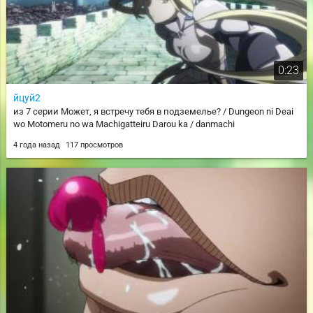
0:23
йцуй2
из 7 серии Может, я встречу тебя в подземелье? / Dungeon ni Deai
wo Motomeru no wa Machigatteiru Darou ka / danmachi
4 года назад
117 просмотров