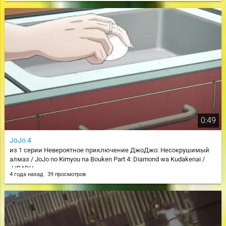
0:49
JoJo 4
из 1 серии Невероятное приключение ДжоДжо: Несокрушимый
алмаз / JoJo no Kimyou na Bouken Part 4: Diamond wa Kudakenai /
JJBADU
4 года назад
39 просмотров