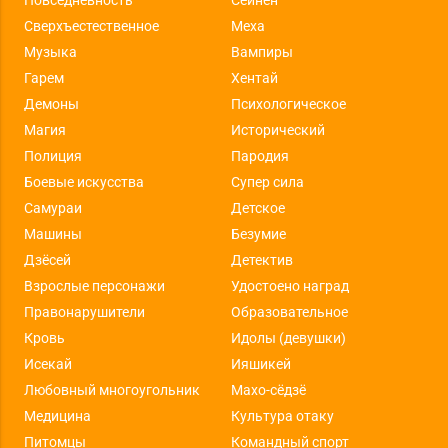
Повседневность
Сейнен
Сверхъестественное
Меха
Музыка
Вампиры
Гарем
Хентай
Демоны
Психологическое
Магия
Исторический
Полиция
Пародия
Боевые искусства
Супер сила
Самураи
Детское
Машины
Безумие
Дзёсей
Детектив
Взрослые персонажи
Удостоено наград
Правонарушители
Образовательное
Кровь
Идолы (девушки)
Исекай
Ияшикей
Любовный многоугольник
Махо-сёдзё
Медицина
Культура отаку
Питомцы
Командный спорт