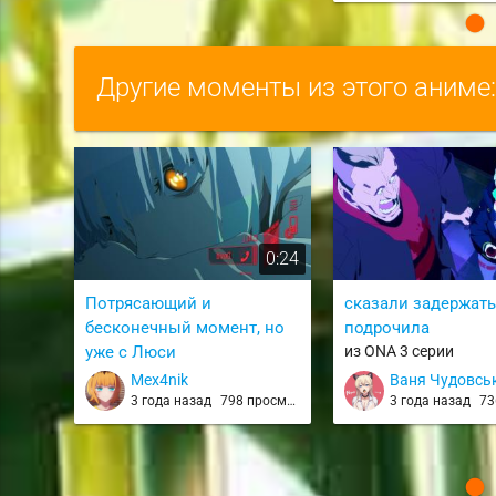
Другие моменты из этого аниме
0:24
Потрясающий и
сказали задержать
бесконечный момент, но
подрочила
уже с Люси
из ONA 3 серии
из ONA 6 серии
Mex4nik
Ваня Чудовсь
3 года назад
798 просмотров
3 года назад
736