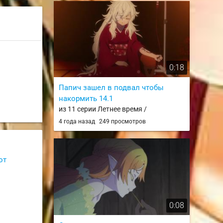
0:18
Папич зашел в подвал чтобы
накормить 14.1
из 11 серии Летнее время /
Summertime Render
4 года назад
249 просмотров
от
0:08