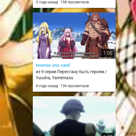
3 года назад
158 просмотров
1:06
reverse uno card
из 9 серии Перестану быть героем /
Yuusha, Yamemasu
4 года назад
136 просмотров