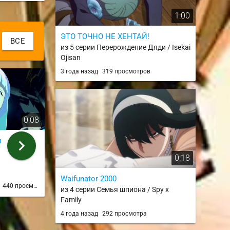
1:00
ЭТО ТОЧНО НЕ ХЕНТАЙ!
ВСЕ
из 5 серии Перерождение Дяди / Isekai
Ojisan
3 года назад
319 просмотров
0:08
1:11
и
На самую верхушку
Гостеприимс
chevron_right
из ONA 10 серии
Cyberpunk'е
0:18
из ONA 4 сери
Mordred
Greggch
Waifunator 2000
д
440 просмотров
3 года назад
427 просмотров
3 года н
из 4 серии Семья шпиона / Spy x
Family
4 года назад
292 просмотра