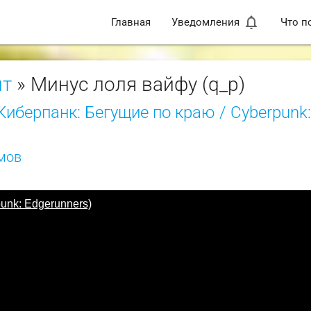
notifications_none
Главная
Уведомления
Что п
нт
» Минус лоля вайфу (q_p)
Киберпанк: Бегущие по краю / Cyberpunk
мов