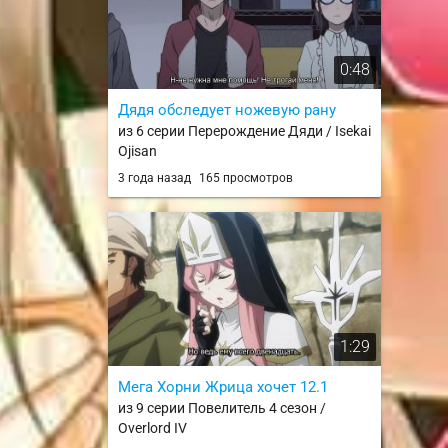
0:48
Дядя обследует ножевую рану
из 6 серии Перерождение Дяди / Isekai
Ojisan
3 года назад
165 просмотров
1:29
Мега Хорни Жрица хочет 12.1
из 9 серии Повелитель 4 сезон /
Overlord IV