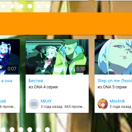
:
0:07
0:30
 а она
Бестия
Step on me Люс
из ONA 4 серии
из ONA 5 серии
кий
MKAY
Mex4nik
 просмотров
3 года назад
665 просмотров
3 года наза