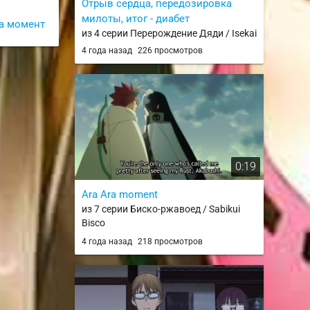
Отрыв сердца, передозировка
милоты, итог - диабет
а момент
из 4 серии Перерождение Дяди / Isekai
Ojisan
4 года назад
226 просмотров
0:19
Ara Ara moment
из 7 серии Биско-ржавоед / Sabikui
Bisco
4 года назад
218 просмотров