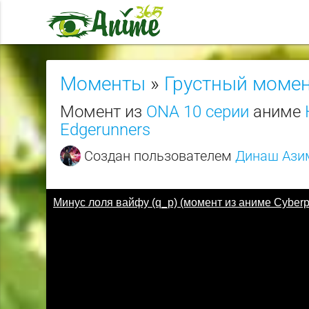
Моменты
»
Грустный моме
Момент из
ONA 10 серии
аниме
Edgerunners
Создан пользователем
Динаш Ази