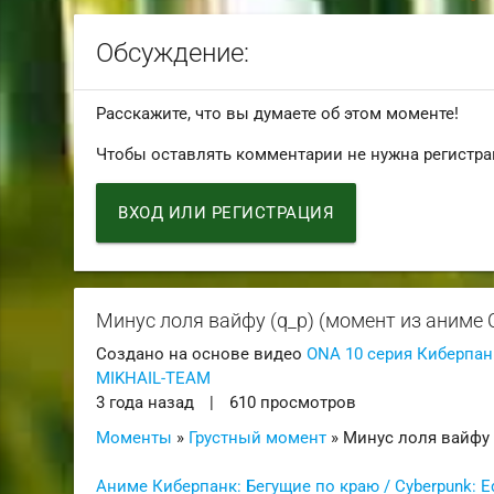
Обсуждение:
Расскажите, что вы думаете об этом моменте!
Чтобы оставлять комментарии не нужна регистра
ВХОД ИЛИ РЕГИСТРАЦИЯ
Минус лоля вайфу (q_p) (момент из аниме C
Создано на основе видео
ONA 10 серия Киберпанк
MIKHAIL-TEAM
3 года назад
|
610 просмотров
Моменты
»
Грустный момент
» Минус лоля вайфу 
Аниме Киберпанк: Бегущие по краю / Cyberpunk: E