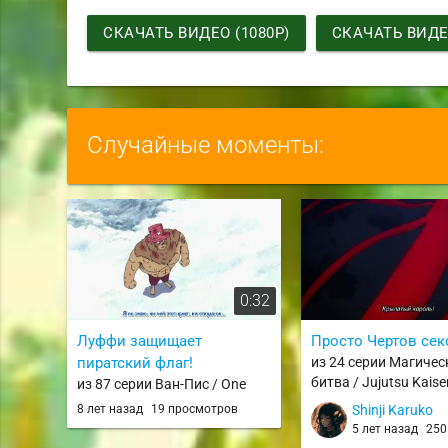
СКАЧАТЬ ВИДЕО (1080P)
СКАЧАТЬ ВИДЕО
Случайные моменты:
0:32
Луффи защищает
Просто Чертов сек
пиратский флаг!
из 24 серии Магичес
битва / Jujutsu Kaise
из 87 серии Ван-Пис / One
Piece TV
8 лет назад
19 просмотров
Shinji Karuko
5 лет назад
250 