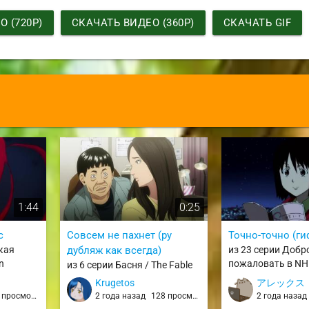
 (720P)
СКАЧАТЬ ВИДЕО (360P)
СКАЧАТЬ GIF
1:44
0:25
с
Совсем не пахнет (ру
Точно-точно (ги
кая
дубляж как всегда)
из 23 серии Добр
n
пожаловать в NHK
из 6 серии Басня / The Fable
Youkoso!
Krugetos
アレックス
просмотров
2 года назад
128 просмотров
2 года наза