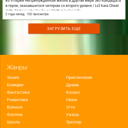
из 9 серии Непринуждённая жизнь в другом мире экс-кандидата
в герои, оказавшегося читером со второго уровня / Lv2 kara Cheat
datta Motoyuusha Kouho no Mattari Isekai Life
2 года назад
102 просмотра
ЗАГРУЗИТЬ ЕЩЕ
Жанры
Экшен
Приключения
Комедия
Драма
Фантастика
Космос
Романтика
Сёнен
Военное
Этти
Фэнтези
Ужасы
Школа
Триллер