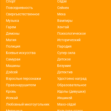
Спорт
Сёдзе
Повседневность
Сейнен
Сверхъестественное
Меха
Музыка
Вампиры
Гарем
Хентай
Демоны
Психологическое
Магия
Исторический
Полиция
Пародия
Боевые искусства
Супер сила
Самураи
Детское
Машины
Безумие
Дзёсей
Детектив
Взрослые персонажи
Удостоено наград
Правонарушители
Образовательное
Кровь
Идолы (девушки)
Исекай
Ияшикей
Любовный многоугольник
Махо-сёдзё
Медицина
Культура отаку