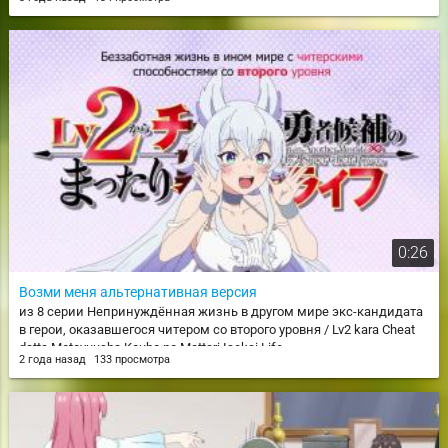
0:26
Возми меня альтернативная версия
из 8 серии Непринуждённая жизнь в другом мире экс-кандидата
в герои, оказавшегося читером со второго уровня / Lv2 kara Cheat
datta Motoyuusha Kouho no Mattari Isekai Life
2 года назад
133 просмотра