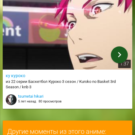
chevron_right
1:37
ку куроко
из 22 серии Баскетбол Куроко 3 сезон / Kuroko no Basket 3rd
Season / knb 3
tsumetai hikari
5 лет назад
80 просмотров
Другие моменты из этого аниме: