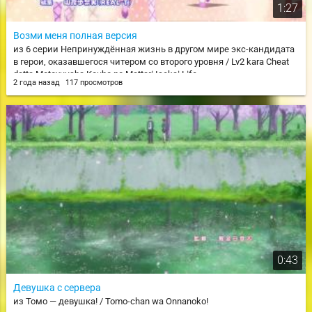
1:27
Возми меня полная версия
из 6 серии Непринуждённая жизнь в другом мире экс-кандидата
в герои, оказавшегося читером со второго уровня / Lv2 kara Cheat
datta Motoyuusha Kouho no Mattari Isekai Life
2 года назад
117 просмотров
0:43
Девушка с сервера
из Томо — девушка! / Tomo-chan wa Onnanoko!