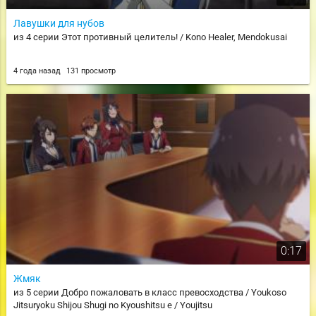
Лавушки для нубов
из 4 серии Этот противный целитель! / Kono Healer, Mendokusai
4 года назад
131 просмотр
0:17
Жмяк
из 5 серии Добро пожаловать в класс превосходства / Youkoso
Jitsuryoku Shijou Shugi no Kyoushitsu e / Youjitsu