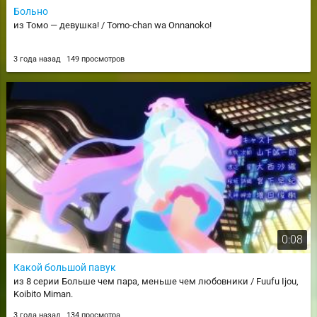
Больно
из Томо — девушка! / Tomo-chan wa Onnanoko!
3 года назад
149 просмотров
0:08
Какой большой павук
из 8 серии Больше чем пара, меньше чем любовники / Fuufu Ijou,
Koibito Miman.
3 года назад
134 просмотра