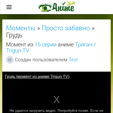
menu
Моменты
»
Просто забавно
»
Грудь
Момент из
15 серии
аниме
Триган /
Trigun TV
Создан пользователем
Test