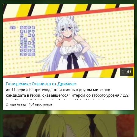
0:50
Гачи ремикс Опенинга от Дримкаст
из 11 серии Непринуждённая жизнь в другом мире экс-
кандидата в герои, оказавшегося читером со второго уровня / Lv2
kara Cheat datta Motoyuusha Kouho no Mattari Isekai Life
2 года назад
184 просмотра