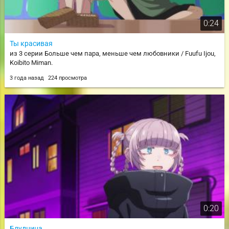
0:24
Ты красивая
из 3 серии Больше чем пара, меньше чем любовники / Fuufu Ijou,
Koibito Miman.
3 года назад
224 просмотра
0:20
Блудница