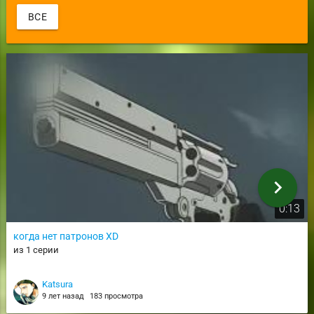
ВСЕ
chevron_right
0:13
когда нет патронов XD
из 1 серии
Katsura
9 лет назад
183 просмотра