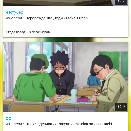
0:07
Я ютубер
из 2 серии Перерождение Дяди / Isekai Ojisan
4 года назад
50 просмотров
0:58
фф
из 1 серии Плохие девчонки Рокудо / Rokudou no Onna-tachi