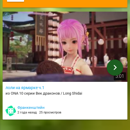
chevron_right
3:01
лоли на ярмарке ч.1
из ONA 10 серии Век драконов / Long Shidai
Франкенштейн
2 года назад
25 просмотров