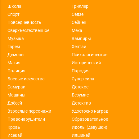
Школа
Триллер
Спорт
Сёдзе
Повседневность
Сейнен
Сверхъестественное
Меха
Музыка
Вампиры
Гарем
Хентай
Демоны
Психологическое
Магия
Исторический
Полиция
Пародия
Боевые искусства
Супер сила
Самураи
Детское
Машины
Безумие
Дзёсей
Детектив
Взрослые персонажи
Удостоено наград
Правонарушители
Образовательное
Кровь
Идолы (девушки)
Исекай
Ияшикей