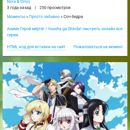
Nora & Orru)
3 года назад
|
250 просмотров
Моменты
»
Просто забавно
» Соч бедра
Аниме Герой мёртв! / Yuusha ga Shinda! смотреть онлайн все
серии
HTML-код для вставки на сайт
Пожаловаться на момент