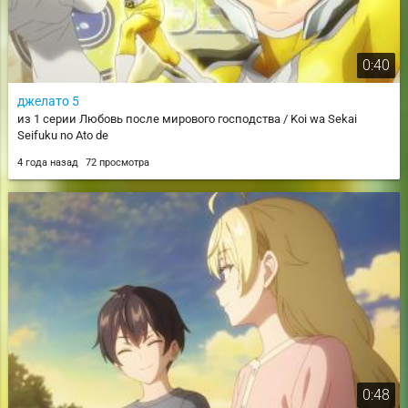
0:40
джелато 5
из 1 серии Любовь после мирового господства / Koi wa Sekai
Seifuku no Ato de
4 года назад
72 просмотра
0:48