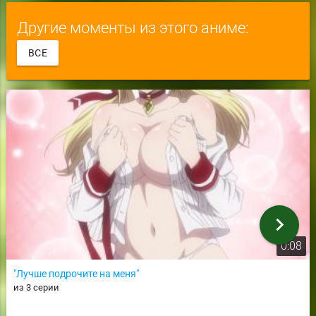
Другие моменты из этого аниме:
ВСЕ
chevron_right
0:08
"Лучше подрочите на меня"
из 3 серии