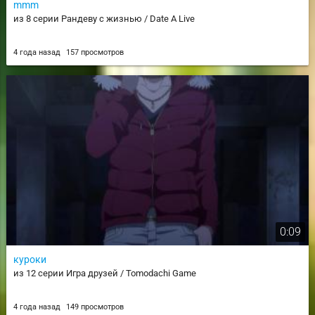
mmm
из 8 серии Рандеву с жизнью / Date A Live
4 года назад
157 просмотров
0:09
куроки
из 12 серии Игра друзей / Tomodachi Game
4 года назад
149 просмотров