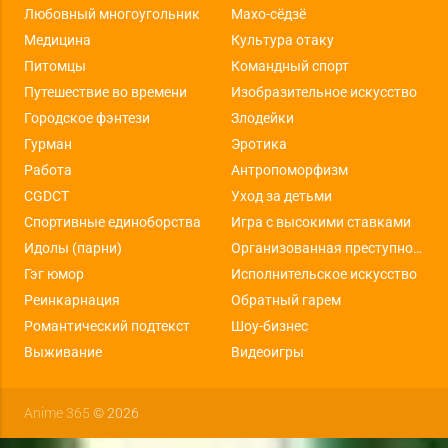
Любовный многоугольник
Махо-сёдзё
Медицина
Культура отаку
Питомцы
Командный спорт
Путешествие во времени
Изобразительное искусство
Городское фэнтези
Злодейки
Гурман
Эротика
Работа
Антропоморфизм
CGDCT
Уход за детьми
Спортивные единоборства
Игра с высокими ставками
Идолы (парни)
Организованная преступность
Гэг юмор
Исполнительское искусство
Реинкарнация
Обратный гарем
Романтический подтекст
Шоу-бизнес
Выживание
Видеоигры
Anime 365
© 2026