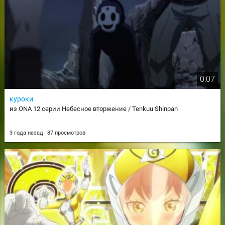
0:07
куроки
из ONA 12 серии Небесное вторжение / Tenkuu Shinpan
3 года назад
87 просмотров