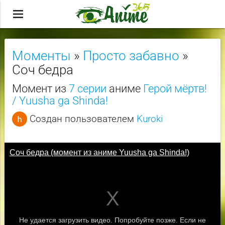
menu
Моменты
»
Просто забавно
»
Соч бедра
Момент из
7 серии
аниме
Герой мёртв!
/ Yuusha ga Shinda!
Создан пользователем
Kuroki