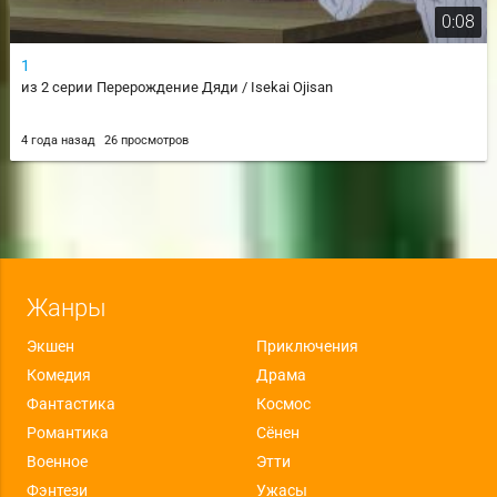
0:08
1
из 2 серии Перерождение Дяди / Isekai Ojisan
4 года назад
26 просмотров
Жанры
Экшен
Приключения
Комедия
Драма
Фантастика
Космос
Романтика
Сёнен
Военное
Этти
Фэнтези
Ужасы