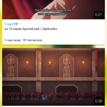
0:21
ʕ ꈍᴥꈍʔ💙
из 10 серии Адский рай / Jigokuraku
3 года назад
187 просмотров
0:38