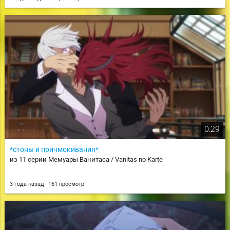
0:29
*стоны и причмокивания*
из 11 серии Мемуары Ванитаса / Vanitas no Karte
3 года назад
161 просмотр