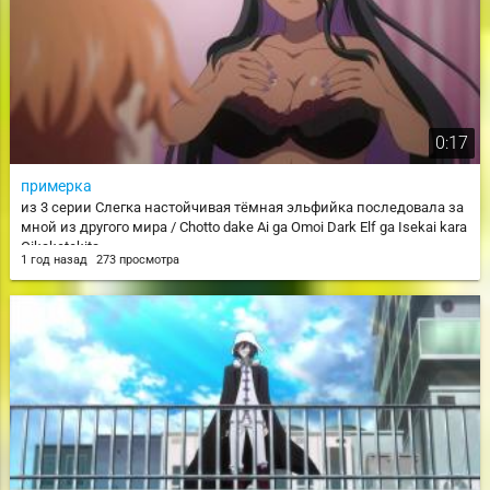
0:17
примерка
из 3 серии Слегка настойчивая тёмная эльфийка последовала за
мной из другого мира / Chotto dake Ai ga Omoi Dark Elf ga Isekai kara
Oikaketekita
1 год назад
273 просмотра