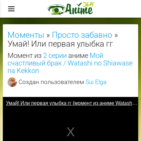
menu
Моменты
»
Просто забавно
»
Умай! Или первая улыбка гг
Момент из
2 серии
аниме
Мой
счастливый брак / Watashi no Shiawase
na Kekkon
Создан пользователем
Sui Elga