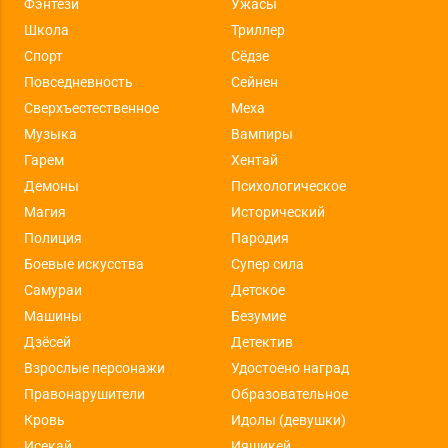
Фэнтези
Ужасы
Школа
Триллер
Спорт
Сёдзе
Повседневность
Сейнен
Сверхъестественное
Меха
Музыка
Вампиры
Гарем
Хентай
Демоны
Психологическое
Магия
Исторический
Полиция
Пародия
Боевые искусства
Супер сила
Самураи
Детское
Машины
Безумие
Дзёсей
Детектив
Взрослые персонажи
Удостоено наград
Правонарушители
Образовательное
Кровь
Идолы (девушки)
Исекай
Ияшикей