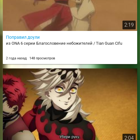
2:19
Поправил доули
из ONA 6 серии Благословение небожителей / Tian Guan Cifu
2 года назад
148 просмотров
2:04