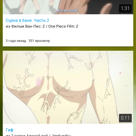
1:31
Сцена в бане. Часть 2
из Фильм Ван-Пис: Z / One Piece Film: Z
3 года назад
351 просмотр
0:11
Гиф
из 7 серии Адский рай / Jigokuraku