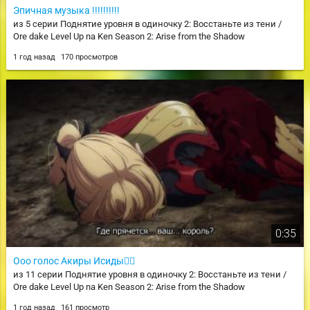
Эпичная музыка !!!!!!!!!!
из 5 серии Поднятие уровня в одиночку 2: Восстаньте из тени /
Ore dake Level Up na Ken Season 2: Arise from the Shadow
1 год назад
170 просмотров
0:35
Ооо голос Акиры Исиды❤️‍🔥
из 11 серии Поднятие уровня в одиночку 2: Восстаньте из тени /
Ore dake Level Up na Ken Season 2: Arise from the Shadow
1 год назад
161 просмотр