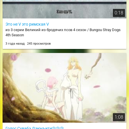
0:18
Это не V это римская V
из 3 серии Великий из бродячих псов 4 сезон / Bungou Stray Dogs
4th Season
3 года назад
245 просмотров
1:08
Голос Сувабэ Дзюнъити🛐🛐🛐