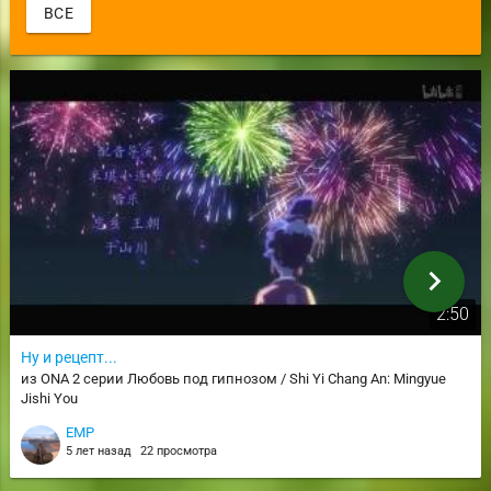
ВСЕ
chevron_right
2:50
Ну и рецепт...
из ONA 2 серии Любовь под гипнозом / Shi Yi Chang An: Mingyue
Jishi You
EMP
5 лет назад
22 просмотра