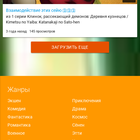
Взаимодействие этих сейю 🛐🛐🛐
из 1 серии Клинок, рассекающий демонов: Деревня кузнецов /
Kimetsu no Yaiba: Katanakaji no Sato-hen
3 года назад
145 просмотров
ЗАГРУЗИТЬ ЕЩЕ
Жанры
Экшен
Приключения
Комедия
Драма
Фантастика
Космос
Романтика
Сёнен
Военное
Этти