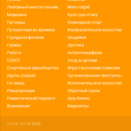
Любовный многоугольник
Махо-сёдзё
Медицина
Культура отаку
Питомцы
Командный спорт
Путешествие во времени
Изобразительное искусство
Городское фэнтези
Злодейки
Гурман
Эротика
Работа
Антропоморфизм
CGDCT
Уход за детьми
Спортивные единоборства
Игра с высокими ставками
Идолы (парни)
Организованная преступность
Гэг юмор
Исполнительское искусство
Реинкарнация
Обратный гарем
Романтический подтекст
Шоу-бизнес
Выживание
Видеоигры
Anime 365
© 2026