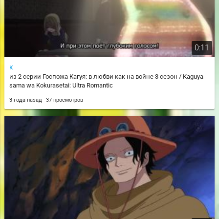
0:11
к
из 2 серии Госпожа Кагуя: в любви как на войне 3 сезон / Kaguya-
sama wa Kokurasetai: Ultra Romantic
3 года назад
37 просмотров