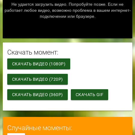
Скачать момент:
СКАЧАТЬ ВИДЕО (1080P)
СКАЧАТЬ ВИДЕО (720P)
СКАЧАТЬ ВИДЕО (360P)
СКАЧАТЬ GIF
Случайные моменты: