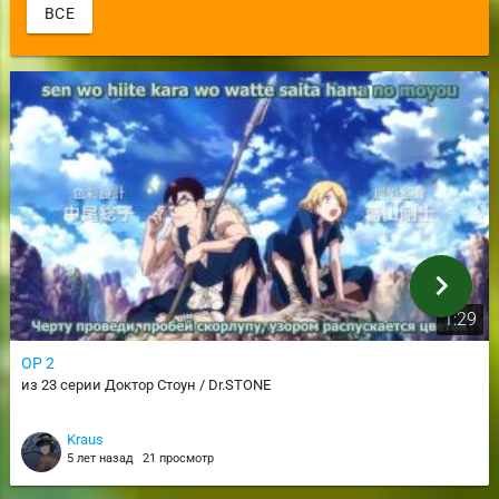
ВСЕ
chevron_right
1:29
OP 2
из 23 серии Доктор Стоун / Dr.STONE
Kraus
5 лет назад
21 просмотр