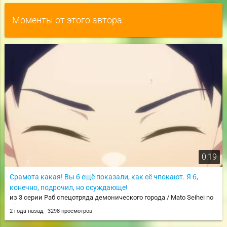
Моменты от этого автора:
0:19
Срамота какая! Вы б ещё показали, как её чпокают. Я б,
конечно, подрочил, но осуждающе!
из 3 серии Раб спецотряда демонического города / Mato Seihei no
Slave
2 года назад
3298 просмотров