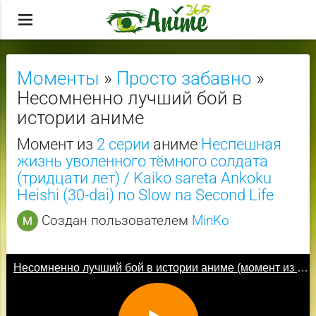
menu
Моменты
»
Просто забавно
»
Несомненно лучший бой в
истории аниме
Момент из
2 серии
аниме
Неспешная
жизнь уволенного тёмного солдата
(тридцати лет) / Kaiko sareta Ankoku
Heishi (30-dai) no Slow na Second Life
Создан пользователем
MinKo