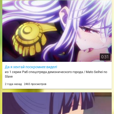
0:31
Да я хентай поскромнее видел!
из 1 серии Раб спецотряда демонического города / Mato Seihei no
Slave
2 года назад
2465 просмотров