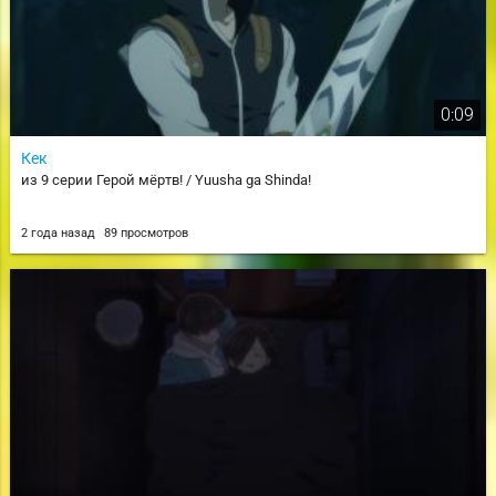
0:09
Кек
из 9 серии Герой мёртв! / Yuusha ga Shinda!
2 года назад
89 просмотров