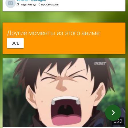
3 года назад
0 просмотров
Другие моменты из этого аниме:
ВСЕ
chevron_right
0:22