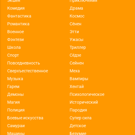
Экшен
Приключения
Комедия
Драма
Фантастика
Космос
Романтика
Сёнен
Военное
Этти
Фэнтези
Ужасы
Школа
Триллер
Спорт
Сёдзе
Повседневность
Сейнен
Сверхъестественное
Меха
Музыка
Вампиры
Гарем
Хентай
Демоны
Психологическое
Магия
Исторический
Полиция
Пародия
Боевые искусства
Супер сила
Самураи
Детское
Машины
Безумие