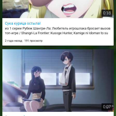
0:18
Сука курица остыла!
из 1 серии Рубеж Шангри-Ла: Любитель игрошлака бросает вызов
топ-игре / Shangri-La Frontier: Kusoge Hunter, Kamige ni Idoman to su
2 года назад
191 просмотр
0:07