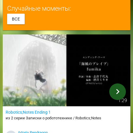
Случайные моменты:
ВСЕ
chevron_right
1:29
Robotics;Notes Ending 1
из 2 серии Записки о робототехнике / Robotics;Notes
Artoria Pendragon