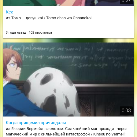
Кек
из Томо — девушка! / Tomo-chan wa Onnanoko!
3 года назад
102 просмотра
0:03
Когда прищемил причиндалы
из 5 серии Вермейл в золотом: Сильнейший маг проходит через
магический мир с сильнейшей катастрофой / Kinsou no Vermeil: