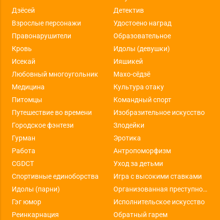
Дзёсей
Детектив
Взрослые персонажи
Удостоено наград
Правонарушители
Образовательное
Кровь
Идолы (девушки)
Исекай
Ияшикей
Любовный многоугольник
Махо-сёдзё
Медицина
Культура отаку
Питомцы
Командный спорт
Путешествие во времени
Изобразительное искусство
Городское фэнтези
Злодейки
Гурман
Эротика
Работа
Антропоморфизм
CGDCT
Уход за детьми
Спортивные единоборства
Игра с высокими ставками
Идолы (парни)
Организованная преступность
Гэг юмор
Исполнительское искусство
Реинкарнация
Обратный гарем