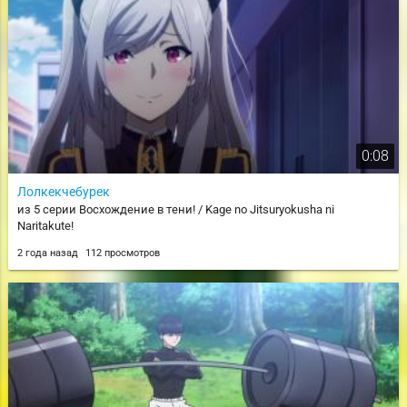
0:08
Лолкекчебурек
из 5 серии Восхождение в тени! / Kage no Jitsuryokusha ni
Naritakute!
2 года назад
112 просмотров