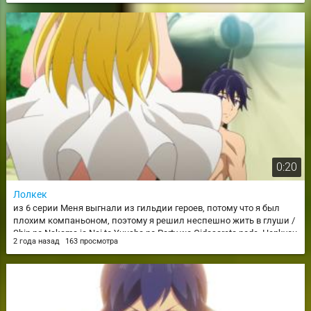
0:20
Лолкек
из 6 серии Меня выгнали из гильдии героев, потому что я был
плохим компаньоном, поэтому я решил неспешно жить в глуши /
Shin no Nakama ja Nai to Yuusha no Party wo Oidasareta node, Henkyou
2 года назад
163 просмотра
de Slow Life suru Koto ni Shimashita