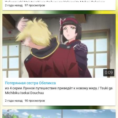
Gakeppuchi Majutsushi wa Saikyou no Yakusai to Mahou Sekai wo
2 года назад
97 просмотров
Tsukisusumu
0:09
Потерянная сестра Обеликса
из 4 серии Лунное путешествие приведёт к новому миру / Tsuki ga
Michibiku Isekai Douchuu
2 года назад
90 просмотров