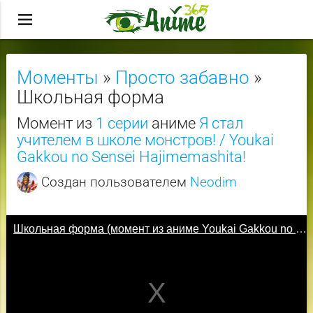
menu
Моменты
»
Просто забавно
»
Школьная форма
Момент из
1 серии
аниме
Я стал
учителем в школе монстров! / Youkai
Gakkou no Sensei Hajimemashita!
Создан пользователем
Neodim