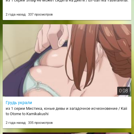
из 1 серии Эльф не может сидеть на диете / Elf-san wa Yaserarenai.
2 года назад
337 просмотров
0:08
Грудь украли
из 1 серии Мистика, юные девы и загадочное исчезновение / Kaii
to Otome to Kamikakushi
2 года назад
335 просмотров