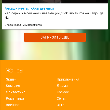
Алкаш - мечта любой девушки
из 1 серии У моей жены нет эмоций / Boku no Tsuma wa Kanjou ga
Nai
2 года назад
252 просмотра
ЗАГРУЗИТЬ ЕЩЕ
Жанры
Экшен
Приключения
Комедия
Драма
Фантастика
Космос
Романтика
Сёнен
Военное
Этти