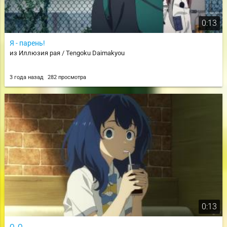
0:13
Я - парень!
из Иллюзия рая / Tengoku Daimakyou
3 года назад
282 просмотра
0:13
О_О