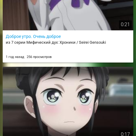
0:21
Доброе утро. Очень доброе
из 7 серии Мифический дух: Хроники / Seirei Gensouki
1 год назад
256 просмотров
0:17