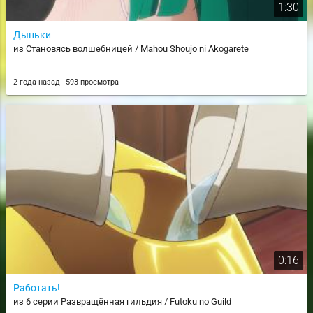
1:30
Дыньки
из Становясь волшебницей / Mahou Shoujo ni Akogarete
2 года назад
593 просмотра
0:16
Работать!
из 6 серии Развращённая гильдия / Futoku no Guild