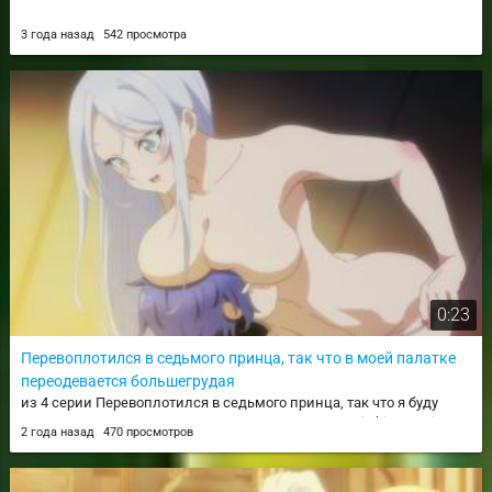
3 года назад
542 просмотра
0:23
Перевоплотился в седьмого принца, так что в моей палатке
переодевается большегрудая
из 4 серии Перевоплотился в седьмого принца, так что я буду
совершенствовать свою магию, как захочу / Tensei shitara Dainana
2 года назад
470 просмотров
Ouji Datta node, Kimama ni Majutsu wo Kiwamemasu