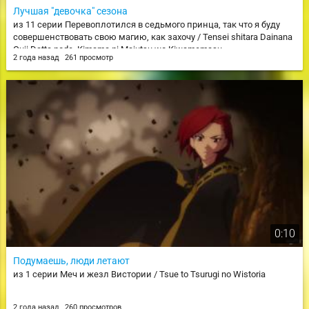
Лучшая "девочка" сезона
из 11 серии Перевоплотился в седьмого принца, так что я буду
совершенствовать свою магию, как захочу / Tensei shitara Dainana
Ouji Datta node, Kimama ni Majutsu wo Kiwamemasu
2 года назад
261 просмотр
0:10
Подумаешь, люди летают
из 1 серии Меч и жезл Вистории / Tsue to Tsurugi no Wistoria
2 года назад
260 просмотров