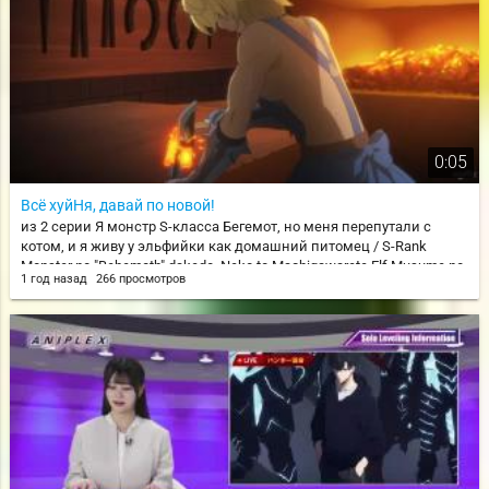
0:05
Всё хуйНя, давай по новой!
из 2 серии Я монстр S-класса Бегемот, но меня перепутали с
котом, и я живу у эльфийки как домашний питомец / S-Rank
Monster no "Behemoth" dakedo, Neko to Machigawarete Elf Musume no
1 год назад
266 просмотров
Pet toshite Kurashitemasu