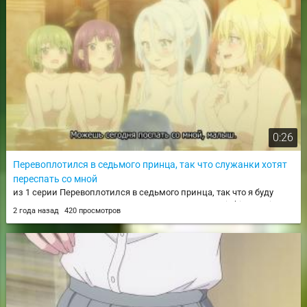
0:26
Перевоплотился в седьмого принца, так что служанки хотят
переспать со мной
из 1 серии Перевоплотился в седьмого принца, так что я буду
совершенствовать свою магию, как захочу / Tensei shitara Dainana
2 года назад
420 просмотров
Ouji Datta node, Kimama ni Majutsu wo Kiwamemasu