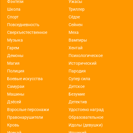
Фэнтези
Ужасы
Школа
Триллер
Спорт
Сёдзе
Повседневность
Сейнен
Сверхъестественное
Меха
Музыка
Вампиры
Гарем
Хентай
Демоны
Психологическое
Магия
Исторический
Полиция
Пародия
Боевые искусства
Супер сила
Самураи
Детское
Машины
Безумие
Дзёсей
Детектив
Взрослые персонажи
Удостоено наград
Правонарушители
Образовательное
Кровь
Идолы (девушки)
Исекай
Ияшикей