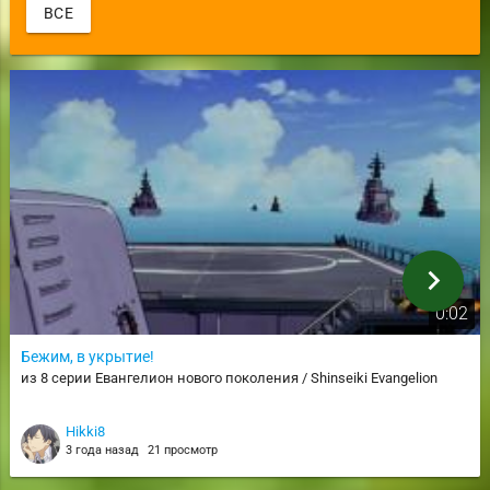
ВСЕ
chevron_right
0:02
Бежим, в укрытие!
из 8 серии Евангелион нового поколения / Shinseiki Evangelion
Hikki8
3 года назад
21 просмотр