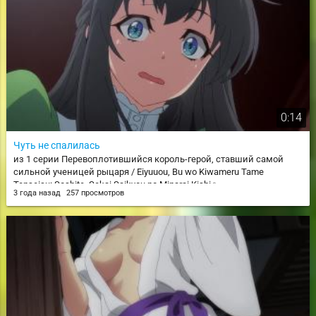
0:14
Чуть не спалилась
из 1 серии Перевоплотившийся король-герой, ставший самой
сильной ученицей рыцаря / Eiyuuou, Bu wo Kiwameru Tame
Tenseisu: Soshite, Sekai Saikyou no Minarai Kishi♀
3 года назад
257 просмотров