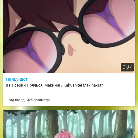
0:07
Панцу-шот
из 1 серии Прячься, Макина! / Kakushite! Makina-san!!
1 год назад
323 просмотра