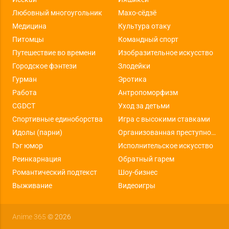
Любовный многоугольник
Махо-сёдзё
Медицина
Культура отаку
Питомцы
Командный спорт
Путешествие во времени
Изобразительное искусство
Городское фэнтези
Злодейки
Гурман
Эротика
Работа
Антропоморфизм
CGDCT
Уход за детьми
Спортивные единоборства
Игра с высокими ставками
Идолы (парни)
Организованная преступность
Гэг юмор
Исполнительское искусство
Реинкарнация
Обратный гарем
Романтический подтекст
Шоу-бизнес
Выживание
Видеоигры
Anime 365
© 2026