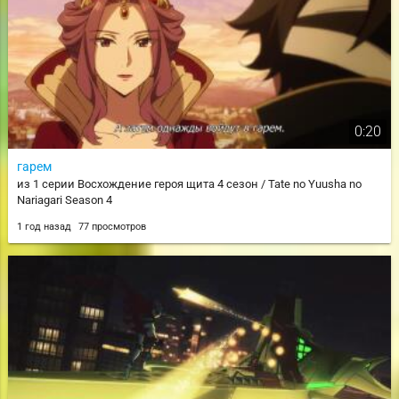
0:20
гарем
из 1 серии Восхождение героя щита 4 сезон / Tate no Yuusha no
Nariagari Season 4
1 год назад
77 просмотров