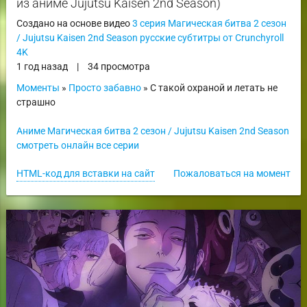
из аниме Jujutsu Kaisen 2nd Season)
Создано на основе видео
3 серия Магическая битва 2 сезон
/ Jujutsu Kaisen 2nd Season русские субтитры от Crunchyroll
4K
1 год назад
|
34 просмотра
Моменты
»
Просто забавно
» С такой охраной и летать не
страшно
Аниме Магическая битва 2 сезон / Jujutsu Kaisen 2nd Season
смотреть онлайн все серии
HTML-код для вставки на сайт
Пожаловаться на момент