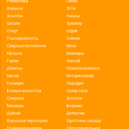
Романтика
Сёнен
Военное
Этти
Фэнтези
Ужасы
Школа
Триллер
Спорт
Сёдзе
Повседневность
Сейнен
Сверхъестественное
Меха
Музыка
Вампиры
Гарем
Хентай
Демоны
Психологическое
Магия
Исторический
Полиция
Пародия
Боевые искусства
Супер сила
Самураи
Детское
Машины
Безумие
Дзёсей
Детектив
Взрослые персонажи
Удостоено наград
Правонарушители
Образовательное