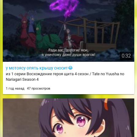
0:32
у мотоясу опять крышу сносит😂
из 1 серии Восхождение героя щита 4 сезон / Tate no Yuusha no
Nariagari Season 4
1 год назад
47 просмотров