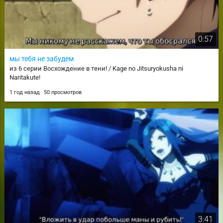
0:57
мы тебя не забудем
из 6 серии Восхождение в тени! / Kage no Jitsuryokusha ni
Naritakute!
1 год назад
50 просмотров
3:41