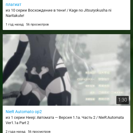
плагиат
из 10 серии Восхождение в тени! / Kage no Jitsuryokusha ni
Naritakute!
1 год назад
56 просмотров
1:30
NieR Automato op2
из 1 серии Ниер: Автомата — Версия 1.1а. Часть 2 / NieR:Automata
Ver1.1a Part 2
2 года назад
56 просмотров