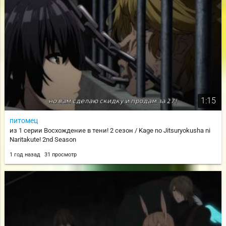
1:15
питомец
из 1 серии Восхождение в тени! 2 сезон / Kage no Jitsuryokusha ni
Naritakute! 2nd Season
1 год назад
31 просмотр