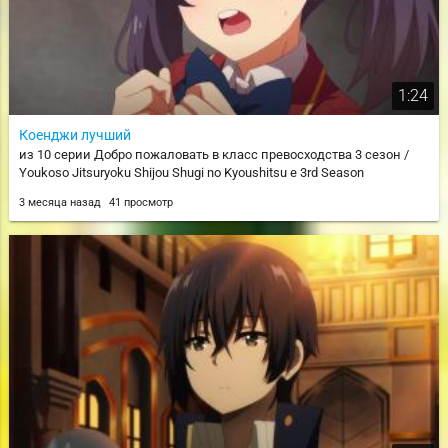
1:24
Коенджи лучший
из 10 серии Добро пожаловать в класс превосходства 3 сезон /
Youkoso Jitsuryoku Shijou Shugi no Kyoushitsu e 3rd Season
3 месяца назад
41 просмотр