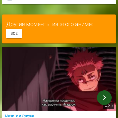
Другие моменты из этого аниме:
ВСЕ
chevron_right
0:25
Махито и Сукуна