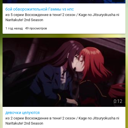
бой обворожительной Гаммы vs нпс
из 5 серии Восхождение в тени! 2 сезон / Kage no Jitsuryokusha ni
Naritakute! 2nd Season
1 год назад
49 просмотров
0:12
девочки целуются
из 2 серии Восхождение в тени! 2 сезон / Kage no Jitsuryokusha ni
Naritakute! 2nd Season