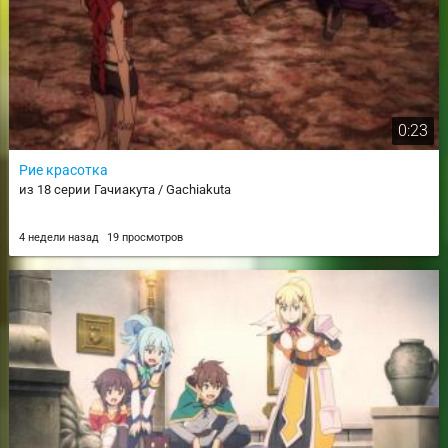
0:23
Рие красотка
из 18 серии Гачиакута / Gachiakuta
4 недели назад
19 просмотров