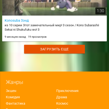
1:30
Konosuba 3энд
из 10 серии Этот замечательный мир! 3 сезон / Kono Subarashii
Sekai ni Shukufuku wo! 3
9 месяцев назад
19 просмотров
ЗАГРУЗИТЬ ЕЩЕ
Жанры
Экшен
Приключения
Комедия
Драма
Фантастика
Космос