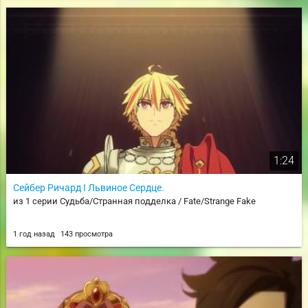
1:24
Сейбер Ричард I Львиное Сердце.
из 1 серии Судьба/Странная подделка / Fate/Strange Fake
1 год назад
143 просмотра