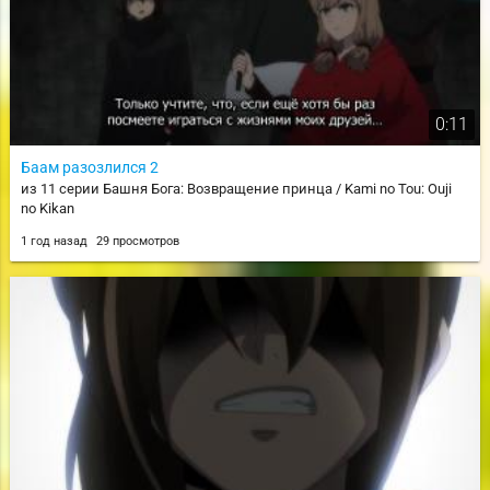
0:11
Баам разозлился 2
из 11 серии Башня Бога: Возвращение принца / Kami no Tou: Ouji
no Kikan
1 год назад
29 просмотров