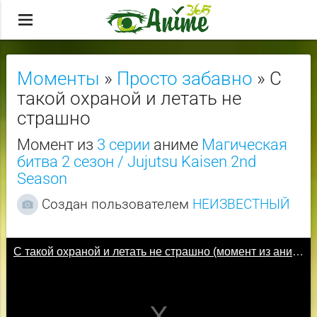
menu
Моменты
»
Просто забавно
» С
такой охраной и летать не
страшно
Момент из
3 серии
аниме
Магическая
битва 2 сезон / Jujutsu Kaisen 2nd
Season
Создан пользователем
НЕИЗВЕСТНЫЙ