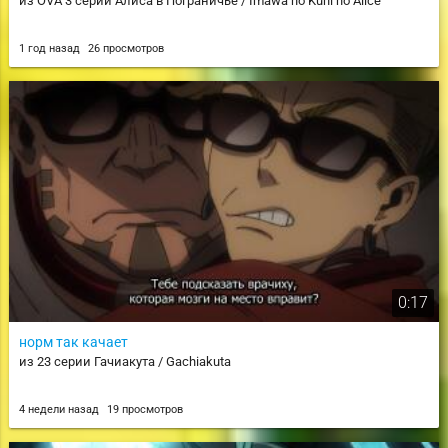
из OVA 3 серии Алиса в Пограничье / Imawa no Kuni no Alice
1 год назад
26 просмотров
0:17
норм так качает
из 23 серии Гачиакута / Gachiakuta
4 недели назад
19 просмотров