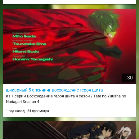
1:30
шикарный 5 опеннинг восхождение героя щита
из 1 серии Восхождение героя щита 4 сезон / Tate no Yuusha no
Nariagari Season 4
1 год назад
54 просмотра