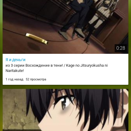
0:28
Я и деньги
из 3 серии Восхождение в тени! / Kage no Jitsuryokusha ni
Naritakute!
1 год назад
52 просмотра