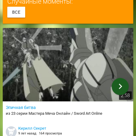
Случайные моменты:
ВСЕ
chevron_right
2:58
Эпичная битва
из 23 серии Мастера Меча Онлайн / Sword Art Online
Кирилл Секрет
9 лет назад
164 просмотра