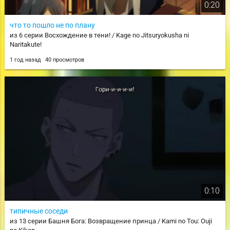
0:20
что то пошло не по плану
из 6 серии Восхождение в тени! / Kage no Jitsuryokusha ni
Naritakute!
1 год назад
40 просмотров
0:10
типичные соседи
из 13 серии Башня Бога: Возвращение принца / Kami no Tou: Ouji