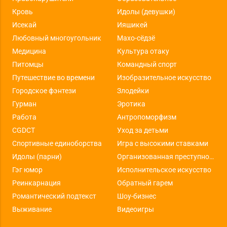
Кровь
Идолы (девушки)
Исекай
Ияшикей
Любовный многоугольник
Махо-сёдзё
Медицина
Культура отаку
Питомцы
Командный спорт
Путешествие во времени
Изобразительное искусство
Городское фэнтези
Злодейки
Гурман
Эротика
Работа
Антропоморфизм
CGDCT
Уход за детьми
Спортивные единоборства
Игра с высокими ставками
Идолы (парни)
Организованная преступность
Гэг юмор
Исполнительское искусство
Реинкарнация
Обратный гарем
Романтический подтекст
Шоу-бизнес
Выживание
Видеоигры