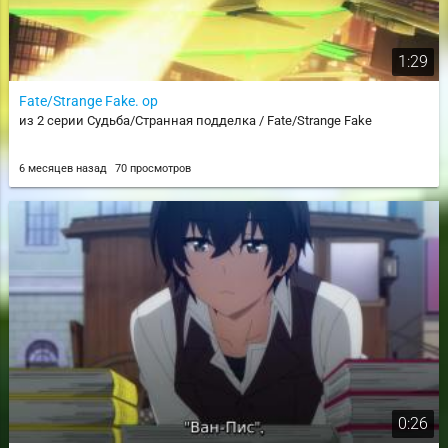
1:29
Fate/Strange Fake. op
из 2 серии Судьба/Странная подделка / Fate/Strange Fake
6 месяцев назад
70 просмотров
0:26