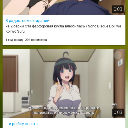
0:03
В радостном ожидании
из 2 серии Эта фарфоровая кукла влюбилась / Sono Bisque Doll wa
Koi wo Suru
1 год назад
204 просмотра
0:03
...и рыбку съесть.