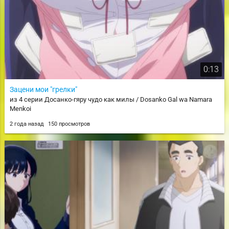
0:13
Зацени мои "грелки"
из 4 серии Досанко-гяру чудо как милы / Dosanko Gal wa Namara
Menkoi
2 года назад
150 просмотров