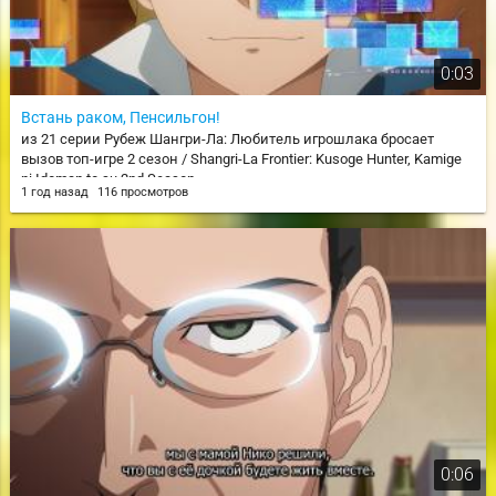
0:03
Встань раком, Пенсильгон!
из 21 серии Рубеж Шангри-Ла: Любитель игрошлака бросает
вызов топ-игре 2 сезон / Shangri-La Frontier: Kusoge Hunter, Kamige
ni Idoman to su 2nd Season
1 год назад
116 просмотров
0:06