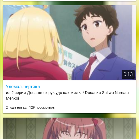
0:13
Уломал, чертяка
из 2 серии Досанко-гяру чудо как милы / Dosanko Gal wa Namara
Menkoi
2 года назад
129 просмотров