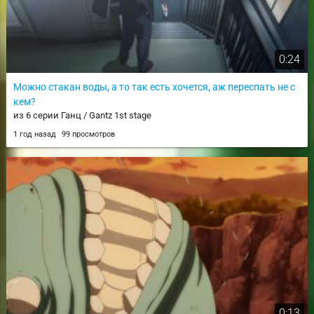
0:24
Можно стакан воды, а то так есть хочется, аж переспать не с
кем?
из 6 серии Ганц / Gantz 1st stage
1 год назад
99 просмотров
0:13