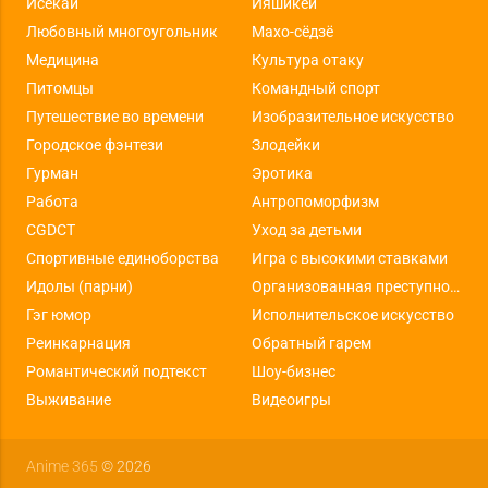
Исекай
Ияшикей
Любовный многоугольник
Махо-сёдзё
Медицина
Культура отаку
Питомцы
Командный спорт
Путешествие во времени
Изобразительное искусство
Городское фэнтези
Злодейки
Гурман
Эротика
Работа
Антропоморфизм
CGDCT
Уход за детьми
Спортивные единоборства
Игра с высокими ставками
Идолы (парни)
Организованная преступность
Гэг юмор
Исполнительское искусство
Реинкарнация
Обратный гарем
Романтический подтекст
Шоу-бизнес
Выживание
Видеоигры
Anime 365
© 2026