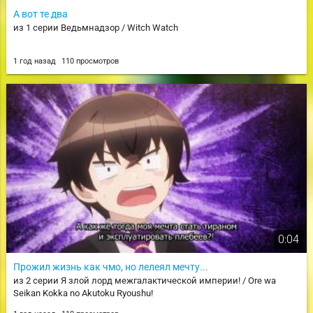
А вот те два
из 1 серии Ведьмнадзор / Witch Watch
1 год назад
110 просмотров
0:04
Прожил жизнь как чмо, но лелеял мечту...
из 2 серии Я злой лорд межгалактической империи! / Ore wa
Seikan Kokka no Akutoku Ryoushu!