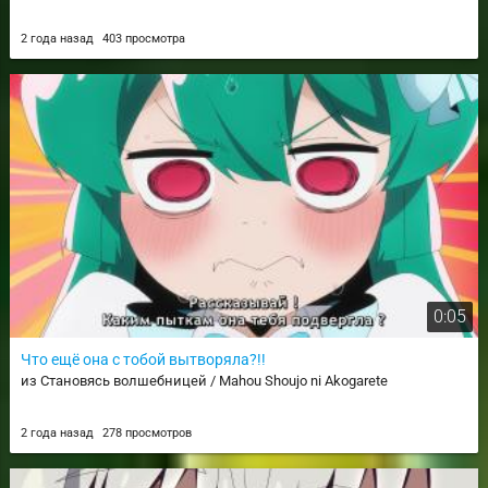
2 года назад
403 просмотра
0:05
Что ещё она с тобой вытворяла?!!
из Становясь волшебницей / Mahou Shoujo ni Akogarete
2 года назад
278 просмотров