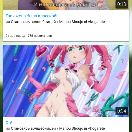
0:10
Твоя жопа была классной!
из Становясь волшебницей / Mahou Shoujo ni Akogarete
2 года назад
756 просмотров
0:04
Oh!
из Становясь волшебницей / Mahou Shoujo ni Akogarete