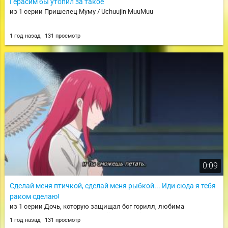
Герасим бы утопил за такое
из 1 серии Пришелец Муму / Uchuujin MuuMuu
1 год назад
131 просмотр
0:09
Сделай меня птичкой, сделай меня рыбкой... Иди сюда я тебя
раком сделаю!
из 1 серии Дочь, которую защищал бог горилл, любима
королевскими рыцарями / Gorilla no Kami kara Kago sareta Reijou wa
1 год назад
131 просмотр
Ouritsu Kishidan de Kawaigarareru