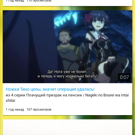
1 год назад
110 просмотров
0:07
Ножки Тино целы, значит операция удалась!
из 4 серии Плачущий призрак на пенсии / Nageki no Bourei wa Intai
shitai
1 год назад
107 просмотров