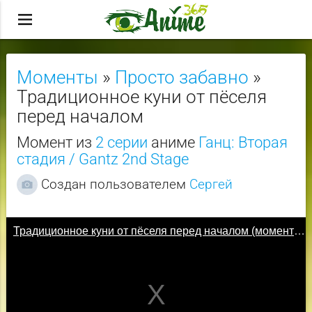
menu
Моменты
»
Просто забавно
»
Традиционное куни от пёселя
перед началом
Момент из
2 серии
аниме
Ганц: Вторая
стадия / Gantz 2nd Stage
Создан пользователем
Сергей