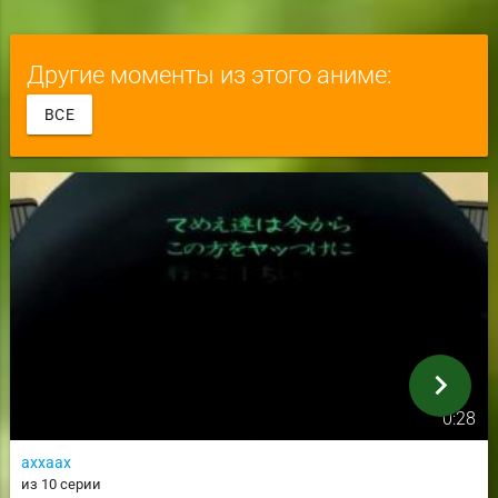
Другие моменты из этого аниме:
ВСЕ
chevron_right
0:28
аххаах
из 10 серии