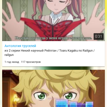
0:31
Антология труселей
из 2 серии Некий научный Рейлган / Toaru Kagaku no Railgun /
railgun
1 год назад
117 просмотров