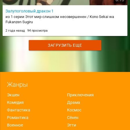
Залупоголовый дракон 1
из 1 серии Этот мир слишком несовершенен / Kono Sekai wa
Fukanzen Sugiru
2 года назад
94 просмотра
ЗАГРУЗИТЬ ЕЩЕ
Жанры
Экшен
Приключения
Комедия
Драма
Фантастика
Космос
Романтика
Сёнен
Военное
Этти