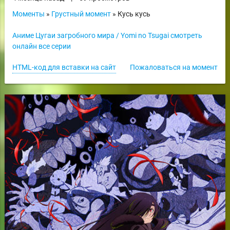
Моменты
»
Грустный момент
» Кусь кусь
Аниме Цугаи загробного мира / Yomi no Tsugai смотреть
онлайн все серии
HTML-код для вставки на сайт
Пожаловаться на момент