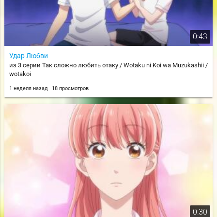
0:43
Удар Любви
из 3 серии Так сложно любить отаку / Wotaku ni Koi wa Muzukashii /
wotakoi
1 неделя назад
18 просмотров
0:30