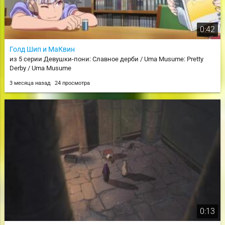
0:42
Голд Шип и МаКвин
из 5 серии Девушки-пони: Славное дерби / Uma Musume: Pretty
Derby / Uma Musume
3 месяца назад
24 просмотра
0:13