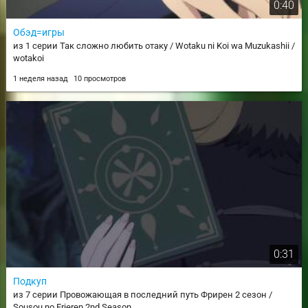
0:40
Обэд=игры
из 1 серии Так сложно любить отаку / Wotaku ni Koi wa Muzukashii /
wotakoi
1 неделя назад
10 просмотров
0:31
Подкуп
из 7 серии Провожающая в последний путь Фрирен 2 сезон /
Sousou no Frieren 2nd Season