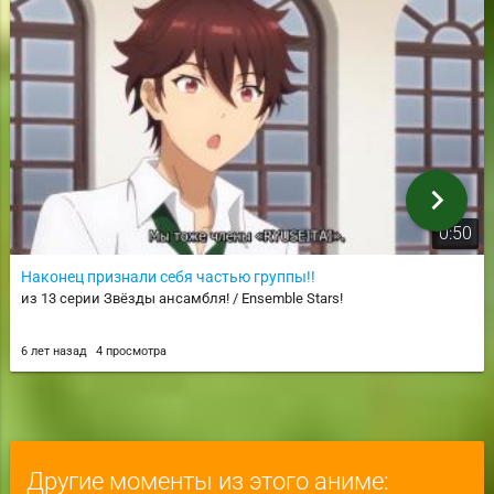
chevron_right
0:50
Наконец признали себя частью группы!!
из 13 серии Звёзды ансамбля! / Ensemble Stars!
6 лет назад
4 просмотра
Другие моменты из этого аниме: