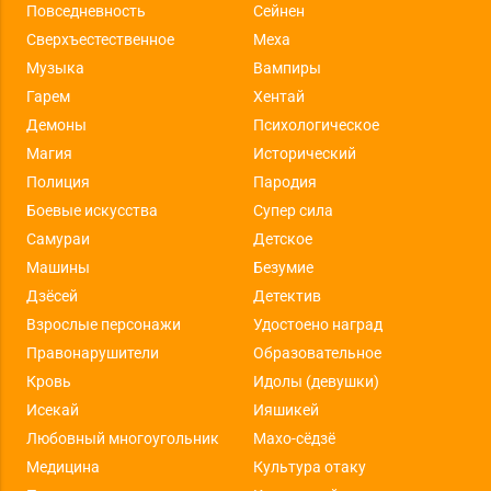
Повседневность
Сейнен
Сверхъестественное
Меха
Музыка
Вампиры
Гарем
Хентай
Демоны
Психологическое
Магия
Исторический
Полиция
Пародия
Боевые искусства
Супер сила
Самураи
Детское
Машины
Безумие
Дзёсей
Детектив
Взрослые персонажи
Удостоено наград
Правонарушители
Образовательное
Кровь
Идолы (девушки)
Исекай
Ияшикей
Любовный многоугольник
Махо-сёдзё
Медицина
Культура отаку