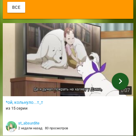
ВСЕ
chevron_right
0:07
*ой, кольнуло...т_т
из 15 серии
st_absurdite
2 недели назад
80 просмотров