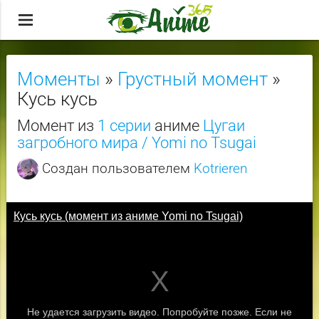
menu
Моменты
»
Грустный момент
»
Кусь кусь
Момент из
1 серии
аниме
Цугаи
загробного мира / Yomi no Tsugai
Создан пользователем
Kotrieren