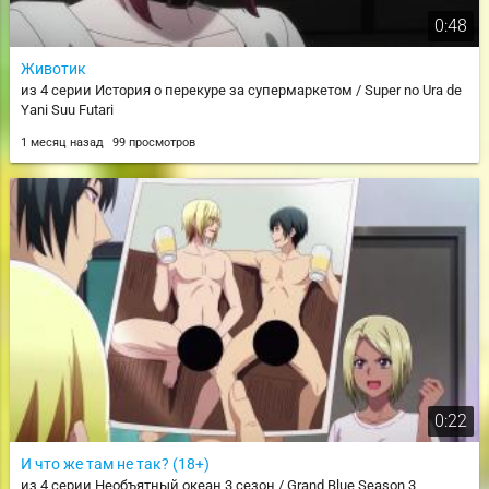
0:48
Животик
из 4 серии История о перекуре за супермаркетом / Super no Ura de
Yani Suu Futari
1 месяц назад
99 просмотров
0:22
И что же там не так? (18+)
из 4 серии Необъятный океан 3 сезон / Grand Blue Season 3