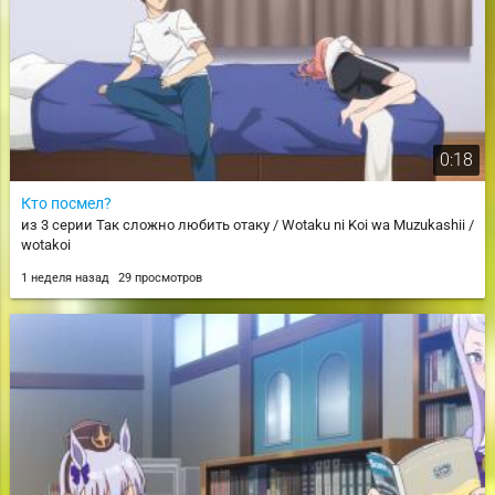
0:18
Кто посмел?
из 3 серии Так сложно любить отаку / Wotaku ni Koi wa Muzukashii /
wotakoi
1 неделя назад
29 просмотров