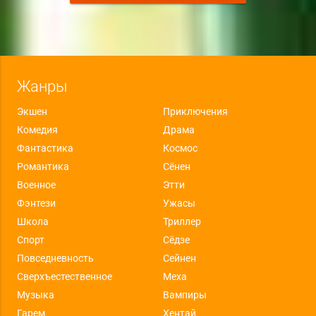
Жанры
Экшен
Приключения
Комедия
Драма
Фантастика
Космос
Романтика
Сёнен
Военное
Этти
Фэнтези
Ужасы
Школа
Триллер
Спорт
Сёдзе
Повседневность
Сейнен
Сверхъестественное
Меха
Музыка
Вампиры
Гарем
Хентай