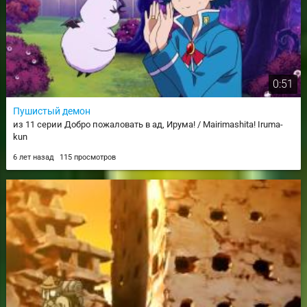
0:51
Пушистый демон
из 11 серии Добро пожаловать в ад, Ирума! / Mairimashita! Iruma-
kun
6 лет назад
115 просмотров