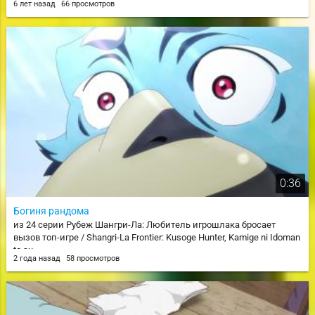
6 лет назад
66 просмотров
0:36
Богиня рандома
из 24 серии Рубеж Шангри-Ла: Любитель игрошлака бросает
вызов топ-игре / Shangri-La Frontier: Kusoge Hunter, Kamige ni Idoman
to su
2 года назад
58 просмотров