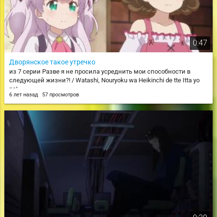
0:47
Дворянское такое утречко
из 7 серии Разве я не просила усреднить мои способности в
следующей жизни?! / Watashi, Nouryoku wa Heikinchi de tte Itta yo
ne!
6 лет назад
57 просмотров