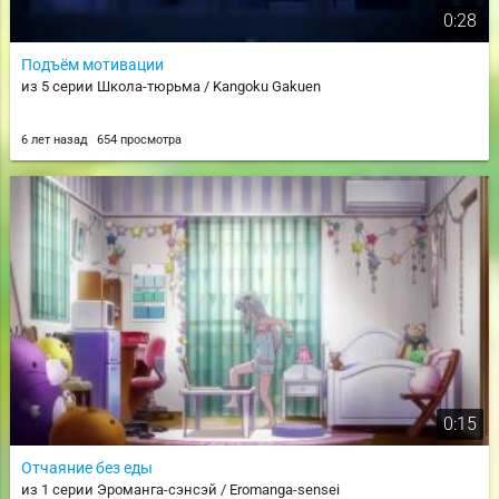
0:28
Подъём мотивации
из 5 серии Школа-тюрьма / Kangoku Gakuen
6 лет назад
654 просмотра
0:15
Отчаяние без еды
из 1 серии Эроманга-сэнсэй / Eromanga-sensei