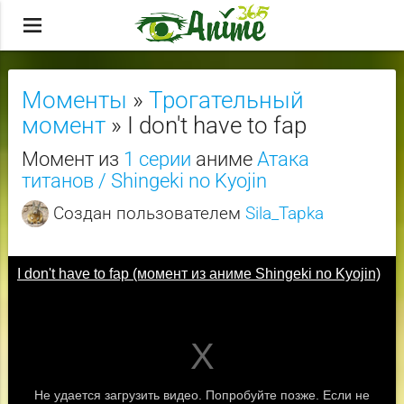
menu
Моменты
»
Трогательный
момент
» I don't have to fap
Момент из
1 серии
аниме
Атака
титанов / Shingeki no Kyojin
Создан пользователем
Sila_Tapka