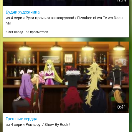
0:39
Будни художника
из 4 серии Руки прочь от кинокружка! / Eizouken ni wa Te wo Dasu
na!
6 лет назад
55 просмотров
0:41
Грешные сердца
из 4 серии Рок-шоу! / Show By Rock!!