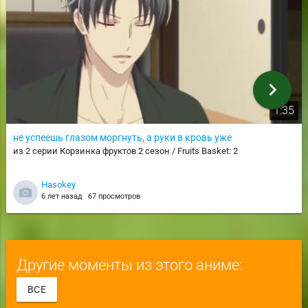
chevron_right
1:35
не успеешь глазом моргнуть, а руки в кровь уже
из 2 серии Корзинка фруктов 2 сезон / Fruits Basket: 2
Hasokey
6 лет назад
67 просмотров
Другие моменты из этого аниме:
ВСЕ