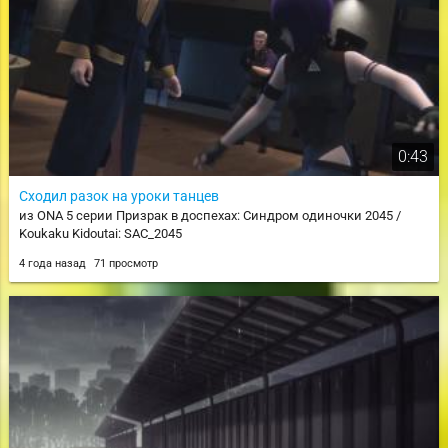
0:43
Сходил разок на уроки танцев
из ONA 5 серии Призрак в доспехах: Синдром одиночки 2045 /
Koukaku Kidoutai: SAC_2045
4 года назад
71 просмотр