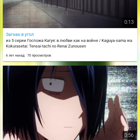
0:13
Загнан в угол
из 5 серии Госпожа Кагуя: в любви как на войне / Kaguya-sama wa
Kokurasetai: Tensai-tachi no Renai Zunousen
6 лет назад
70 просмотров
0:56