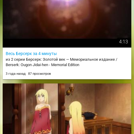
4:13
Весь Берсерк за 4 минуты
из 2 серии Берсерк: Золотой век — Мемориальное издание /
Berserk: Ougon Jidai-hen - Memorial Edition
3 года назад
87 просмотров