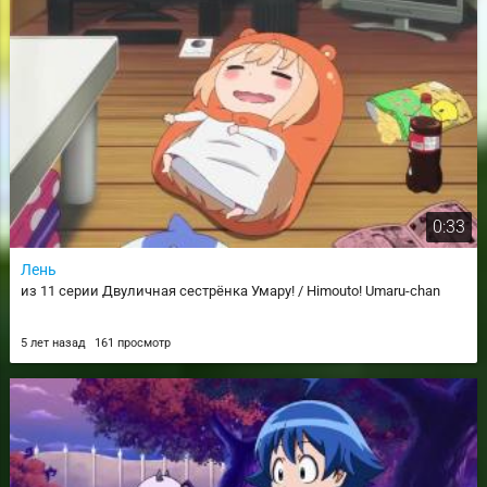
0:33
Лень
из 11 серии Двуличная сестрёнка Умару! / Himouto! Umaru-chan
5 лет назад
161 просмотр