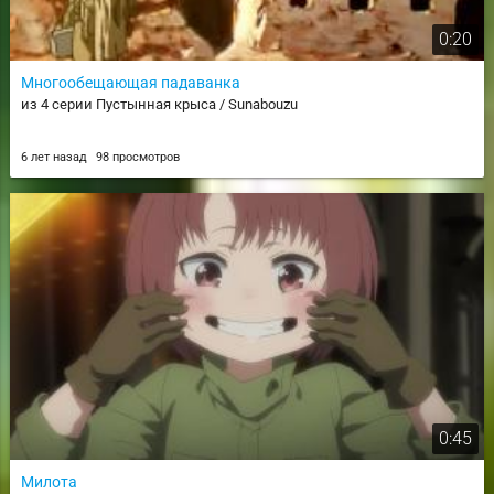
0:20
Многообещающая падаванка
из 4 серии Пустынная крыса / Sunabouzu
6 лет назад
98 просмотров
0:45
Милота