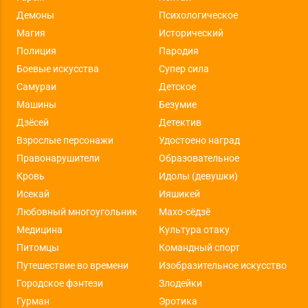
Демоны
Психологическое
Магия
Исторический
Полиция
Пародия
Боевые искусства
Супер сила
Самураи
Детское
Машины
Безумие
Дзёсей
Детектив
Взрослые персонажи
Удостоено наград
Правонарушители
Образовательное
Кровь
Идолы (девушки)
Исекай
Ияшикей
Любовный многоугольник
Махо-сёдзё
Медицина
Культура отаку
Питомцы
Командный спорт
Путешествие во времени
Изобразительное искусство
Городское фэнтези
Злодейки
Гурман
Эротика