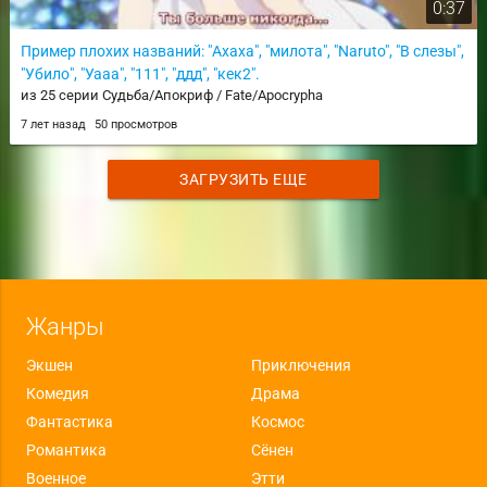
0:37
Пример плохих названий: "Ахаха", "милота", "Naruto", "В слезы",
"Убило", "Уааа", "111", "ддд", "кек2".
из 25 серии Судьба/Апокриф / Fate/Apocrypha
7 лет назад
50 просмотров
ЗАГРУЗИТЬ ЕЩЕ
Жанры
Экшен
Приключения
Комедия
Драма
Фантастика
Космос
Романтика
Сёнен
Военное
Этти