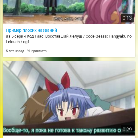
0:13
Пример плохих названий
из 5 серии Код Гиас: Восставший Лелуш / Code Geass: Hangyaku no
Lelouch / cg1
5 лет назад
91 просмотр
0:29