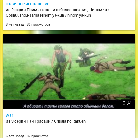
отличное исполнение
из 2 серии Примите наши соболезнования, Ниномия /
Goshuushou-sama Ninomiya-kun / ninomiya-kun
8 лет назад
85 просмотров
0:34
war
из 3 серии Рай Грисайи / Grisaia no Rakuen
6 лет назад
82 просмотра