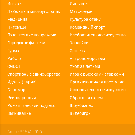
Исекай
Ияшикей
Любовный многоугольник
Махо-сёдзё
Медицина
Культура отаку
Питомцы
Командный спорт
Путешествие во времени
Изобразительное искусство
Городское фэнтези
Злодейки
Гурман
Эротика
Работа
Антропоморфизм
CGDCT
Уход за детьми
Спортивные единоборства
Игра с высокими ставками
Идолы (парни)
Организованная преступность
Гэг юмор
Исполнительское искусство
Реинкарнация
Обратный гарем
Романтический подтекст
Шоу-бизнес
Выживание
Видеоигры
Anime 365
© 2026