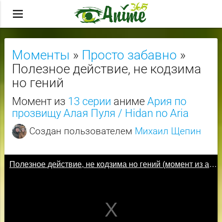
menu
Моменты
»
Просто забавно
»
Полезное действие, не кодзима
но гений
Момент из
13 серии
аниме
Ария по
прозвищу Алая Пуля / Hidan no Aria
Создан пользователем
Михаил Щепин