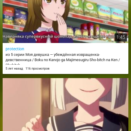
1:45
protection
из 5 серии Моя девушка — убеждённая извращенка-
девственница / Boku no Kanojo ga Majimesugiru Sho-bitch na Ken /
Shobitch
5 лет назад
116 просмотров