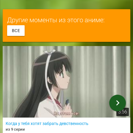
Другие моменты из этого аниме:
ВСЕ
chevron_right
3:56
Когда у тебя хотят забрать девственность
из 9 серии