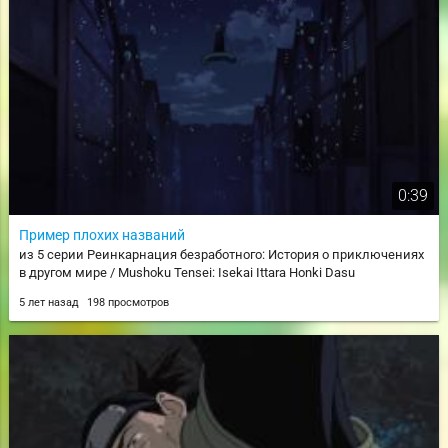
0:39
Пример плохих названий
из 5 серии Реинкарнация безработного: История о приключениях
в другом мире / Mushoku Tensei: Isekai Ittara Honki Dasu
5 лет назад
198 просмотров