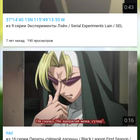
0:43
37°14’40.13N 115°49’13.55 W
из 9 серии Эксперименты Лэйн / Serial Experiments Lain / SEL
7 лет назад
190 просмотров
0:16
naz
из 16 серии Пираты «Чёрной лагуны» / Black Lagoon First Season /