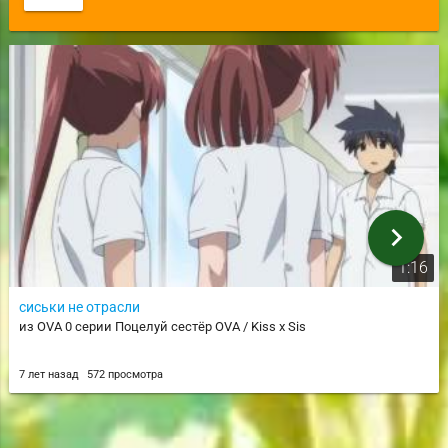
chevron_right
1:16
сиськи не отрасли
из OVA 0 серии Поцелуй сестёр OVA / Kiss x Sis
7 лет назад
572 просмотра