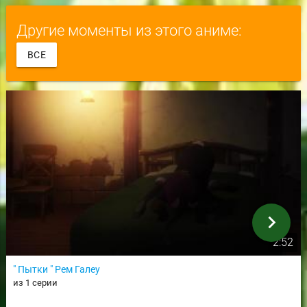
Другие моменты из этого аниме:
ВСЕ
chevron_right
2:52
" Пытки " Рем Галеу
из 1 серии