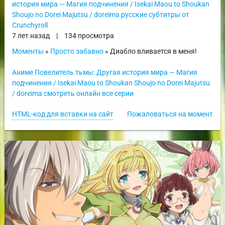
история мира — Магия подчинения / Isekai Maou to Shoukan
Shoujo no Dorei Majutsu / doreima русские субтитры от
Crunchyroll
7 лет назад
|
134 просмотра
Моменты
»
Просто забавно
» Диабло вливается в меня!
Аниме Повелитель тьмы: Другая история мира — Магия
подчинения / Isekai Maou to Shoukan Shoujo no Dorei Majutsu
/ doreima смотреть онлайн все серии
HTML-код для вставки на сайт
Пожаловаться на момент