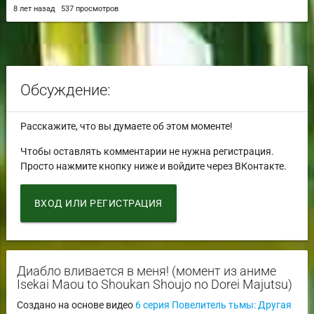
8 лет назад
537 просмотров
Обсуждение:
Расскажите, что вы думаете об этом моменте!
Чтобы оставлять комментарии не нужна регистрация.
Просто нажмите кнопку ниже и войдите через ВКонтакте.
ВХОД ИЛИ РЕГИСТРАЦИЯ
Диабло вливается в меня! (момент из аниме
Isekai Maou to Shoukan Shoujo no Dorei Majutsu)
Создано на основе видео
6 серия Повелитель тьмы: Другая