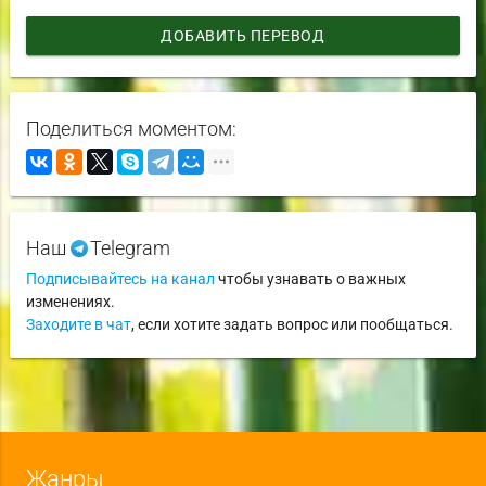
ДОБАВИТЬ ПЕРЕВОД
Поделиться моментом:
Наш
Telegram
Подписывайтесь на канал
чтобы узнавать о важных
изменениях.
Заходите в чат
, если хотите задать вопрос или пообщаться.
Жанры