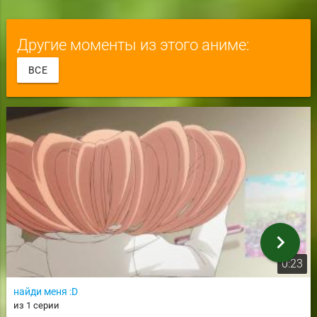
Другие моменты из этого аниме:
ВСЕ
chevron_right
0:23
найди меня :D
из 1 серии