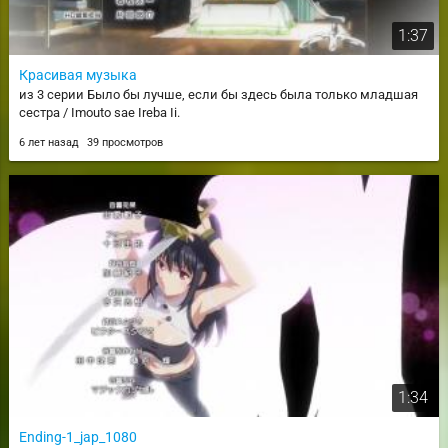
1:37
Красивая музыка
из 3 серии Было бы лучше, если бы здесь была только младшая
сестра / Imouto sae Ireba Ii.
6 лет назад
39 просмотров
1:34
Ending-1_jap_1080