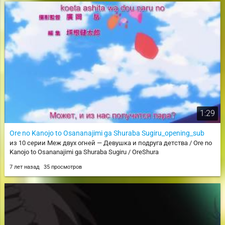
1:29
Ore no Kanojo to Osananajimi ga Shuraba Sugiru_opening_sub
из 10 серии Меж двух огней — Девушка и подруга детства / Ore no
Kanojo to Osananajimi ga Shuraba Sugiru / OreShura
7 лет назад
35 просмотров