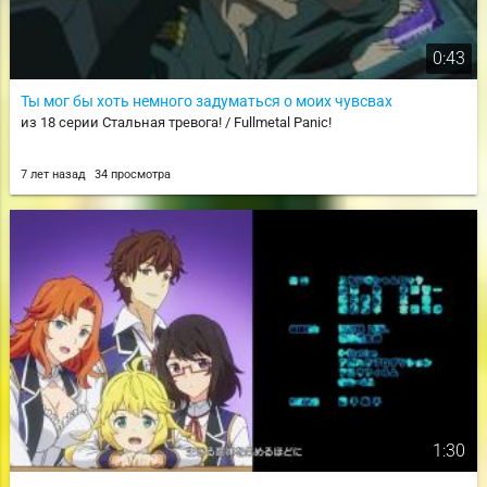
0:43
Ты мог бы хоть немного задуматься о моих чувсвах
из 18 серии Стальная тревога! / Fullmetal Panic!
7 лет назад
34 просмотра
1:30