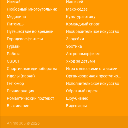
Исекай
Ияшикей
Любовный многоугольник
Махо-сёдзё
Медицина
Культура отаку
Питомцы
Командный спорт
Путешествие во времени
Изобразительное искусство
Городское фэнтези
Злодейки
Гурман
Эротика
Работа
Антропоморфизм
CGDCT
Уход за детьми
Спортивные единоборства
Игра с высокими ставками
Идолы (парни)
Организованная преступность
Гэг юмор
Исполнительское искусство
Реинкарнация
Обратный гарем
Романтический подтекст
Шоу-бизнес
Выживание
Видеоигры
Anime 365
© 2026