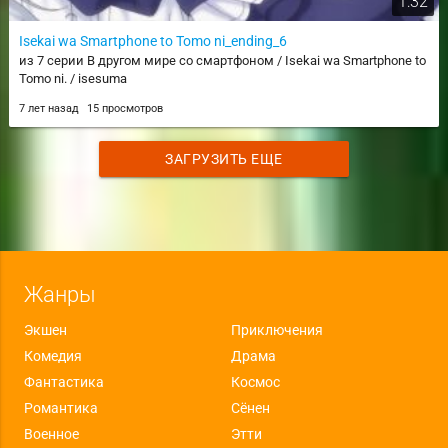
1:32
Isekai wa Smartphone to Tomo ni_ending_6
из 7 серии В другом мире со смартфоном / Isekai wa Smartphone to
Tomo ni. / isesuma
7 лет назад
15 просмотров
ЗАГРУЗИТЬ ЕЩЕ
Жанры
Экшен
Приключения
Комедия
Драма
Фантастика
Космос
Романтика
Сёнен
Военное
Этти