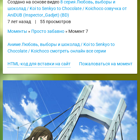
Создано на основе видео
8 серия Любовь, выборы и
шоколад / Koi to Senkyo to Chocolate / Koichoco озвучка от
AniDUB (Inspector_Gadjet) (BD)
7 лет назад
|
55 просмотров
Моменты
»
Просто забавно
» Момент 7
Аниме Любовь, выборы и шоколад / Koi to Senkyo to
Chocolate / Koichoco смотреть онлайн все серии
HTML-код для вставки на сайт
Пожаловаться на момент