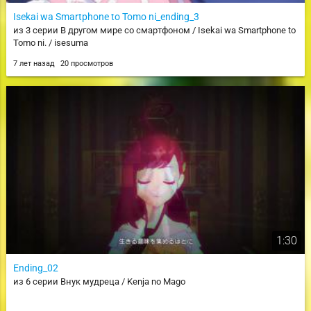
Isekai wa Smartphone to Tomo ni_ending_3
из 3 серии В другом мире со смартфоном / Isekai wa Smartphone to
Tomo ni. / isesuma
7 лет назад
20 просмотров
1:30
Ending_02
из 6 серии Внук мудреца / Kenja no Mago