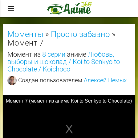
menu
Моменты
»
Просто забавно
»
Момент 7
Момент из
8 серии
аниме
Любовь,
выборы и шоколад / Koi to Senkyo to
Chocolate / Koichoco
Создан пользователем
Алексей Немых