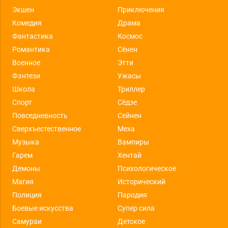
Экшен
Приключения
Комедия
Драма
Фантастика
Космос
Романтика
Сёнен
Военное
Этти
Фэнтези
Ужасы
Школа
Триллер
Спорт
Сёдзе
Повседневность
Сейнен
Сверхъестественное
Меха
Музыка
Вампиры
Гарем
Хентай
Демоны
Психологическое
Магия
Исторический
Полиция
Пародия
Боевые искусства
Супер сила
Самураи
Детское