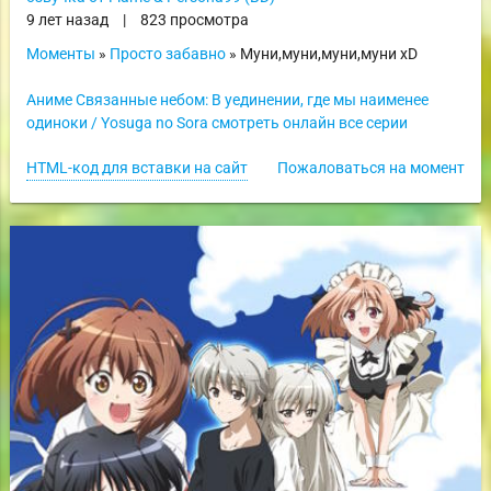
9 лет назад
|
823 просмотра
Моменты
»
Просто забавно
» Муни,муни,муни,муни xD
Аниме Связанные небом: В уединении, где мы наименее
одиноки / Yosuga no Sora смотреть онлайн все серии
HTML-код для вставки на сайт
Пожаловаться на момент