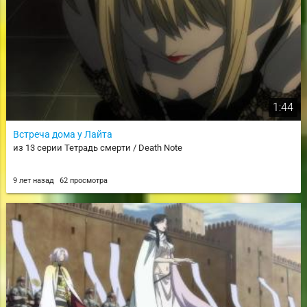
1:44
Встреча дома у Лайта
из 13 серии Тетрадь смерти / Death Note
9 лет назад
62 просмотра