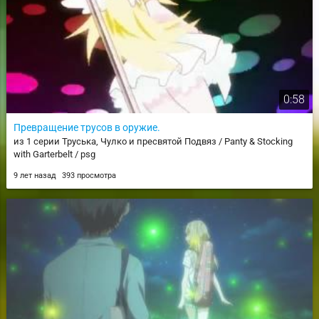
0:58
Превращение трусов в оружие.
из 1 серии Труська, Чулко и пресвятой Подвяз / Panty & Stocking
with Garterbelt / psg
9 лет назад
393 просмотра