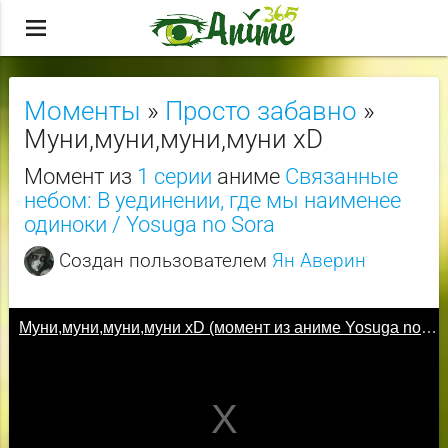
menu
Моменты
»
Просто забавно
»
Муни,муни,муни,муни xD
Момент из
1 серии
аниме
Связанные
небом: В уединении, где мы наименее
одиноки / Yosuga no Sora
Создан пользователем
Ян Аверин