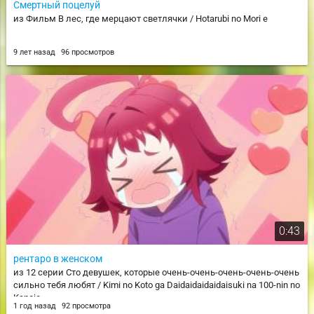
Смертный поцелуй
из Фильм В лес, где мерцают светлячки / Hotarubi no Mori e
9 лет назад
96 просмотров
0:43
рентаро в женском
из 12 серии Сто девушек, которые очень-очень-очень-очень-очень
сильно тебя любят / Kimi no Koto ga Daidaidaidaidaisuki na 100-nin no
Kanojo
1 год назад
92 просмотра