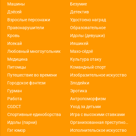
Машины
Безумие
Дзёсей
Детектив
Взрослые персонажи
Удостоено наград
Правонарушители
Образовательное
Кровь
Идолы (девушки)
Исекай
Ияшикей
Любовный многоугольник
Махо-сёдзё
Медицина
Культура отаку
Питомцы
Командный спорт
Путешествие во времени
Изобразительное искусство
Городское фэнтези
Злодейки
Гурман
Эротика
Работа
Антропоморфизм
CGDCT
Уход за детьми
Спортивные единоборства
Игра с высокими ставками
Идолы (парни)
Организованная преступность
Гэг юмор
Исполнительское искусство