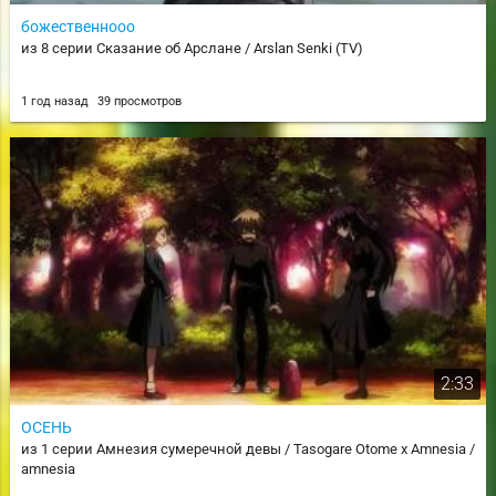
божественнооо
из 8 серии Сказание об Арслане / Arslan Senki (TV)
1 год назад
39 просмотров
2:33
ОСЕНЬ
из 1 серии Амнезия сумеречной девы / Tasogare Otome x Amnesia /
amnesia