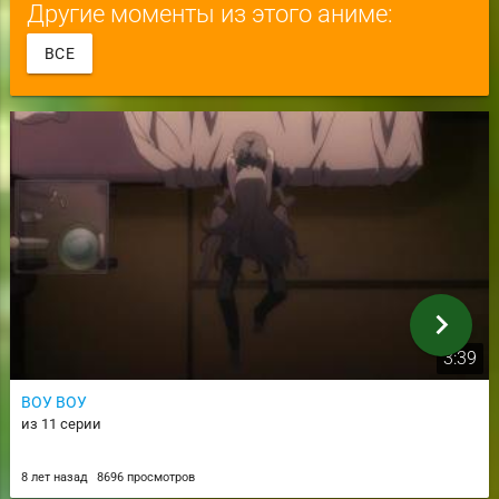
Другие моменты из этого аниме:
ВСЕ
chevron_right
3:39
ВОУ ВОУ
из 11 серии
8 лет назад
8696 просмотров