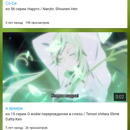
Со-Си
из 56 серии Наруто / Naruto: Shounen Hen
5 лет назад
198 просмотров
0:02
и ярияри
из 13 серии О моём перерождении в слизь / Tensei shitara Slime
Datta Ken
5 лет назад
26 просмотров