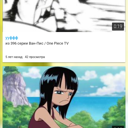
0:19
ууффф
из 396 серии Ван-Пис / One Piece TV
5 лет назад
42 просмотра