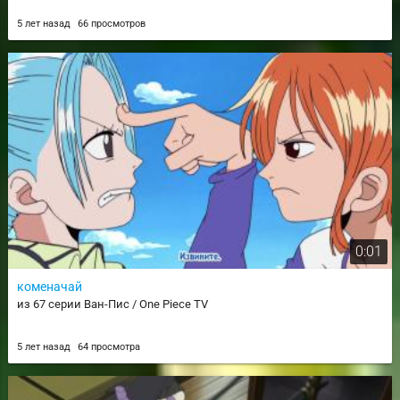
5 лет назад
66 просмотров
0:01
коменачай
из 67 серии Ван-Пис / One Piece TV
5 лет назад
64 просмотра