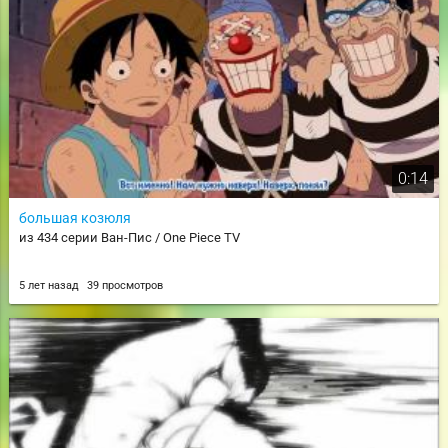
0:14
большая козюля
из 434 серии Ван-Пис / One Piece TV
5 лет назад
39 просмотров