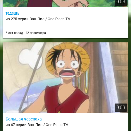
0:03
тедещь
из 275 серии Ван-Пис / One Piece TV
5 лет назад
42 просмотра
0:03
Большая черепаха
из 67 серии Ван-Пис / One Piece TV