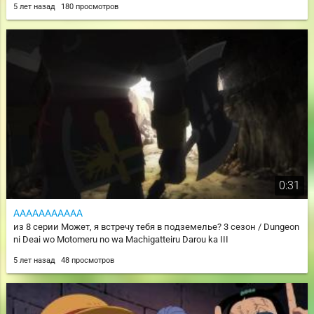
5 лет назад
180 просмотров
0:31
ААААААААААА
из 8 серии Может, я встречу тебя в подземелье? 3 сезон / Dungeon
ni Deai wo Motomeru no wa Machigatteiru Darou ka III
5 лет назад
48 просмотров