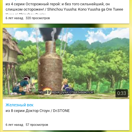
из 4 серии Осторожный герой: и без того сильнейший, он
слишком осторожен! / Shinchou Yuusha: Kono Yuusha ga Ore Tueee
Kuse ni Shinchou Sugiru
6 лет назад
320 просмотров
0:33
Железный век
из 8 серии Доктор Стоун / Dr.STONE
6 лет назад
57 просмотров