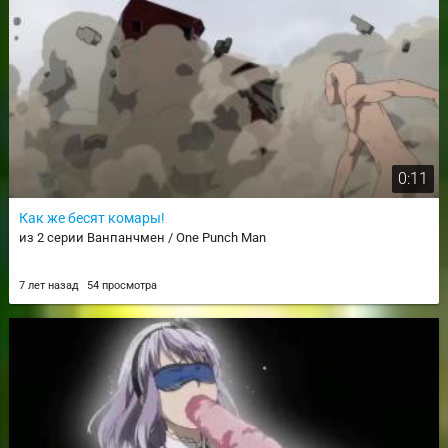
0:11
Как же бесят комары!
из 2 серии Ванпанчмен / One Punch Man
7 лет назад
54 просмотра