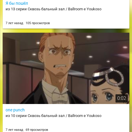
Я бы пошёл
из 13 серии Сквозь бальный зал / Ballroom e Youkoso
7 лет назад
105 просмотров
0:02
one punch
из 10 серии Сквозь бальный зал / Ballroom e Youkoso
7 лет назад
69 просмотров