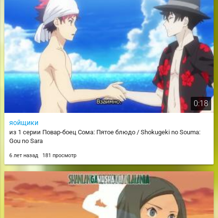
0:18
яойщики
из 1 серии Повар-боец Сома: Пятое блюдо / Shokugeki no Souma:
Gou no Sara
6 лет назад
181 просмотр