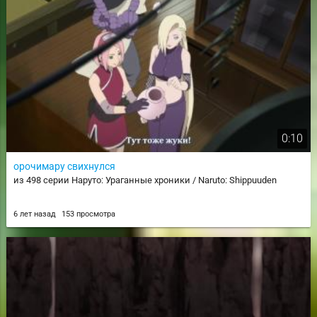
0:10
орочимару свихнулся
из 498 серии Наруто: Ураганные хроники / Naruto: Shippuuden
6 лет назад
153 просмотра