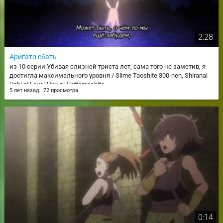
2:28
Аригато ебать
из 10 серии Убивая слизней триста лет, сама того не заметив, я
достигла максимального уровня / Slime Taoshite 300-nen, Shiranai
Uchi ni Level Max ni Nattemashita
5 лет назад
72 просмотра
0:14