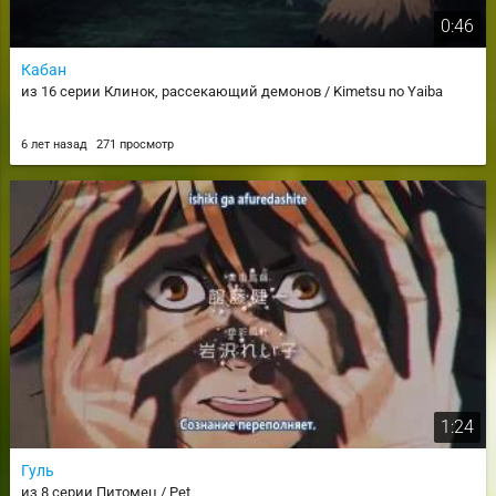
0:46
Кабан
из 16 серии Клинок, рассекающий демонов / Kimetsu no Yaiba
6 лет назад
271 просмотр
1:24
Гуль
из 8 серии Питомец / Pet