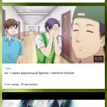
0:25
Члн
из 1 серии Двуличный братик / Uramichi Oniisan
5 лет назад
93 просмотра