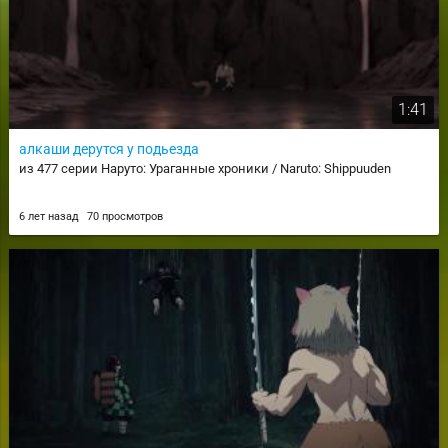
1:41
алкаши дерутся у подьезда
из 477 серии Наруто: Ураганные хроники / Naruto: Shippuuden
6 лет назад
70 просмотров