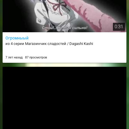
0:31
Огромныый
из 4 серии Магазинчик сладостей / Dagashi Kashi
7 лет назад
87 просмотров